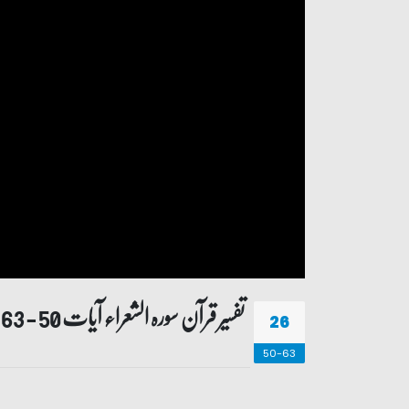
تفسیر قرآن سورہ ‎الشعراء آیات 50 - 63
26
50-63