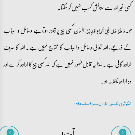
کسی غیر اللہ سے ستائش کسب نہیں کر سکتا۔
۴۔
انسان کسی چیز پر قادر ہوتا ہے وسائل و اسباب
وَ ہُوَ عَلٰی کُلِّ شَیۡءٍ قَدِیۡرٌ:
کے ذریعے، اللہ تعالیٰ وسائل و اسباب کا محتاج نہیں ہے۔ اللہ کا صرف
ارادہ کافی ہے۔ لہٰذا یہ قابل تصور نہیں ہے کہ اللہ کسی چیز کا ارادہ کرے اور
وہ ارادہ نافذ نہ ہو۔
الکوثر فی تفسیر القران جلد 9 صفحہ 189
آیت 1