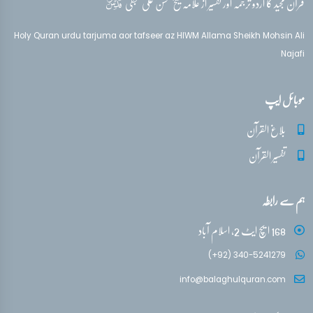
قدس‌سره
قرآن مجید کا اردو ترجمہ اور تفسیر از علامہ شیخ محسن علی نجفی
Holy Quran urdu tarjuma aor tafseer az HIWM Allama Sheikh Mohsin Ali
Najafi
موبائل ایپ
بلاغ القرآن
تفسیر القرآن
ہم سے رابطہ
168 ایچ ایٹ 2، اسلام آباد
(+92) 340-5241279
info@balaghulquran.com