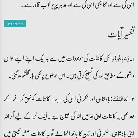
اسی کی ہے اور ثنا بھی اسی کی ہے اور وہ ہر چیز پر خوب قادر ہے۔
ویڈیو درس
تفسیر آیات
۱۔
کل کائنات کی موجودات میں سے ہر ایک اپنے اپنے حواس
یُسَبِّحُ لِلّٰہِ:
و شعور کے مطابق اللہ کی تسبیح کرتی ہیں۔ اس موضوع پر کئی بار گفتگو ہو گئی۔
۲۔
بادشاہی اور حکمرانی اسی کی ہے۔ کائنات کو خلق کرنے کے
لَہُ الۡمُلۡکُ:
بعد بھی یہ کائنات اپنی بقا میں اللہ کی محتاج ہے۔ ایک لمحہ کے لیے اگر اللہ
اپنی بادشاہی، حکمرانی اور تدبیر کا ہاتھ اٹھا لے تو یہ کائنات صفحہ نیستی میں