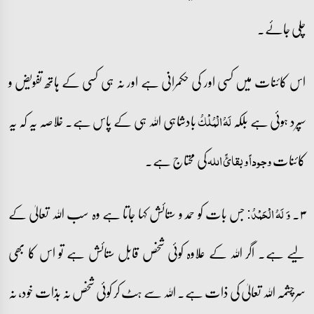
چلی جائے۔
اس کائنات میں کسی اور کی حکمرانی ہے اور نہ ہی کسی کے ہاتھ تفویض و
سپرد ہوئی ہے بلکہ
بادشاہی اللہ ہی کے پاس ہے۔ خلاصہ یہ کہ یہ
لَہُ الۡمُلۡکُ
کائنات
کی محتاج ہے۔
وجوداً و بقائً اللہ
۳۔
جس بات کو حمد و ستائش کہا جاتا ہے وہ سب اللہ تعالیٰ کے
وَ لَہُ الۡحَمۡدُ:
لیے ہے۔ اگر اللہ کے علاوہ کوئی شخص قابل ستائش ہے تو اس کا بھی
سرچشمہ اللہ تعالیٰ کی ذات ہے۔ اللہ سے ہٹ کر کوئی شخص نہ بذات خود، نہ