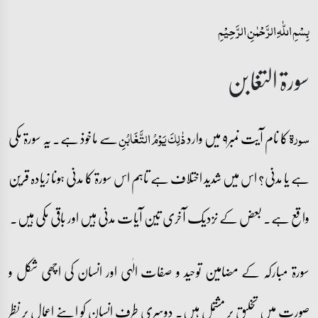
بِسۡمِ اللّٰہِ الرَّحۡمٰنِ الرَّحِیۡمِ
سورۃ التغابن
کا نام آیت نمبر۹ میں وارد
سے ماخوذ ہے۔ یہ سورۃ مکی
سورۃ
ذٰلِکَ یَوۡمُ التَّغَابُنِ
ہے یا مدنی؟ اس میں شدید اختلاف ہے تاہم اس سورۃ کا مدنی ہونا زیادہ قرین
واقع ہے۔ بعض کے نزدیک آخری تین آیات مدنی ہیں اور باقی مکی ہیں۔
سورۃ مبارکہ کے مضامین توحید و صفات الٰہی اور انسان کی اچھی شکل و
صورت میں تخلیق پر مشتمل ہیں۔ دوسری طرف انسان کو اپنے اعمال پر نظر