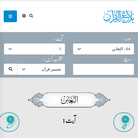
سورہ:
آیت:
سرچ:
انتخاب کریں:
آیت 1
پیچھے
آگے