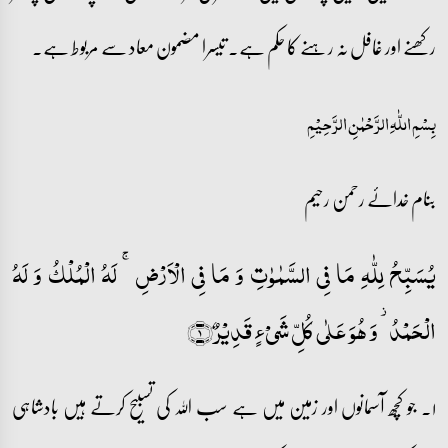
رکھنے اور غافل نہ رہنے کا حکم ہے۔ تیسرا مضمون معاد سے مربوط ہے۔
بِسۡمِ اللّٰہِ الرَّحۡمٰنِ الرَّحِیۡمِ
بنام خدائے رحمن رحیم
یُسَبِّحُ لِلّٰہِ مَا فِی السَّمٰوٰتِ وَ مَا فِی الۡاَرۡضِ ۚ لَہُ الۡمُلۡکُ وَ لَہُ
الۡحَمۡدُ ۫ وَ ہُوَ عَلٰی کُلِّ شَیۡءٍ قَدِیۡرٌ﴿۱﴾
۱۔ جو کچھ آسمانوں اور زمین میں ہے سب اللہ کی تسبیح کرتے ہیں بادشاہی