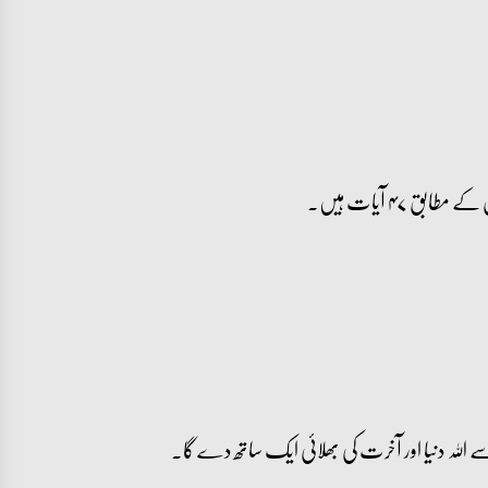
اللہ دنیا اور آخرت کی بھلائی ایک ساتھ دے گا۔