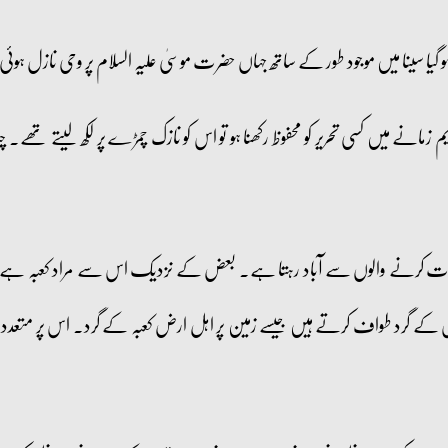
 گیا سینا میں موجود طور کے ساتھ جہاں حضرت موسیٰ علیہ السلام پر وحی نازل ہوئ
انے میں کسی تحریر کو محفوظ رکھنا ہو تو اس کو نازک چمڑے پر لکھ لیتے تھے۔ چن
ور عبادت کرنے والوں سے آباد رہتا ہے۔ بعض کے نزدیک اس سے مراد کعبہ ہ
س کے گرد طواف کرتے ہیں جیسے زمین پر اہل ارض کعبہ کے گرد۔ اس پر متعدد ر