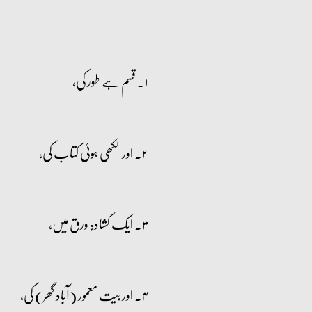
۱۔ قسم ہے طور کی،
۲۔ اور لکھی ہوئی کتاب کی،
۳۔ ایک کشادہ ورق میں،
۴۔ اور بیت معمور (آباد گھر) کی،