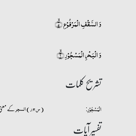
وَ السَّقۡفِ الۡمَرۡفُوۡعِ ۙ﴿۵﴾
وَ الۡبَحۡرِ الۡمَسۡجُوۡرِ ۙ﴿۶﴾
تشریح کلمات
(
)
کے معنی
س ج ر
السجر
الۡمَسۡجُوۡرِ:
تفسیر آیات