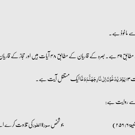
سے ماخوذ ہے۔
بق ۴۷ آیات ہیں۔
۱۳
ایک مستقل آیت ہے۔
یَوۡمَ یُدَعُّوۡنَ اِلٰی نَارِ جَہَنَّمَ دَعًّا
لام سے روایت ہے:
 ۲۵۶)
جو شخص
کی تلاوت کرے اسے 
سورۃ الطور