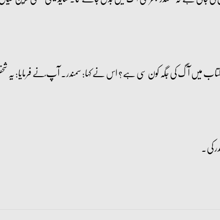
تاب میں آگ کی جگہ کون سی ہے؟ اس نے کہا: سمندر۔ آپ ؑنے فرمایا: یہ ش
در کی۔