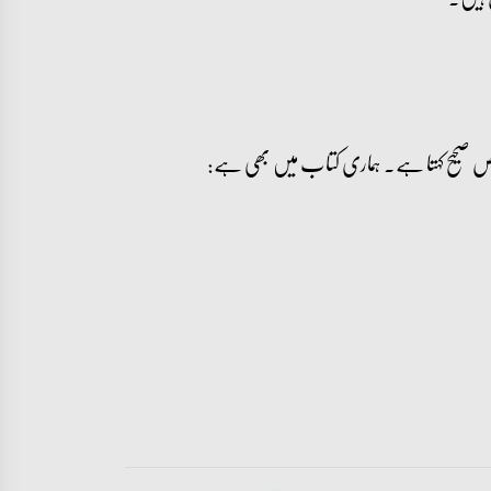
خص صحیح کہتا ہے۔ ہماری کتاب میں بھی ہے: