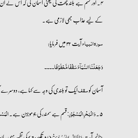
۴۔ اور قسم ہے بلند چھت کی یعنی آسمان کی کہ اس نے 
کے لیے عذاب بھی لازمی ہے۔
آیت ۳۲ میں فرمایا:
سورہ انبیاء
وَ جَعَلۡنَا السَّمَآءَ سَقۡفًا مَّحۡفُوۡظًا۔۔۔۔
آسمان کو
ایک تو بلندی کی وجہ سے کہا ہے، دوسرے آس
سقف
۵۔
قسم ہے سمندر کی جو موجزن ہے۔
وَ الۡبَحۡرِ الۡمَسۡجُوۡرِ:
الۡمَسۡج
چنانچہ آیت
(۸۱ تکویر: ۶) کی تفسیر یہی بیان کی جاتی ہے کہ سمندر بھڑکتی آگ میں بدل جائے گا۔ شاید یہی معنی قرین سیاق ہیں۔
وَ اِذَا الۡبِحَارُ سُجِّرَتۡ