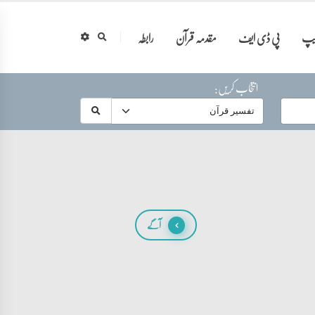
ایپ
پی ڈی ایف
مقدمہ قرآن
رابطہ
انتخاب کریں:
آگے