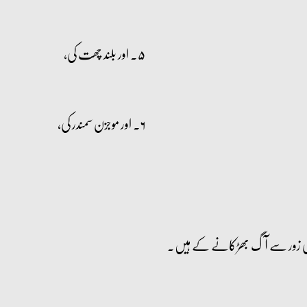
۵۔ اور بلند چھت کی،
۶۔ اور موجزن سمندر کی،
 زور سے آگ بھڑکانے کے ہیں۔