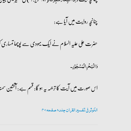
چنانچہ روایت میں آیا ہے:
حضرت علی علیہ السلام نے ایک یہودی سے پوچھا تمہاری ک
وَ الۡبَحۡرِ الۡمَسۡجُوۡرِ۔
اس صورت میں آیت کا ترجمہ یہ ہو گا: قسم ہے: آتشین سمن
الکوثر فی تفسیر القران جلد 8 صفحہ 401