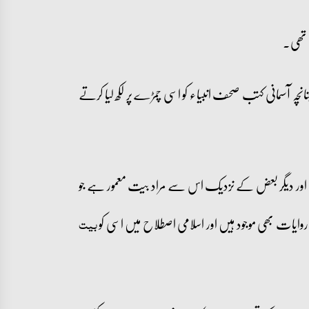
ی تھی۔
انچہ آسمانی کتب صحف انبیاء کو اسی چمڑے پر لکھ لیا کرتے
ے اور دیگر بعض کے نزدیک اس سے مراد بیت معمور ہے جو
وایات بھی موجود ہیں اور اسلامی اصطلاح میں اسی کو
بیت