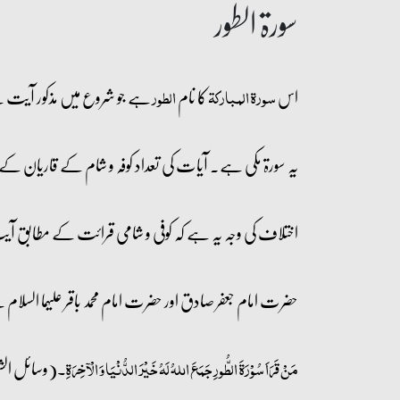
سورۃ الطور
اس
کا نام
ہے جو شروع میں مذکور آیت 
سورۃ المبارکۃ
الطور
یہ سورۃ مکی ہے۔ آیات کی تعداد کوفہ و شام کے قاریان کے مطابق ۴۹ ہے۔ بصرہ کے قاریان کے مطابق ۴۸ آیات ہیں اور حجاز کے قاریان کے مطا
اختلاف کی وجہ یہ ہے کہ کوفی و شامی قرائت کے مطابق آیت 
حضرت امام جعفر صادق اور حضرت امام محمد باقر علیہما الس
(وسائل الشیعۃ ۶:
مَنْ قَرَاَ سُوْرَۃَ الطُّورِ جَمَعَ اللہُ لَہُ خَیْرَ الدُّنْیَا وَ الْآخِرَۃِ۔