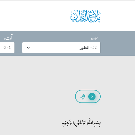
سورہ:
آیت:
پیچھے
بِسۡمِ اللّٰہِ الرَّحۡمٰنِ الرَّحِیۡمِ