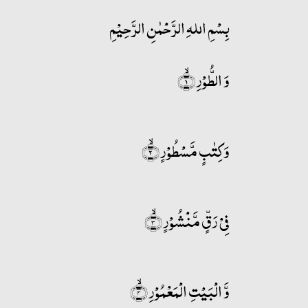
بِسْمِ اللہِ الرَّحْمٰنِ الرَّحِيْمِ
وَ الطُّوۡرِ ۙ﴿۱﴾
وَ کِتٰبٍ مَّسۡطُوۡرٍ ۙ﴿۲﴾
فِیۡ رَقٍّ مَّنۡشُوۡرٍ ۙ﴿۳﴾
وَّ الۡبَیۡتِ الۡمَعۡمُوۡرِ ۙ﴿۴﴾