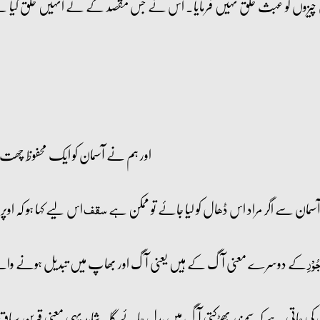
ان چیزوں کو عبث خلق نہیں فرمایا۔ اس نے جس مقصد کے لے انہیں خلق کیا ہ
اور ہم نے آسمان کو ایک محفوظ چھت ب
مان سے اگر مراد اس ڈھال کو لیا جائے تو ممکن ہے
اس لیے کہا ہو کہ او
سقف
کے دوسرے معنی آگ کے ہیں یعنی آگ اور بھاپ میں تبدیل ہونے والے
ُوۡرِ