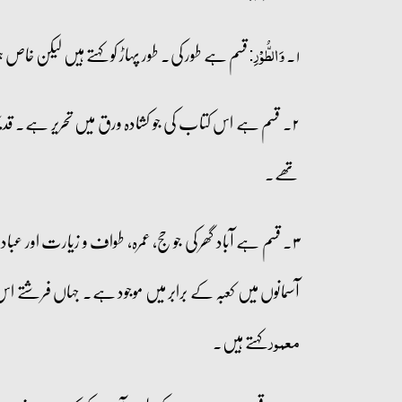
۱۔
قسم ہے طور کی۔ طور پہاڑ کو کہتے ہیں لیکن خاص ہو
وَ الطُّوۡرِ:
۲۔ قسم ہے اس کتاب کی جو کشادہ ورق میں تحریر ہے۔ قدیم زم
تھے۔
۳۔ قسم ہے آباد گھر کی جو حج، عمرہ، طواف و زیارت ا
آسمانوں میں کعبہ کے برابر میں موجود ہے۔ جہاں فرشتے ا
کہتے ہیں۔
معمور