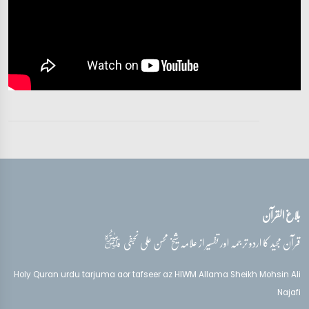
آیات 46 - 51
تفسیر قرآن سورہ ‎ص‎
آیات 52 - 63
تفسیر قرآن سورہ ‎ص‎
آیات 62 - 72
تفسیر قرآن سورہ ‎ص‎
آیات 71 - 81
بلاغ القرآن
تفسیر قرآن سورہ ‎ص‎
آیات 82 - 88
قدس‌سره
قرآن مجید کا اردو ترجمہ اور تفسیر از علامہ شیخ محسن علی نجفی
Holy Quran urdu tarjuma aor tafseer az HIWM Allama Sheikh Mohsin Ali
Najafi