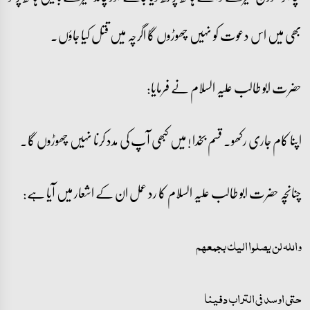
بھی میں اس دعوت کو نہیں چھوڑوں گا اگرچہ میں قتل کیا جاؤں۔
حضرت ابو طالب علیہ السلام نے فرمایا:
اپنا کام جاری رکھو۔ قسم بخدا ! میں کبھی آپ کی مدد کرنا نہیں چھوڑوں گا۔
چنانچہ حضرت ابو طالب علیہ السلام کا رد عمل ان کے اشعار میں آیا ہے:
واللہ لن یصلوا الیک بجمعھم
حتی اوسد فی التراب دفینا