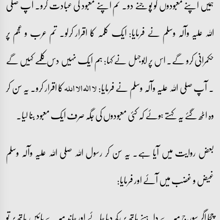
ہمیں اپنے معبودوں کو پوجنے دو۔ تم اپنے معبود کی عبادت کرو۔ آپ صلی
اللہ علیہ وآلہ وسلم نے فرمایا: ایک کلمہ کا اقرار کرلو۔ تم عرب و عجم پر
حکمرانی کرو گے۔ اس پر ابوجہل نے کہا: ہم ایک نہیں دس کلمے کہیں گے
۔ آپ صلی اللہ علیہ وآلہ وسلم نے فرمایا:
کا اقرار کرو۔ یہ سن کر
لا الٰہ الا اللہ
وہ اٹھ گئے یہ کہتے ہوئے کہ کئی معبودوں کی جگہ صرف ایک معبود بنا لیا۔
بعض روایت میں آیا ہے۔ یہ سن کر رسول اللہ صلی اللہ علیہ وآلہ وسلم
غیض و غضب میں آئے اور فرمایا:
چچا اگر سورج میرے داہنے ہاتھ پر رکھ دیا جائے اور چاند میرے بائیں ہاتھ پر تو