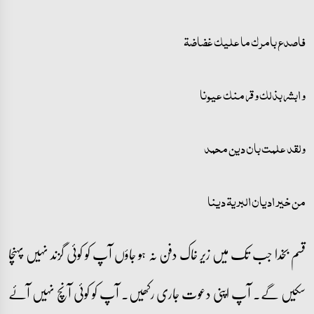
فاصدع بامرک ما علیک غضاضۃ
و ابشر بذلک و قر منک عیونا
ولقد علمت بان دین محمد
من خیر ادیان البریۃ دینا
قسم بخدا جب تک میں زیر خاک دفن نہ ہو جاؤں آپ کو کوئی گزند نہیں پہنچا
سکیں گے۔ آپ اپنی دعوت جاری رکھیں۔ آپ کو کوئی آنچ نہیں آئے