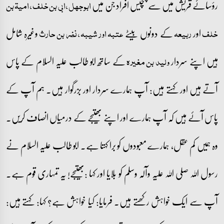
رؤسائے قریش میں سے پچیس افراد جن میں
ابوجہل، ابی بن خلف، امیۃ بن
اور
کے دونوں بیٹے
وغیرہ شامل
خلف
ربیعہ
عتبہ اور شیبہ، نضر بن حارث
ہیں اپنے سردار
کے ساتھ ابو طالب علیہ السلام کے پاس
ولید بن مغیرہ
آتے ہیں اور کہتے ہیں: آپ ہمارے سردار اور بزرگوار ہیں۔ ہم آپ کے
پاس آئے ہیں کہ آپ ہمارے اور اپنے بھتیجے کے درمیاں انصاف کریں۔
وہ ہمیں کم عقل، ہمارے معبودوں کو برا کہتا ہے۔ ابو طالب علیہ السلام نے
رسول اللہ صلی اللہ علیہ وآلہ وسلم کو بلایا اور کہا :بھتیجے! یہ تمہاری قوم ہے۔
آپ سے ایک خواہش رکھتے ہیں۔ فرمایا: کیا خواہش ہے؟ کہا: کہتے ہیں: