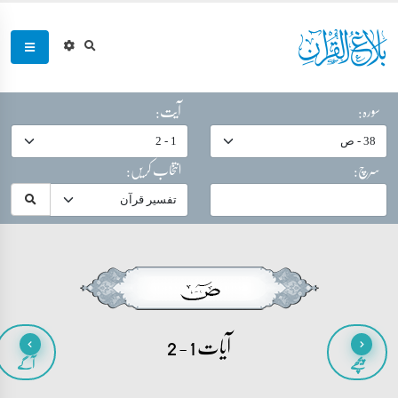
سورہ:
آیت:
سرچ:
انتخاب کریں:
آیات 1 - 2
پیچھے
آگے