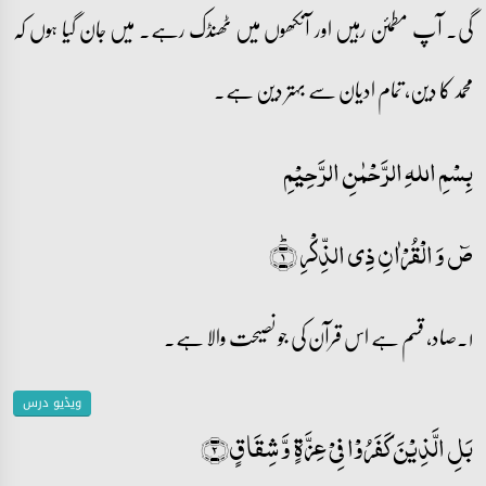
گی۔ آپ مطمئن رہیں اور آنکھوں میں ٹھنڈک رہے۔ میں جان گیا ہوں کہ
محمد کا دین، تمام ادیان سے بہتر دین ہے۔
بِسْمِ اللہِ الرَّحْمٰنِ الرَّحِيْمِ
صٓ وَ الۡقُرۡاٰنِ ذِی الذِّکۡرِ ؕ﴿۱﴾
۱۔صاد، قسم ہے اس قرآن کی جو نصیحت والا ہے۔
ویڈیو درس
بَلِ الَّذِیۡنَ کَفَرُوۡا فِیۡ عِزَّۃٍ وَّ شِقَاقٍ﴿۲﴾