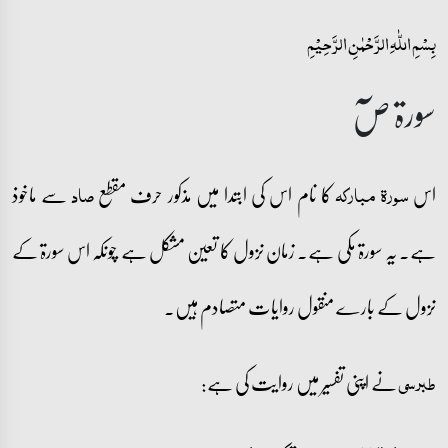
بِسۡمِ اللّٰہِ الرَّحۡمٰنِ الرَّحِیۡمِ
سورۃ صٓ
اس
کا نام اس کی ابتدا میں مذکور حرف مقطع
سے ماخوذ
سورۃ مبارکہ
صاد
ہے۔ یہ سورۃ مکی ہے۔ زمان نزول کا تعین مشکل ہے چونکہ اس سورۃ کے
نزول کے بارے منقول روایات متصادم ہیں۔
نے اپنی تفسیر میں روایت کی ہے:
طبرسی