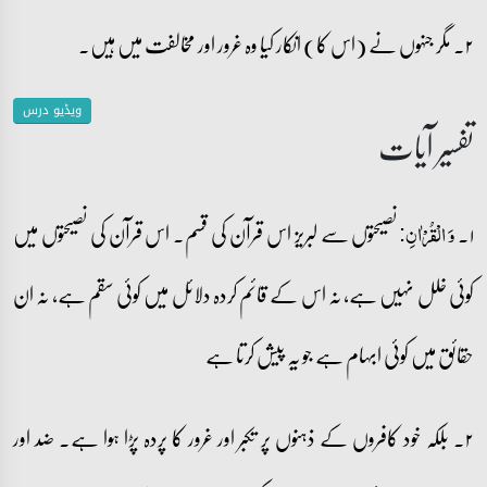
۲۔ مگر جنہوں نے (اس کا) انکار کیا وہ غرور اور مخالفت میں ہیں۔
ویڈیو درس
تفسیر آیات
۱۔
نصیحتوں سے لبریز اس قرآن کی قسم۔ اس قرآن کی نصیحتوں میں
وَ الۡقُرۡاٰنِ:
کوئی خلل نہیں ہے، نہ اس کے قائم کردہ دلائل میں کوئی سقم ہے، نہ ان
حقائق میں کوئی ابہام ہے جو یہ پیش کرتا ہے
۲۔ بلکہ خود کافروں کے ذہنوں پر تکبر اور غرور کا پردہ پڑا ہوا ہے۔ ضد اور