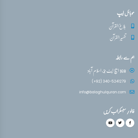
موبائل ایپ
بلاغ القرآن
تفسیر القرآن
ہم سے رابطہ
168 ایچ ایٹ 2، اسلام آباد
(+92) 340-5241279
info@balaghulquran.com
فالو / سبسکرائب کریں