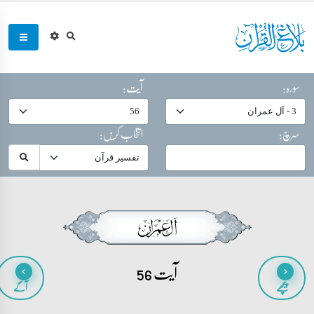
سورہ:
آیت:
سرچ:
انتخاب کریں:
آیت 56
پیچھے
آگے