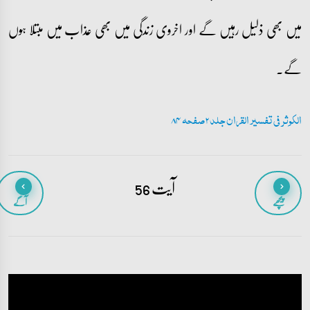
میں بھی ذلیل رہیں گے اور اخروی زندگی میں بھی عذاب میں مبتلا ہوں
گے۔
الکوثر فی تفسیر القران جلد 2 صفحہ 84
آیت 56
پیچھے
آگے