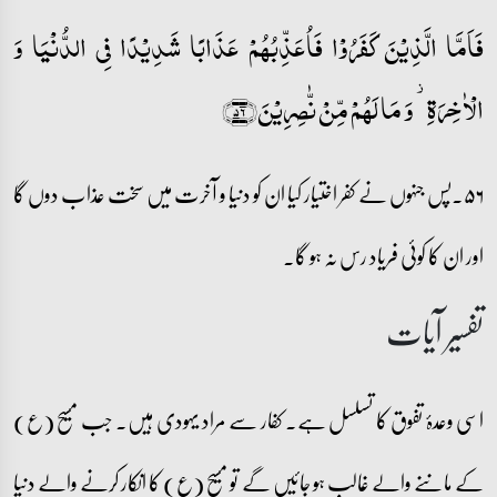
فَاَمَّا الَّذِیۡنَ کَفَرُوۡا فَاُعَذِّبُہُمۡ عَذَابًا شَدِیۡدًا فِی الدُّنۡیَا وَ
الۡاٰخِرَۃِ ۫ وَ مَا لَہُمۡ مِّنۡ نّٰصِرِیۡنَ﴿۵۶﴾
۵۶۔پس جنہوں نے کفر اختیار کیا ان کو دنیا و آخرت میں سخت عذاب دوں گا
اور ان کا کوئی فریاد رس نہ ہو گا۔
تفسیر آیات
اسی وعدۂ تفوق کا تسلسل ہے۔ کفار سے مراد یہودی ہیں۔ جب مسیح (ع)
کے ماننے والے غالب ہو جائیں گے تو مسیح (ع) کا انکار کرنے والے دنیا