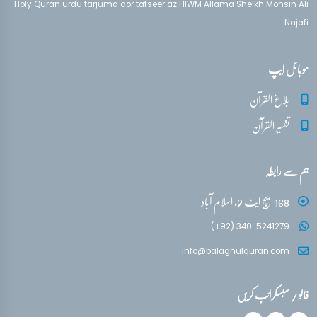
Holy Quran urdu tarjuma aor tafseer az HIWM Allama Sheikh Mohsin Ali
Najafi
موبائل ایپ
بلاغ القرآن
تفسیر القرآن
ہم سے رابطہ
168 ایچ ایٹ 2، اسلام آباد
(+92) 340-5241279
info@balaghulquran.com
فالو / سبسکرائب کریں