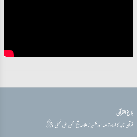
بلاغ القرآن
قدس‌سره
قرآن مجید کا اردو ترجمہ اور تفسیر از علامہ شیخ محسن علی نجفی