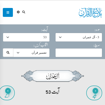
سورہ:
آیت:
سرچ:
انتخاب کریں:
آیت 53
پیچھے
آگے