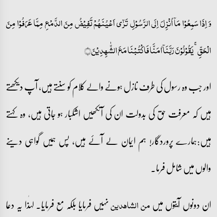
وَ اِذَا سَمِعُوۡا مَاۤ اُنۡزِلَ اِلَی الرَّسُوۡلِ تَرٰۤی اَعۡیُنَہُمۡ تَفِیۡضُ مِنَ الدَّمۡعِ مِمَّا عَرَفُوۡا مِنَ
الۡحَقِّ ۚ یَقُوۡلُوۡنَ رَبَّنَاۤ اٰمَنَّا فَاکۡتُبۡنَا مَعَ الشّٰہِدِیۡنَ﴿﴾
اور جب وہ رسول کی طرف نازل ہونے والے کلام کو سنتے ہیں، آپ دیکھتے
ہیں کہ معرفت حق کی بدولت ان کی آنکھیں اشکبار ہو جاتی ہیں، وہ کہتے
ہیں:ہمارے پروردگار! ہم ایمان لے آئے ہیں، پس ہمیں گواہی دینے
والوں میں شامل فرما۔
ان دونوں آیتوں میں
نہیں فرمایا بلکہ مع فرمایا۔ لہٰذا یہ دعا
من الشاہدین