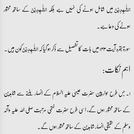
میں شامل ہونے کی نہیں ہے بلکہ
کے ساتھ محشور
الشّٰہِدِیۡنَ
الشّٰہِدِیۡنَ
ہونے کی دعا ہے۔
سورۃ بقرہ آیت ۱۴۳ میں بات کا تفصیل سے ذکر ہو گیا کہ
کون ہیں۔
الشّٰہِدِیۡنَ
اہم نکات:
۱۔ جس طرح حواریین حضرت عیسیٰ علیہ السلام کے انصار بننے سے شاہدین
کے ساتھ محشور ہوں گے، اسی طرح حضرت ختمی مرتبت صلی اللہ علیہ وآلہ
وسلم کے حقیقی انصار شاہدین کے ساتھ محشور ہوں گے۔