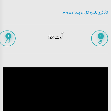
الکوثر فی تفسیر القران جلد 2 صفحہ 80
آیت 53
پیچھے
آگے