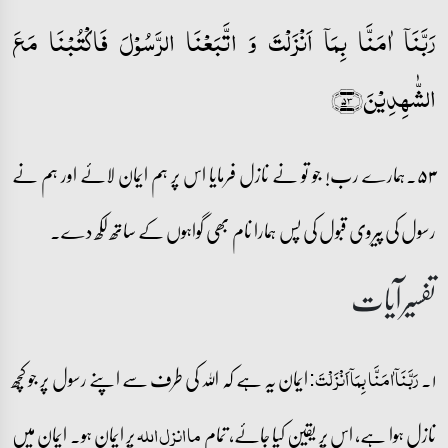
رَبَّنَاۤ اٰمَنَّا بِمَاۤ اَنۡزَلۡتَ وَ اتَّبَعۡنَا الرَّسُوۡلَ فَاکۡتُبۡنَا مَعَ
الشّٰہِدِیۡنَ﴿۵۳﴾
۵۳۔ہمارے رب! جو تو نے نازل فرمایا اس پر ہم ایمان لائے اور ہم نے
رسول کی پیروی قبول کی پس ہمارا نام بھی گواہوں کے ساتھ لکھ دے۔
تفسیرآیات
۱۔
ایمان یہ ہے کہ اللہ کی طرف سے اپنے رسول پر جو کچھ
رَبَّنَاۤ اٰمَنَّا بِمَاۤ اَنۡزَلۡتَ:
نازل ہوا ہے، اس پر یقین کیا جائے، تمام
پر ایمان ہو۔ ایمان میں
ما انزل اللہ