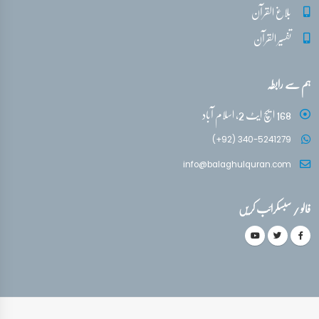
بلاغ القرآن
تفسیر القرآن
ہم سے رابطہ
168 ایچ ایٹ 2، اسلام آباد
(+92) 340-5241279
info@balaghulquran.com
فالو / سبسکرائب کریں