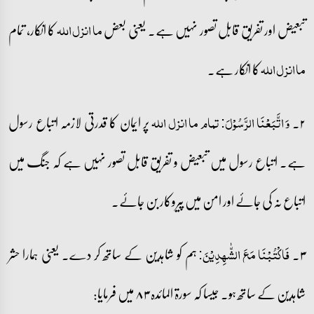
تبعیض اور تفریق قابل تصور نہیں ہے۔ یعنی بعض
کا انکار، تمام
ما انزل اللہ
کا انکار ہے۔
ما انزل اللہ
۲۔
پر ایمان کا قدرتی لازمہ اتباع رسول
وَ اتَّبَعۡنَا الرَّسُوۡلَ: تمام ما انزل اللہ
ہے۔ اتباع رسول میں تبعیض و تفریق قابل تصور نہیں ہے کہ جنگ میں
اتباع نہ کی جائے اور امن میں پیروکار بن جائے۔
۳۔
ہم کو شاہدین کے ساتھ کر دے۔ یعنی ہمارا حشر
فَاکۡتُبۡنَا مَعَ الشّٰہِدِیۡنَ:
شاہدین کے ساتھ ہو۔ جیسا کہ سورۃ المائدہ ۸۳ میں فرمایا: