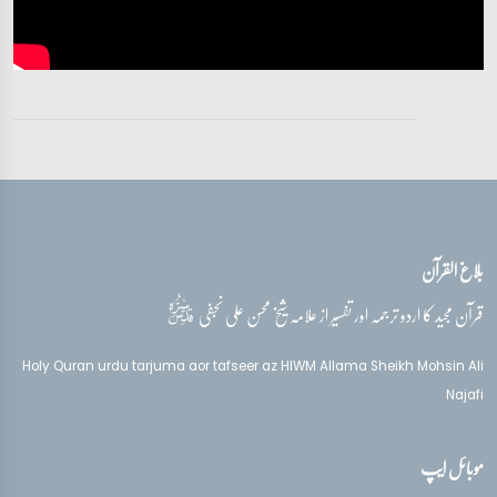
بلاغ القرآن
قدس‌سره
قرآن مجید کا اردو ترجمہ اور تفسیر از علامہ شیخ محسن علی نجفی
Holy Quran urdu tarjuma aor tafseer az HIWM Allama Sheikh Mohsin Ali
Najafi
موبائل ایپ