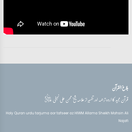
تفسیر قرآن سورہ ‎طه
آیات 55 - 63
تفسیر قرآن سورہ ‎طه
آیات 64 - 72
تفسیر قرآن سورہ ‎طه
آیات 73 - 76
بلاغ القرآن
تفسیر قرآن سورہ ‎طه
آیات 77 - 82
قدس‌سره
قرآن مجید کا اردو ترجمہ اور تفسیر از علامہ شیخ محسن علی نجفی
تفسیر قرآن سورہ ‎طه
Holy Quran urdu tarjuma aor tafseer az HIWM Allama Sheikh Mohsin Ali
آیات 83 - 87
Najafi