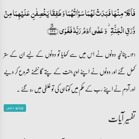
فَاَکَلَا مِنۡہَا فَبَدَتۡ لَہُمَا سَوۡاٰتُہُمَا وَ طَفِقَا یَخۡصِفٰنِ عَلَیۡہِمَا مِنۡ
وَّرَقِ الۡجَنَّۃِ ۫ وَ عَصٰۤی اٰدَمُ رَبَّہٗ فَغَوٰی ﴿۱۲۱﴾۪ۖ
۱۲۱۔چنانچہ دونوں نے اس میں سے کھایا تو دونوں کے لیے ان کے ستر
کھل گئے اور دونوں نے اپنے اوپر جنت کے پتے گانٹھنے شروع کر دیے
اور آدم نے اپنے رب کے حکم میں کوتاہی کی تو غلطی میں رہ گئے ۔
ویڈیو درس
تفسیر آیات