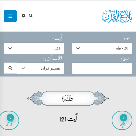
سورہ:
آیت:
سرچ:
انتخاب کریں:
آیت 121
پیچھے
آگے