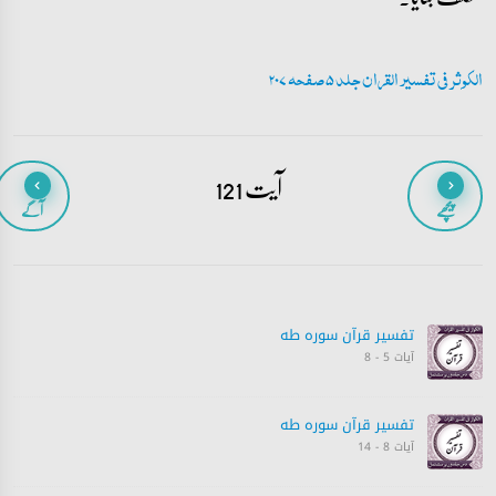
الکوثر فی تفسیر القران جلد 5 صفحہ 207
آیت 121
پیچھے
آگے
تفسیر قرآن سورہ ‎طه
آیات 5 - 8
تفسیر قرآن سورہ ‎طه
آیات 8 - 14