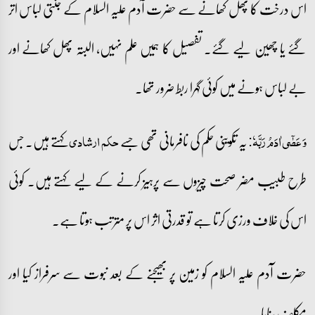
اس درخت کا پھل کھانے سے حضرت آدم علیہ السلام کے جنتی لباس اتر
گئے یا چھین لیے گئے۔ تفصیل کا ہمیں علم نہیں، البتہ پھل کھانے اور
بے لباس ہونے میں کوئی گہرا ربط ضرور تھا۔
یہ تکوینی حکم کی نافرمانی تھی جسے
کہتے ہیں۔ جس
وَ عَصٰۤی اٰدَمُ رَبَّہٗ:
حکم ارشادی
طرح طبیب مضر صحت چیزوں سے پرہیز کرنے کے لیے کہتے ہیں۔ کوئی
اس کی خلاف ورزی کرتا ہے تو قدرتی اثر اس پر مترتب ہوتا ہے۔
حضرت آدم علیہ السلام کو زمین پر بھیجنے کے بعد نبوت سے سرفراز کیا اور
مکلف بنایا۔