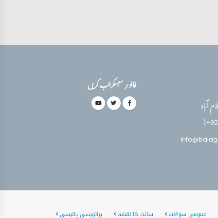
فالو / سبسکرائب کریں
(+92
info@balag
عمومی سوالات
سائٹ کا نقشہ
پرائویسی پالیسی