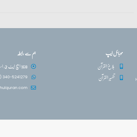
موبائل ایپ
ہم سے رابطہ
بلاغ القرآن
168 ایچ ایٹ 2، اسلام آباد
تفسیر القرآن
) 340-5241279
hulquran.com