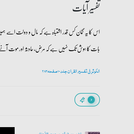
تفسیر آیات
اس کا یہ گمان کس قدر اشتباہ ہے کہ مال و دولت اسے ہمیشہ
بات کا ہوش تک نہیں ہے کہ مرض، حادثہ اور موت آنے ک
الکوثر فی تفسیر القران جلد 10 صفحہ 286
پیچھے