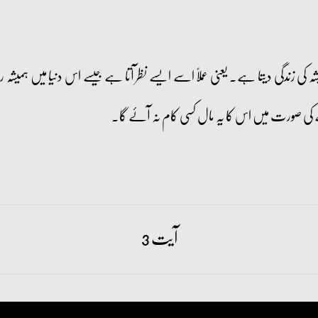
 کی زندگی دیتا ہے۔ یعنی عملاً اسے ایسے نظر آتا ہے جیسے اس دنیا میں ہمی
ی صورت میں اس کا یہ مال کسی کام نہ آئے گا۔
آیت 3