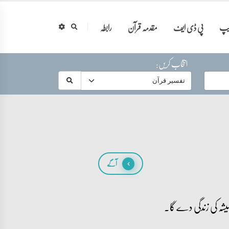
ایپ
پی ڈی ایف
مقدمہ قرآن
رابطہ
انتخاب کریں:
آگے