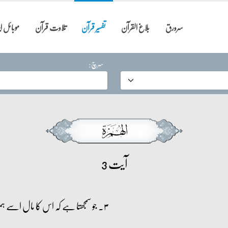
سرورق
بلاغ القرآن
تفسیر قرآن
تلاوت قرآن
موبائل 
سرچ:
آیت 3
۳۔ جو سمجھتا ہے کہ اس کا مال اسے ہمیشہ کی زندگی دے گا۔