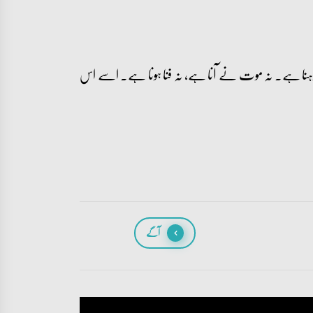
شہ رہنا ہے۔ نہ موت نے آنا ہے، نہ فنا ہونا ہے۔ اسے اس
آگے