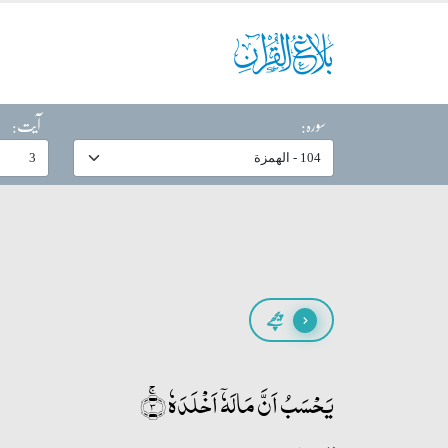
سورہ:
آیت:
پیچھے
یَحۡسَبُ اَنَّ مَالَہٗۤ اَخۡلَدَہٗ ۚ﴿۳﴾