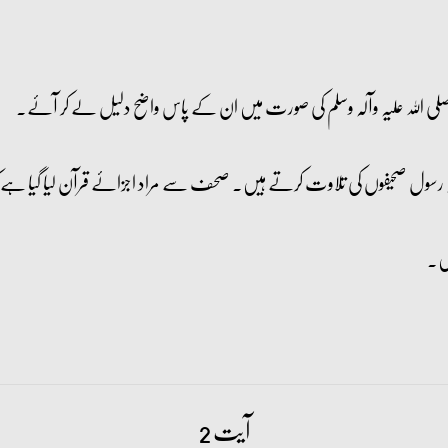
 صلی اللہ علیہ وآلہ وسلم کی صورت میں ان کے پاس واضح دلیل لے کر آئے۔
۔ یہ رسول صحیفوں کی تلاوت کرتے ہیں۔ صحف سے مراد اجزائے قرآن لیا گیا ہے ک
یں۔
آیت 2