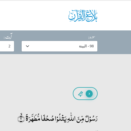
سورہ:
آیت:
پیچھے
رَسُوۡلٌ مِّنَ اللّٰہِ یَتۡلُوۡا صُحُفًا مُّطَہَّرَۃً ۙ﴿۲﴾