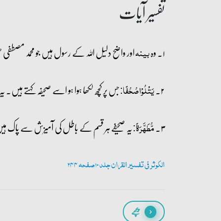
تفسیر آیات
۱۔ وہ
اور واضح دلیل اللہ کے رسول ہیں جو محمد مصطفی
بینہ
۲۔
جس پر کچھ لکھا ہوا ہو اسے صحیفہ کہتے ہیں
یَتۡلُوۡا صُحُفًا:
۳۔
یہ صحیفے ہر قسم کے باطل کی آمیزش سے پاک ہ
مُّطَہَّرَۃً:
الکوثر فی تفسیر القران جلد 10 صفحہ 244
پیچھے