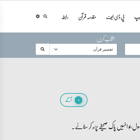
ایپ
پی ڈی ایف
مقدمہ قرآن
رابطہ
انتخاب کریں:
آگے