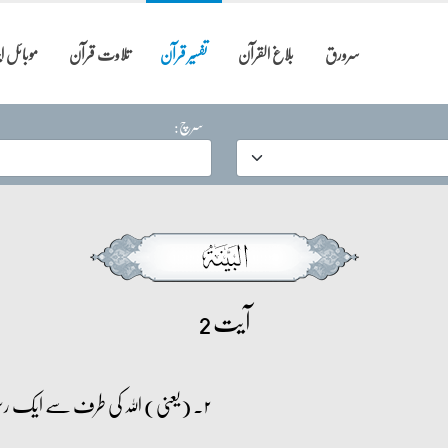
سرورق
بلاغ القرآن
تفسیر قرآن
تلاوت قرآن
موبائل 
سرچ:
آیت 2
۲۔ (یعنی) اللہ کی طرف سے ایک رسول جو انہیں پاک صحیفے پڑھ کر سنائے۔