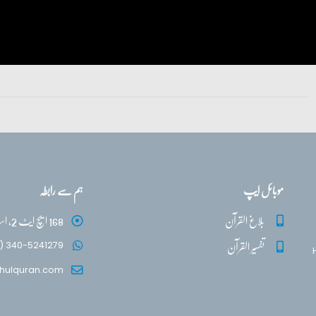
موبائل ایپ
ہم سے رابطہ
بلاغ القرآن
168 ایچ ایٹ 2، اسلام آباد
تفسیر القرآن
) 340-5241279
hulquran.com