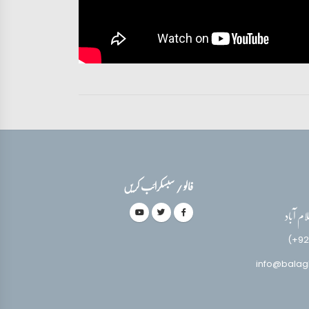
فالو / سبسکرائب کریں
(+92
info@balag