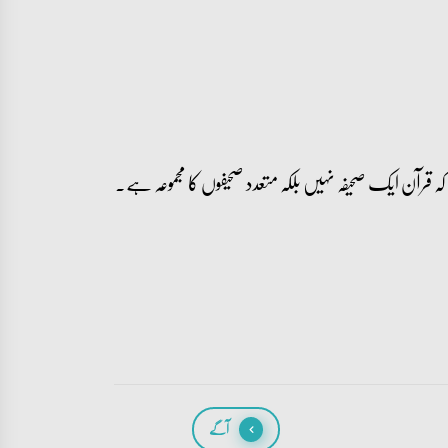
ہ قرآن ایک صحیفہ نہیں بلکہ متعدد صحیفوں کا مجموعہ ہے۔
آگے