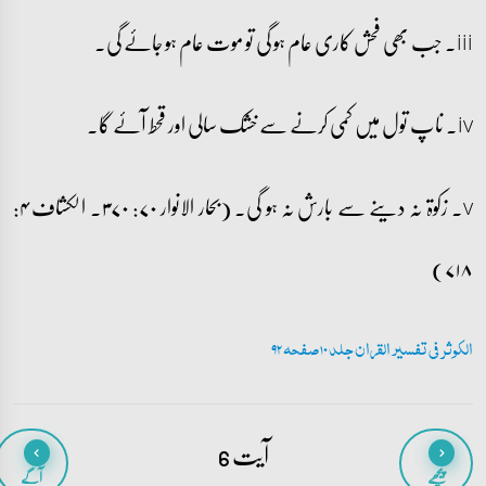
iii۔ جب بھی فحش کاری عام ہو گی تو موت عام ہو جائے گی۔
iv۔ ناپ تول میں کمی کرنے سے خشک سالی اور قحط آئے گا۔
v۔ زکوۃ نہ دینے سے بارش نہ ہو گی۔ (بحار الانوار ۷۰: ۳۷۰۔ الکشاف ۴:
۷۱۸)
الکوثر فی تفسیر القران جلد 10 صفحہ 92
آیت 6
پیچھے
آگے