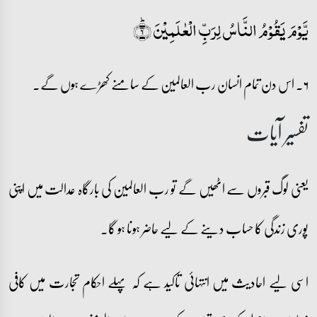
یَّوۡمَ یَقُوۡمُ النَّاسُ لِرَبِّ الۡعٰلَمِیۡنَ ؕ﴿۶﴾
۶۔ اس دن تمام انسان رب العالمین کے سامنے کھڑے ہوں گے۔
تفسیر آیات
یعنی لوگ قبروں سے اٹھیں گے تو رب العالمین کی بارگاہ عدالت میں اپنی
پوری زندگی کا حساب دینے کے لیے حاضر ہونا ہو گا۔
اسی لیے احادیث میں انتہائی تاکید ہے کہ پہلے احکام تجارت میں کافی