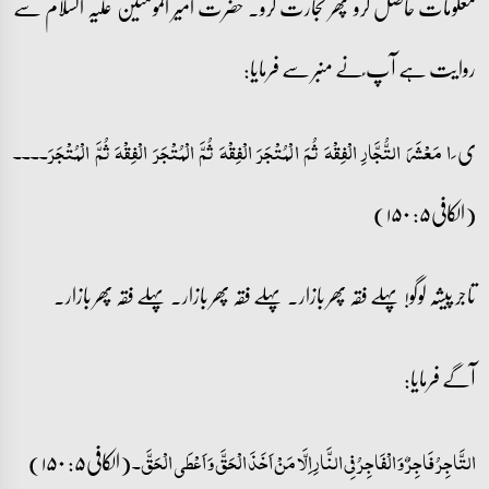
معلومات حاصل کرو پھر تجارت کرو۔ حضرت امیر المومنین علیہ السلام سے
روایت ہے آپ ؑنے منبر سے فرمایا:
ی
َا مَعْشَرَ التُّجَّارِ الْفِقْہَ ثُمَ الْمُتْجَرَ الْفِقْہَ ثُمَّ الْمُتْجَرَ الْفِقْہَ ثُمَّ الْمُتْجَرَ۔۔۔۔
(الکافی۵: ۱۵۰)
تاجر پیشہ لوگو! پہلے فقہ پھر بازار۔ پہلے فقہ پھر بازار۔ پہلے فقہ پھر بازار۔
آگے فرمایا:
(الکافی۵: ۱۵۰)
التَّاجِرُ فَاجِرٌ وَ الْفَاجِرُ فِی النَّارِ اِلَّا مَنْ اَخَذَ الْحَقَّ وَ اَعْطَی الْحَقَّ۔