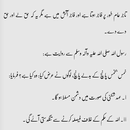
تاجر عام طور پر فاجر ہوتا ہے اور فاجر آتش میں ہے مگر یہ کہ حق لے اور حق
دے دے۔
رسول اللہ صلی اللہ علیہ وآلہ وسلم سے روایت ہے:
خمس بخمس پانچ کے بدلے پانچ، لوگوں نے عرض کیا: وہ کیا ہے؟ فرمایا:
i۔ عہد شکنی کی صورت میں دشمن مسلط ہو گا۔
ii۔ اللہ کے حکم کے خلاف فیصلہ کرنے سے تنگدستی آئے گی۔