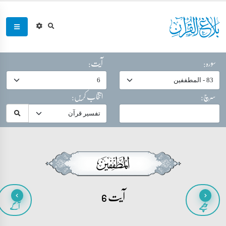
سورہ:
آیت:
سرچ:
انتخاب کریں:
آیت 6
پیچھے
آگے