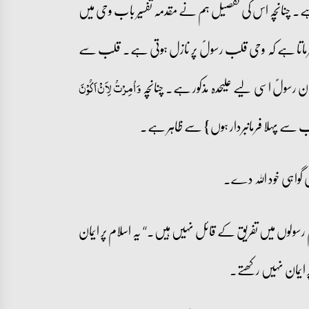
۔ چنانچہ اس کی تفصیل ہم نے مقدمہ تفسیر باب وحی میں
رماتا ہے کہ وحی قلب رسولؐ پر نازل ہوتی ہے۔ قلب سے
 رسولؐ اسی لیے علیحدہ مذکور ہے۔ چنانچہ
وَ اُمِرۡتُ لِاَنۡ اَکُوۡنَ
سولوں میں تفریق کے قائل نہیں ہیں۔‘‘ یہ اسلام پر ایمان
ایمان نہیں رکھتے۔