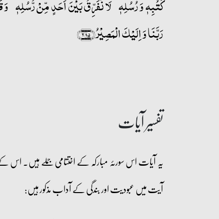
کُتُبِہٖ وَ رُسُلِہٖ ۟ لَا نُفَرِّقُ بَیۡنَ اَحَدٍ مِّنۡ رُّسُلِہٖ ۟ وَ ق
رَبَّنَا وَ اِلَیۡکَ الۡمَصِیۡرُ﴿۲۸۵﴾
تفسیر آیات
یہ آیات اس سورئہ مبارکہ کے اختتامی جملے ہیں۔ اس کے ا
آیت میں عبودیت اور بندگی کے آداب مذکور ہیں: