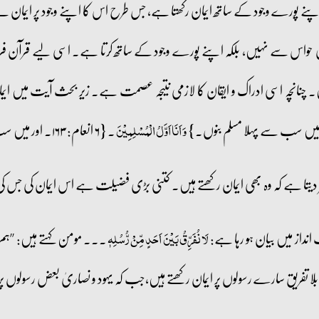
ورے وجود کے ساتھ ایمان رکھتا ہے، جس طرح اس کا اپنے وجود پر ایمان ہے
ی حواس سے نہیں، بلکہ اپنے پورے وجود کے ساتھ کرتا ہے۔ اسی لیے قرآن ف
 چنانچہ اسی ادراک و ایقان کا لازمی نتیجہ عصمت ہے۔ زیر بحث آیت میں ایمان
۔ {۶ انعام: ۱۶۳۔ اور میں سب سے پہلا فرمانبردار ہوں} سے ظاہر ہے۔
وَ اَنَا اَوَّلُ الۡمُسۡلِمِیۡنَ
۔۔۔ مومن کہتے ہیں: ’’ہم ر
لَا نُفَرِّقُ بَیۡنَ اَحَدٍ مِّنۡ رُّسُلِہٖ
فریق سارے رسولوں پر ایمان رکھتے ہیں،جب کہ یہود و نصاریٰ بعض رسولوں پر 