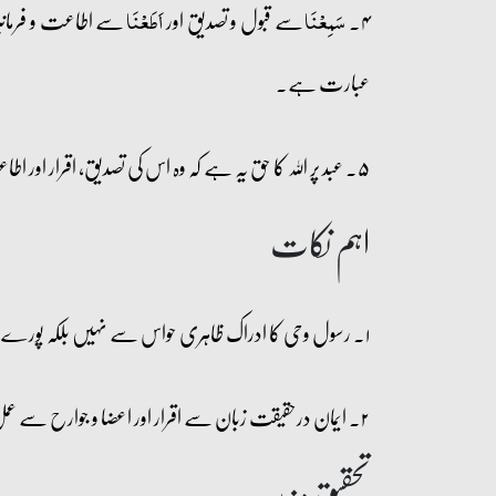
۴۔
سے قبول و تصدیق اور
سے اطاعت و فرمانبر
سَمِعۡنَا
اَطَعۡنَا
عبارت ہے۔
۵۔ عبد پر اللہ کا حق یہ ہے کہ وہ اس کی تصدیق، اقرار اور اطاعت کرے۔ چنانچہ اللہ پر بندوں کا حق یہ ہے کہ وہ انہیں معاف کرے اور بخش دے۔
اہم نکات
۱۔ رسول وحی کا ادراک ظاہری حواس سے نہیں بلکہ پورے وجود کے ساتھ کرتا ہے اور ادراک و ایقان کا لازمی نتیجہ عصمت ہے۔
۲۔ ایمان درحقیقت زبان سے اقرار اور اعضا و جوارح سے عمل کرنے کا نام ہے۔
تحقیق مزید: