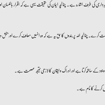
داری کی طرف اشارہ ہے۔ چنانچہ ایمان کی حقیقت یہی ہے کہ اقرار باللسان او