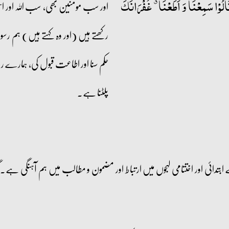
َالُوۡا سَمِعۡنَا وَ اَطَعۡنَا ٭۫ غُفۡرَانَکَ
اور سب مومنین بھی، سب اللہ اور اس
رکھتے ہیں (اور وہ کہتے ہیں) ہم رس
حکم سنا اور اطاعت قبول کی، ہمارے
پلٹنا ہے۔
بتدائی اور اختتامی لہجوں میں ارتباط اور مضمون و مطالب میں ہم آہنگی ہے۔