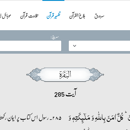
سرورق
بلاغ القرآن
تفسیر قرآن
تلاوت قرآن
موبائل 
سرچ:
آیت 285
َ ؕ کُلٌّ اٰمَنَ بِاللّٰہِ وَ مَلٰٓئِکَتِہٖ وَ
۲۸۵۔ رسول اس کتاب پر ایمان 