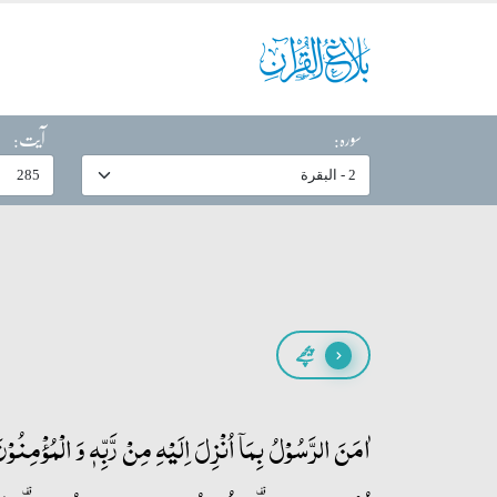
سورہ:
آیت:
پیچھے
اٰمَنَ الرَّسُوۡلُ بِمَاۤ اُنۡزِلَ اِلَیۡہِ مِنۡ رَّبِّہٖ وَ الۡمُؤۡمِنُوۡن