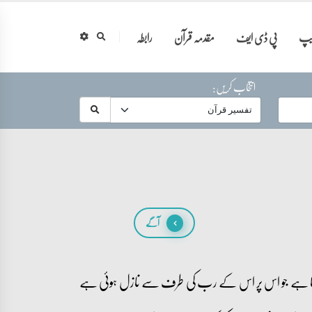
ایپ
پی ڈی ایف
مقدمہ قرآن
رابطہ
انتخاب کریں:
آگے
رکھتا ہے جو اس پر اس کے رب کی طرف سے نازل ہوئی ہے