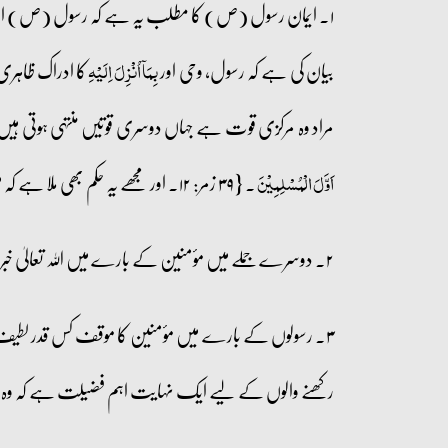
۱۔ ایمان رسول (ص) کا مطلب یہ ہے کہ رسول (ص) اپنے پ
بیان کی ہے کہ رسول، وحی اور
کا ادراک ظاہر
بِمَاۤ اُنۡزِلَ اِلَیۡہِ
مراد وہ مرکزی قوت ہے جہاں دوسری قوتیں منتہی ہوتی ہیں۔
۔ {۳۹ زمر: ۱۲۔ اور مجھے یہ حکم بھی ملا ہے کہ میں سب سے پہلا مسلم بنوں۔}
اَوَّلَ الۡمُسۡلِمِیۡنَ
۲۔ دوسرے جملے میں مؤمنین کے بارے میں اللہ تعالیٰ خبر دیتا ہے کہ وہ بھی ایمان رکھتے ہیں۔ کتنی بڑی فضیلت ہے اس ایمان کی جس کی گواہی خود اللہ دے۔
۳۔ رسولوں کے بارے میں مؤمنین کا موقف کس قدر لطیف انداز میں بیان ہو رہا ہے:
رکھنے والوں کے لیے ایک نہایت اہم فضیلت ہے کہ وہ بلا ت