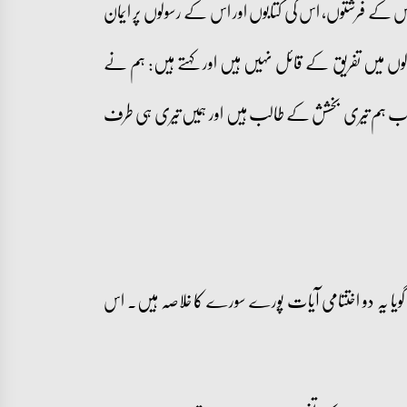
 کے فرشتوں، اس کی کتابوں اور اس کے رسولوں پر ایمان
ولوں میں تفریق کے قائل نہیں ہیں اور کہتے ہیں: ہم نے
 رب ہم تیری بخشش کے طالب ہیں اور ہمیں تیری ہی طرف
 گویا یہ دو اختتامی آیات پورے سورے کا خلاصہ ہیں۔ اس