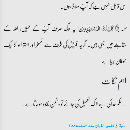
اس قابل نہیں ہے کہ آپؐ متاثر ہوں۔
۳۔
یہ لوگ صرف آپؐ کے نہیں، اللہ کے
اِنَّا کَفَیۡنٰکَ الۡمُسۡتَہۡزِءِیۡنَ:
مقابلے میں بھی ہیں۔ اگرچہ قریش کی طرف سے تمسخر اور استہزاء کا ایک
طوفان برپا ہے۔
اہم نکات
۱۔ حکم خدا کی بے لاگ تعمیل کی جائے تو دشمن نابود ہو جاتا ہے۔
الکوثر فی تفسیر القران جلد 4 صفحہ 388