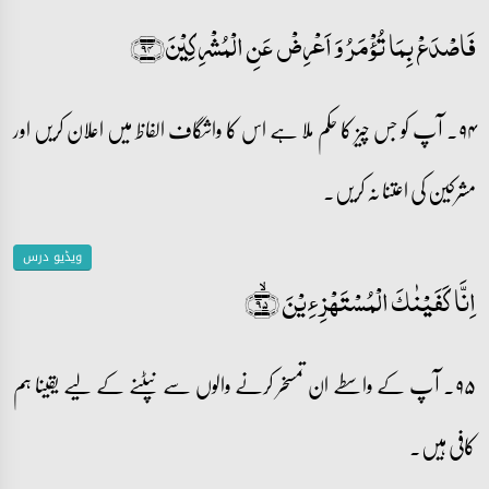
فَاصۡدَعۡ بِمَا تُؤۡمَرُ وَ اَعۡرِضۡ عَنِ الۡمُشۡرِکِیۡنَ﴿۹۴﴾
۹۴۔ آپ کو جس چیز کا حکم ملا ہے اس کا واشگاف الفاظ میں اعلان کریں اور
مشرکین کی اعتنا نہ کریں۔
ویڈیو درس
اِنَّا کَفَیۡنٰکَ الۡمُسۡتَہۡزِءِیۡنَ ﴿ۙ۹۵﴾
۹۵۔ آپ کے واسطے ان تمسخر کرنے والوں سے نپٹنے کے لیے یقینا ہم
کافی ہیں۔