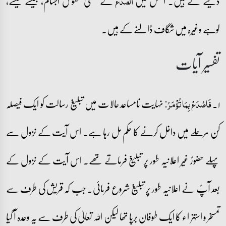
دینے کے ہیں۔ اصل میں
کے معنی ٹھوس اجسام، جیسے شیشے،
الصدع
لوہے وغیرہ میں شگاف ڈالنے کے ہیں۔
تفسیر آیات
۱۔
نہایت نامساعد حالات میں تبلیغ رسالت کو ایک فیصلہ
فَاصۡدَعۡ بِمَا تُؤۡمَرُ:
کن مرحلے میں داخل کرنے کا حکم مل رہا ہے۔ اس آیت کے نزول سے
پہلے حضورؐ غیر اعلانیہ طور پر تبلیغ فرماتے تھے۔ اس آیت کے نزول کے
بعد آپؐ نے اعلانیہ طور پر تبلیغ شروع فرمائی۔ جب کہ قریش کی طرف سے
تمسخر و استہزاء کا ایک طوفان برپا تھا لیکن اللہ تعالیٰ کی طرف سے یہ وعدہ آ گیا