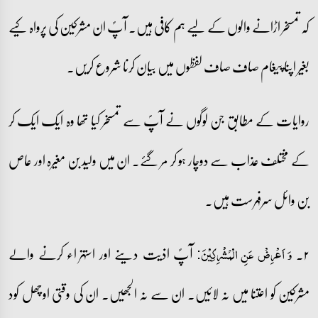
کہ تمسخر اڑانے والوں کے لیے ہم کافی ہیں۔ آپؐ ان مشرکین کی پرواہ کیے
بغیر اپنا پیغام صاف صاف لفظوں میں بیان کرنا شروع کریں۔
روایات کے مطابق جن لوگوں نے آپؐ سے تمسخر کیا تھا وہ ایک ایک کر
کے مختلف عذاب سے دوچار ہو کر مر گئے۔ ان میں ولید بن مغیرہ اور عاص
بن وائل سرفہرست ہیں۔
۲۔
آپؐ اذیت دینے اور استہزاء کرنے والے
وَ اَعۡرِضۡ عَنِ الۡمُشۡرِکِیۡنَ:
مشرکین کو اعتنا میں نہ لائیں۔ ان سے نہ الجھیں۔ ان کی وقتی اوچھل کود