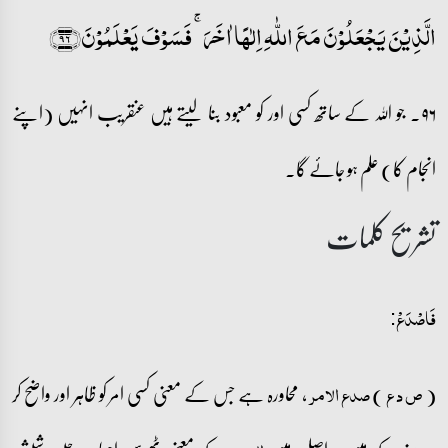
الَّذِیۡنَ یَجۡعَلُوۡنَ مَعَ اللّٰہِ اِلٰہًا اٰخَرَ ۚ فَسَوۡفَ یَعۡلَمُوۡنَ﴿۹۶﴾
۹۶۔ جو اللہ کے ساتھ کسی اور کو معبود بنا لیتے ہیں عنقریب انہیں (اپنے
انجام کا) علم ہو جائے گا۔
تشریح کلمات
فَاصۡدَعۡ:
(
)
، محاورہ ہے جس کے معنی کسی امر کو ظاہر اور واضح کر
ص د ع
صدع الامر