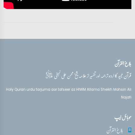
تفسیر قرآن سورہ ‎الحجر
آیت 9
تفسیر قرآن سورہ ‎الحجر
آیت 9
بلاغ القرآن
تفسیر قرآن سورہ ‎الحجر
آیت 9
قدس‌سره
قرآن مجید کا اردو ترجمہ اور تفسیر از علامہ شیخ محسن علی نجفی
تفسیر قرآن سورہ ‎الحجر
Holy Quran urdu tarjuma aor tafseer az HIWM Allama Sheikh Mohsin Ali
آیات 10 - 18
Najafi
تفسیر قرآن سورہ ‎الحجر
موبائل ایپ
آیات 19 - 21
بلاغ القرآن