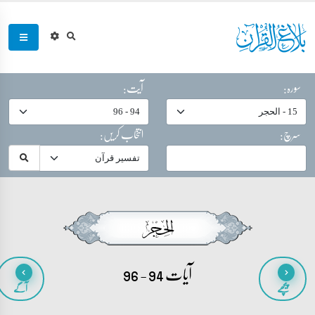
سورہ:
آیت:
سرچ:
انتخاب کریں:
آیات 94 - 96
پیچھے
آگے