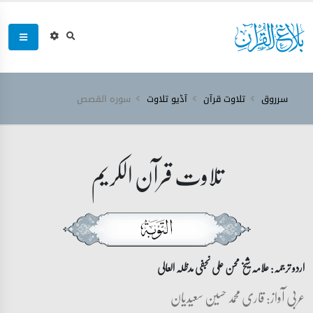
سرروق
تلاوت قرآن
آڈیو تلاوت
سورہ ‎القصص‎
تلاوت قرآن الکریم
اردو ترجمہ: علامہ شیخ محسن علی نجفی مدظلہ العالی
عربی آواز: قاری محمد حسین سعیدیان