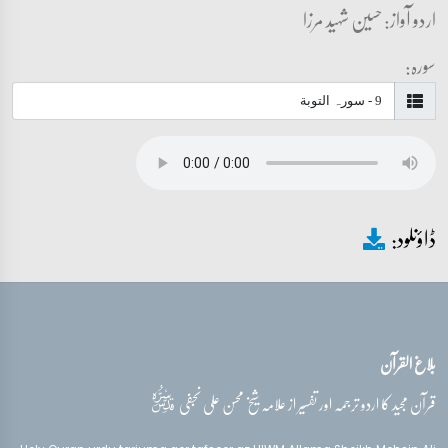
اردو آواز: حسین شہید مرزا
سورہ:
ڈاؤنلود:
بلاغ القرآن
قدس‌سره
قرآن مجید کا اردو ترجمہ اور تفسیر از علامہ شیخ محسن علی نجفی