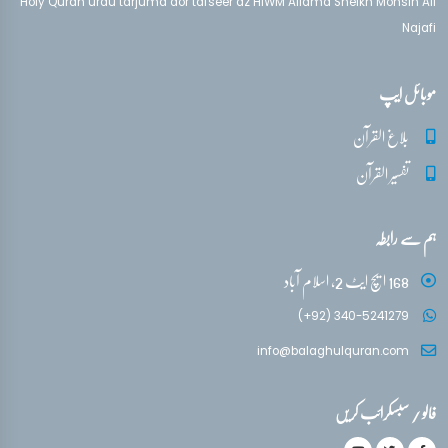
Holy Quran urdu tarjuma aor tafseer az HIWM Allama Sheikh Mohsin Ali
Najafi
موبائل ایپ
بلاغ القرآن
تفسیر القرآن
ہم سے رابطہ
168 ایچ ایٹ 2، اسلام آباد
(+92) 340-5241279
info@balaghulquran.com
فالو / سبسکرائب کریں