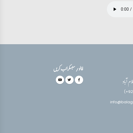
فالو / سبسکرائب کریں
(+92
info@balag