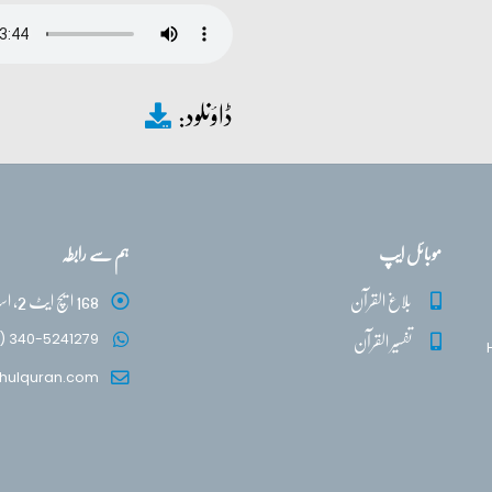
ڈاؤنلود:
موبائل ایپ
ہم سے رابطہ
بلاغ القرآن
168 ایچ ایٹ 2، اسلام آباد
تفسیر القرآن
) 340-5241279
hulquran.com