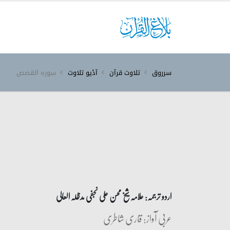
سرروق
تلاوت قرآن
آڈیو تلاوت
سورہ ‎القصص‎
اردو ترجمہ: علامہ شیخ محسن علی نجفی مدظلہ العالی
عربی آواز: قاری شاطری