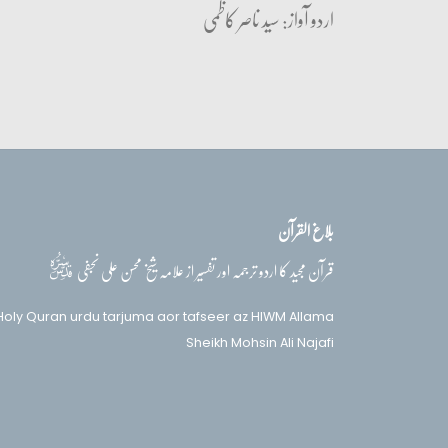
اردو آواز: سید ناصر کاظمی
بلاغ القرآن
قدس‌سره
قرآن مجید کا اردو ترجمہ اور تفسیر از علامہ شیخ محسن علی نجفی
Holy Quran urdu tarjuma aor tafseer az HIWM Allama
Sheikh Mohsin Ali Najafi