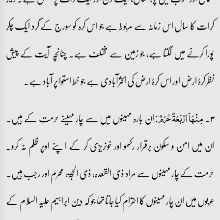
کرات کا سال اس زمانہ سے مربوط ہے جو اس کرہ کو سورج کے گرد ایک چکر
پورا کرنے میں لگتا ہے، جو زمین سے مختلف ہے۔ چنانچہ آیت کے پیش
نظر کرۂ ارض اور اس کرۂ ارض کی اکثرآبادی ہے جو خط استوا پر آباد ہے۔
۳۔
ان بارہ مہینوں میں سے چار مہینے حرمت کے ہیں۔
مِنۡہَاۤ اَرۡبَعَۃٌ حُرُمٌ:
ان میں امن و سکون برقرار رکھو اور خونریزی کر کے اپنے اوپر ظلم نہ کرو۔
حرمت کے چار مہینوں سے مراد ذی القعدہ، ذی الحجۃ، محرم اور رجب ہیں۔
عربوں میں ان چار مہینوں کا احترام کیا جاتاتھا جو کہ دین ابراہیم علیہ السلام کے