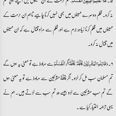
۵۔
تم حرمت کے ان مہینوں میں اپنے اوپر ظلم
فَلَا تَظۡلِمُوۡا فِیۡہِنَّ اَنۡفُسَکُمۡ:
نہ کرو۔ ظلم دوسرے مہینوں میں بھی نہیں کرنا چاہیے تاہم ان حرمت کے
مہینوں میں ظلم کرنا زیادہ جرم ہے اور ظلم سے مراد قتال ہے کہ ان مہینوں
میں قتال نہ کرو۔
۶۔
اگر
سے مربوط ہے تو معنی یہ ہوں گے
وَ قَاتِلُوا الۡمُشۡرِکِیۡنَ کَآفَّۃً: کَآفَّۃً
اَنۡفُسَکُمۡ
تم مسلمان سب مل کر لڑو۔ اگر
مشرکین سے مربوط ہے تو یہ معنی ہوں
کَآفَّۃً
گے تم سب مشرکین سے لڑو جیسے وہ تم سب سے لڑتے ہیں۔ ہم نے
یہی ترجمہ اختیار کیا ہے۔