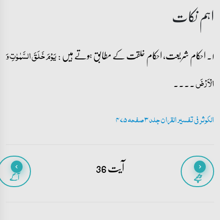
اہم نکات
۱۔ احکام شریعت، احکام خلقت کے مطابق ہوتے ہیں :
یَوۡمَ خَلَقَ السَّمٰوٰتِ وَ
۔۔۔۔
الۡاَرۡضَ
الکوثر فی تفسیر القران جلد 3 صفحہ 475
آیت 36
پیچھے
آگے