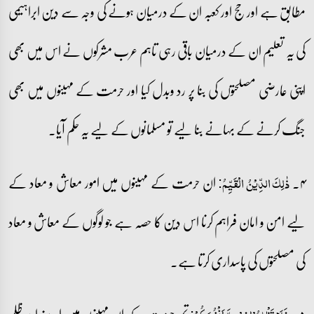
مطابق ہے اور حج اور کعبہ ان کے درمیان ہونے کی وجہ سے دین ابراہیمی
کی یہ تعلیم ان کے درمیان باقی رہی تاہم عرب مشرکوں نے اس میں بھی
اپنی عارضی مصلحتوں کی بنا پر رد وبدل کیا اور حرمت کے مہینوں میں بھی
جنگ کرنے کے بہانے بنا لیے تو مسلمانوں کے لیے یہ حکم آیا۔
۴۔
ان حرمت کے مہینوں میں امور معاش و معاد کے
ذٰلِکَ الدِّیۡنُ الۡقَیِّمُ:
لیے امن و امان فراہم کرنا اس دین کا حصہ ہے جو لوگوں کے معاش و معاد
کی مصلحتوں کی پاسداری کرتا ہے۔