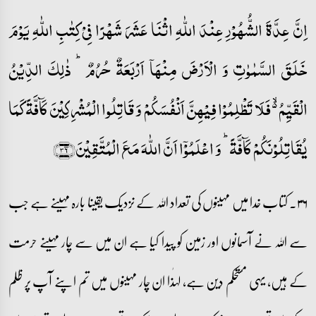
اِنَّ عِدَّۃَ الشُّہُوۡرِ عِنۡدَ اللّٰہِ اثۡنَا عَشَرَ شَہۡرًا فِیۡ کِتٰبِ اللّٰہِ یَوۡمَ
خَلَقَ السَّمٰوٰتِ وَ الۡاَرۡضَ مِنۡہَاۤ اَرۡبَعَۃٌ حُرُمٌ ؕ ذٰلِکَ الدِّیۡنُ
الۡقَیِّمُ ۬ۙ فَلَا تَظۡلِمُوۡا فِیۡہِنَّ اَنۡفُسَکُمۡ وَ قَاتِلُوا الۡمُشۡرِکِیۡنَ کَآفَّۃً کَمَا
یُقَاتِلُوۡنَکُمۡ کَآفَّۃً ؕ وَ اعۡلَمُوۡۤا اَنَّ اللّٰہَ مَعَ الۡمُتَّقِیۡنَ﴿۳۶﴾
۳۶۔ کتاب خدا میں مہینوں کی تعداد اللہ کے نزدیک یقینا بارہ مہینے ہے جب
سے اللہ نے آسمانوں اور زمین کو پیدا کیا ہے ان میں سے چار مہینے حرمت
کے ہیں، یہی مستحکم دین ہے، لہٰذا ان چار مہینوں میں تم اپنے آپ پر ظلم