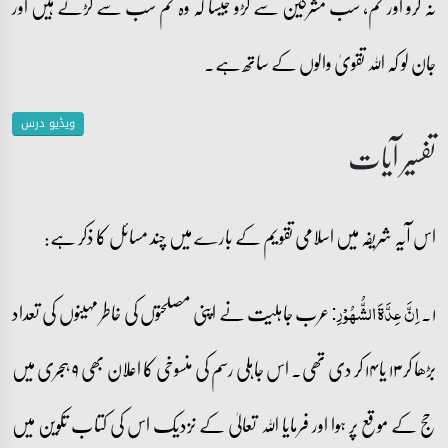
نہ کرو اور تم، سب مشرکین سے لڑو جیسا کہ وہ تم سب سے لڑتے ہیں اور
جان لو کہ اللہ تقویٰ والوں کے ساتھ ہے۔
ویڈیو درس
تفسیر آیات
اس آیہ شریفہ میں اسلامی تقویم کے بارے میں چند مسائل کا ذکر ہے:
۱۔
عرب جاہلیت نے اپنی مصلحتوں کی خاطر مہینوں کی تعداد
اِنَّ عِدَّۃَ الشُّہُوۡرِ:
بڑھا کر ۱۳ یا ۱۴ کر دی تھی۔ اس جاہلی رسم کی منسوخی کا اعلان بھی ۹ ہجری میں
حج کے موقع پر ہوا اور فرمایا اللہ تعالیٰ کے نزدیک اس کی کتاب تکوین میں