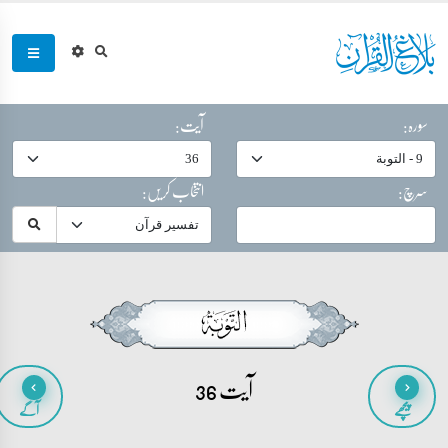
سورہ:
آیت:
سرچ:
انتخاب کریں:
آیت 36
پیچھے
آگے