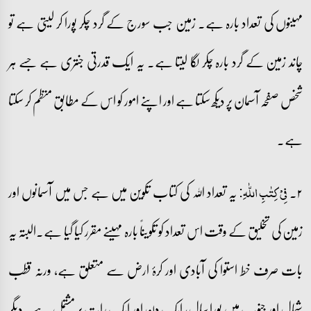
مہینوں کی تعداد بارہ ہے۔ زمین جب سورج کے گرد چکر پورا کر لیتی ہے تو
چاند زمین کے گرد بارہ چکر لگا لیتا ہے۔ یہ ایک قدرتی جنتری ہے جسے ہر
شخص صفحہ آسمان پر دیکھ سکتا ہے اور اپنے امور کو اس کے مطابق منظم کر سکتا
ہے۔
۲۔
یہ تعداد اللہ کی کتاب تکوین میں ہے جس میں آسمانوں اور
فِیۡ کِتٰبِ اللّٰہِ:
زمین کی تخلیق کے وقت اس تعداد کو تکویناً بارہ مہینے مقرر کیا گیا ہے۔البتہ یہ
بات صرف خط استوا کی آبادی اور کرۂ ارض سے متعلق ہے، ورنہ قطب
شمال اور جنوب میں پورا سال، ایک دن اور ایک رات پر مشتمل ہے۔ دیگر