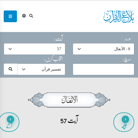
سورہ:
آیت:
سرچ:
انتخاب کریں:
آیت 57
پیچھے
آگے