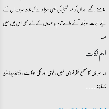
سامنے رکھے اور ان کو عہد شکنی کی ایسی سزا دے کہ جو نہ صرف ان کے
لیے عبرت ہو بلکہ آنے والے تمام بد عہدوں کے لیے بھی اس میں سبق
ہو۔
اہم نکات
۱۔ سزاؤں کا مطمع نظر فردی نہیں ، نوعی اور کلی ہوتا ہے:
فَشَرِّدۡ بِہِمۡ مَّنۡ
۔۔۔۔
خَلۡفَہُمۡ