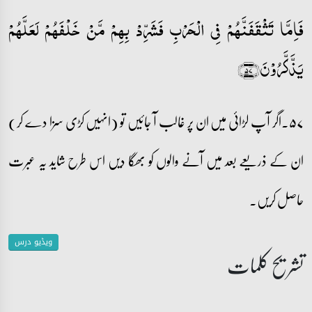
فَاِمَّا تَثۡقَفَنَّہُمۡ فِی الۡحَرۡبِ فَشَرِّدۡ بِہِمۡ مَّنۡ خَلۡفَہُمۡ لَعَلَّہُمۡ
یَذَّکَّرُوۡنَ﴿۵۷﴾
۵۷۔اگر آپ لڑائی میں ان پر غالب آ جائیں تو (انہیں کڑی سزا دے کر)
ان کے ذریعے بعد میں آنے والوں کو بھگا دیں اس طرح شاید یہ عبرت
حاصل کریں۔
ویڈیو درس
تشریح کلمات