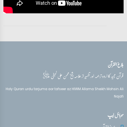
آیات 27 - 28
تفسیر قرآن سورہ ‎الأنفال‎
آیت 29
تفسیر قرآن سورہ ‎الأنفال‎
آیات 30 - 32
بلاغ القرآن
تفسیر قرآن سورہ ‎الأنفال‎
آیات 33 - 34
قدس‌سره
قرآن مجید کا اردو ترجمہ اور تفسیر از علامہ شیخ محسن علی نجفی
تفسیر قرآن سورہ ‎الأنفال‎
Holy Quran urdu tarjuma aor tafseer az HIWM Allama Sheikh Mohsin Ali
آیات 36 - 39
Najafi
تفسیر قرآن سورہ ‎الأنفال‎
موبائل ایپ
آیات 39 - 40