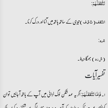
تَثۡقَفَنَّہُمۡ:
(
) تیزی کے ساتھ ہاتھ میں آنا اور درک کرنا۔
الثقف
ث ق ف
شرد:
(
) بھگا دینا۔
ش ر د
تفسیرآیات
۱۔
اگر یہ عہد شکن لوگ لڑائی میں آپ کے ہاتھ آ جائیں تو ان
فَاِمَّا تَثۡقَفَنَّہُمۡ:
کو ایسی عبرت ناک سزا دیں کہ آئندہ نہ صرف یہی لوگ عہد شکنی نہ کریں بلکہ