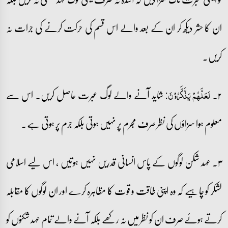
ان کا حشر دیکھ کر ان کے بعد والے اس قسم کی حرکت کرنے کی جرات نہ
کریں۔
۲۔
شاید آنے والے لوگ عبرت حاصل کریں۔ اس سے
لَعَلَّہُمۡ یَذَّکَّرُوۡنَ:
معلوم ہوا سزاؤں کی نظر صرف مجرم پر نہیں ہوتی بلکہ جرم پر ہوتی ہے۔
۳۔ عہد شکن لوگوں کے پاس انسانی قدریں نہیں ہوتیں ، اس لیے اسلامی
لشکر کو چاہیے کہ وہ اپنی طاقت و قوت کا مظاہرہ کرے اور ان لوگوں کا مقابلہ
کرتے ہوئے صرف ان کو نظر میں نہ رکھے بلکہ آنے والے تمام عہد شکنوں کو