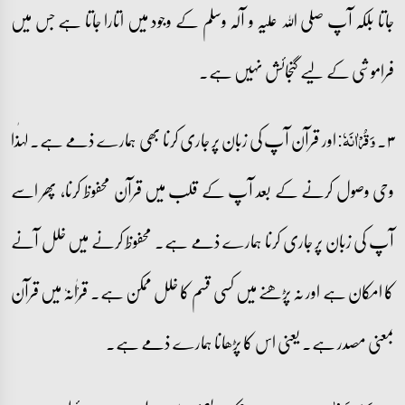
جاتا بلکہ آپ صلی اللہ علیہ و آلہ وسلم کے وجود میں اتارا جاتا ہے جس میں
فراموشی کے لیے گنجائش نہیں ہے۔
۳۔
اور قرآن آپ کی زبان پر جاری کرنا بھی ہمارے ذمے ہے۔ لہٰذا
وَ قُرۡاٰنَہٗ:
وحی وصول کرنے کے بعد آپ کے قلب میں قرآن محفوظ کرنا، پھر اسے
آپ کی زبان پر جاری کرنا ہمارے ذمے ہے۔ محفوظ کرنے میں خلل آنے
کا امکان ہے اور نہ پڑھنے میں کسی قسم کا خلل ممکن ہے۔ قُرْاٰنَہٗ میں قرآن
بمعنی مصدر ہے۔ یعنی اس کا پڑھانا ہمارے ذمے ہے۔