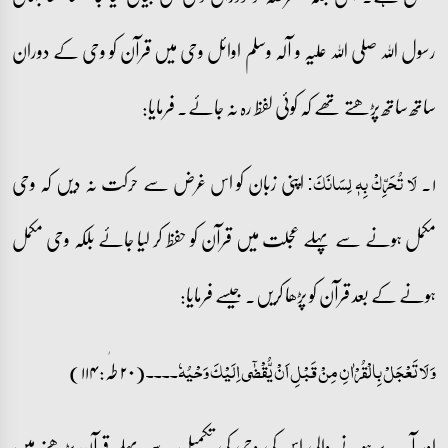
رسول اللہ صلی اللہ علیہ و آلہ وسلم اوائل وحی میں قرآن کو وحی کے دوران
ساتھ ساتھ پڑھتے تھے کہ کوئی لفظ رہ نہ جائے۔ فرمایا:
۱۔
اپنی زبان کو اس غرض سے حرکت نہ دیں کہ وحی
لَا تُحَرِّکۡ بِہٖ لِسَانَکَ:
مکمل ہونے سے پہلے عجلت میں قرآن کو حفظ کر لیا جائے بلکہ وحی مکمل
ہونے کے بعد قرآن کو پڑھا کریں۔ جیسے فرمایا:
(۲۰ طٰہ: ۱۱۴)
وَ لَا تَعۡجَلۡ بِالۡقُرۡاٰنِ مِنۡ قَبۡلِ اَنۡ یُّقۡضٰۤی اِلَیۡکَ وَحۡیُہٗ۔۔۔۔
اور آپ پر ہونے والی اس کی وحی کی تکمیل سے پہلے قرآن پڑھنے میں