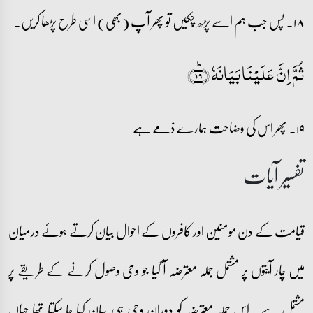
۱۸۔ پس جب ہم اسے پڑھ چکیں تو پھر آپ (بھی) اسی طرح پڑھا کریں۔
ثُمَّ اِنَّ عَلَیۡنَا بَیَانَہٗ ﴿ؕ۱۹﴾
۱۹۔ پھر اس کی وضاحت ہمارے ذمے ہے
تفسیر آیات
قیامت کے دن مومنین اور کافروں کے احوال بیان کرتے ہوئے درمیان
میں چار آیتوں پر مشتمل جملہ معترضہ آ گیا جو وحی وصول کرنے کے طریقے پر
مشتمل ہے۔ اس جملہ معترضہ کو دوران وحی ہی بیان کیا جا سکتا تھا جہاں