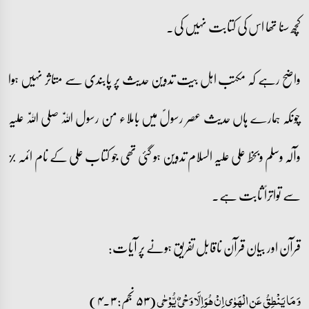
کچھ سنا تھا اس کی کتابت نہیں کی۔
واضح رہے کہ مکتب اہل بیت تدوین حدیث پر پابندی سے متاثر نہیں ہوا
چونکہ ہمارے ہاں حدیث عصر رسولؐ میں باملاء من رسول اللّٰہ صلی اللّٰہ علیہ
وآلہ وسلم وبخط علی علیہ السلام تدوین ہو گئی تھی جو کتاب علی کے نام ائمہ %
سے تواتراً ثابت ہے۔
قرآن اور بیان قرآن ناقابل تفریق ہونے پر آیات:
(۵۳ نجم: ۳۔۴)
وَ مَا یَنۡطِقُ عَنِ الۡہَوٰی اِنۡ ہُوَ اِلَّا وَحۡیٌ یُّوۡحٰی