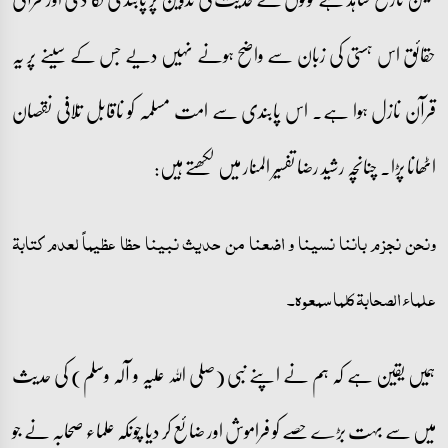
حقائق اس ہستی کی زبان سے واضح ہونے نہیں دیے جس کے سینے پر یہ
قرآن نازل ہوا ہے۔ اس پابندی سے امت مسلمہ کو ناقابل تلافی نقصان
اٹھانا پڑا۔ چنانچہ رشید رضا تفسیر المنار میں لکھتے ہیں:
ونحن نجزم باننا نسینا و اضعنا من حدیث نبینا حظا عظیماً لعدم کتابۃ
علماء الصحابۃ کلما سمعوہ۔
ہمیں یقین ہے کہ ہم نے اپنے نبی (صلی اللہ علیہ و آلہ وسلم) کی حدیث
میں سے بہت بڑے حصے کو فراموش اور ضائع کر دیا چونکہ علماء صحابہ نے جو