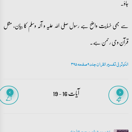
جاؤ۔
سے بھی نہایت واضح ہے رسول صلی اللہ علیہ و آلہ وسلم کا بیان، مثل
قرآن وحی رحمن ہے۔
الکوثر فی تفسیر القران جلد 9 صفحہ 395
آیات 16 - 19
پیچھے
آگے