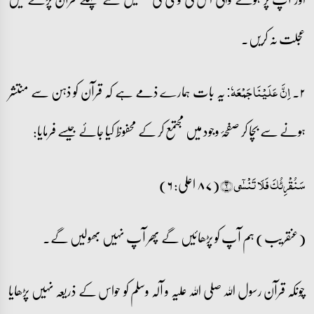
عجلت نہ کریں۔
۲۔
یہ بات ہمارے ذمے ہے کہ قرآن کو ذہن سے منتشر
اِنَّ عَلَیۡنَا جَمۡعَہٗ:
ہونے سے بچا کر صفحۂ وجود میں مجتمع کر کے محفوظ کیا جائے جیسے فرمایا:
(۸۷ اعلی: ۶)
سَنُقۡرِئُکَ فَلَا تَنۡسٰۤی ﴿۶﴾
(عنقریب) ہم آپ کو پڑھائیں گے پھر آپ نہیں بھولیں گے۔
چونکہ قرآن رسول اللہ صلی اللہ علیہ و آلہ وسلم کو حواس کے ذریعہ نہیں پڑھایا