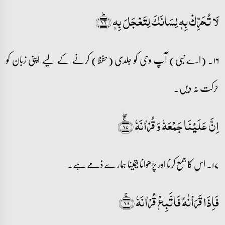
لَا تُحَرِّکۡ بِہٖ لِسَانَکَ لِتَعۡجَلَ بِہٖ ﴿ؕ۱۶﴾
۱۶۔ (اے نبی) آپ وحی کو جلدی (حفظ) کرنے کے لیے اپنی زبان کو
حرکت نہ دیں۔
اِنَّ عَلَیۡنَا جَمۡعَہٗ وَ قُرۡاٰنَہٗ ﴿ۚۖ۱۷﴾
۱۷۔ اس کا جمع کرنا اور پڑھوانا یقینا ہمارے ذمے ہے۔
فَاِذَا قَرَاۡنٰہُ فَاتَّبِعۡ قُرۡاٰنَہٗ ﴿ۚ۱۸﴾