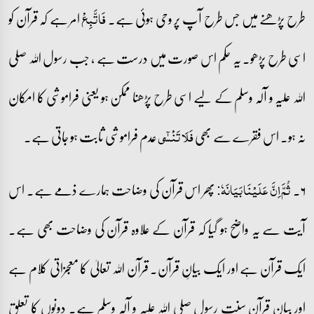
طرح پڑھنے میں جس طرح آپ پر وحی ہوئی ہے۔
امر ہے کہ قرآن کو
فَاتَّبِعۡ
اسی طرح پڑھو۔ یہ حکم اس صورت میں درست ہے ، جب رسول اللہ صلی
اللہ علیہ و آلہ وسلم کے لیے اسی طرح پڑھنا ممکن ہو یعنی فراموشی کا امکان
نہ ہو۔ اس فقرے سے بھی
عدم فراموشی ثابت ہو جاتی ہے۔
فَلَا تَنۡسٰۤی
۶۔
پھر اس قرآن کی وضاحت ہمارے ذمے ہے۔ اس
ثُمَّ اِنَّ عَلَیۡنَا بَیَانَہٗ:
آیت سے یہ واضح ہو گیا کہ قرآن کے علاوہ قرآن کی وضاحت بھی ہے۔
ایک قرآن ہے اور ایک بیانِ قرآن۔ قرآن اللہ تعالیٰ کا معجزاتی کلام ہے
اور بیان قرآن سنت رسول صلی اللہ علیہ و آلہ وسلم ہے۔ دونوں کا تعلق