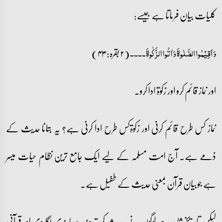
کلیات بیان فرماتا ہے جیسے:
(۲ بقرہ: ۴۳)
وَ اَقِیۡمُوا الصَّلٰوۃَ وَ اٰتُوا الزَّکٰوۃَ۔۔۔۔
اور نماز قائم کرو اور زکوٰۃ ادا کرو۔
نماز کس طرح قائم کرنی اور زکوۃکس طرح ادا کرنی ہے؟ یہ بتانا حدیث کے
ذمے ہے۔ آج امت مسلمہ کے لیے ایک جامع ترین نظام حیات میسر
ہے جوبیان قرآن بمعنی حدیث کے طفیل ہے۔
لیکن تاریخ شاہد ہے لوگوں نے حدیث کی تدوین پر پابندی لگا دی اور قرآنی