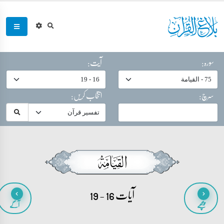
سورہ:
آیت:
سرچ:
انتخاب کریں:
آیات 16 - 19
پیچھے
آگے