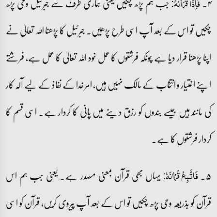
۴۔
جب ہم پڑھ چکیں یعنی ہماری طرف سے جبرئیل وحی پڑھ
فَاِذَا قَرَاۡنٰہُ:
چکیں تو اس کے بعد آپ اسی طرح پڑھیں۔ جبرئیل کا پڑھنا اللہ تعالیٰ نے
اپنا پڑھنا قرار دیا ہے چونکہ فرشتوں کا عمل خود اللہ تعالیٰ کا عمل ہے، فرشتے
اپنے اختیار و انتخاب کے مالک نہیں ہیں، امر خدا کے نفاذ کے لیے آلہ کار
کی مانند ہیں جیسے بندوں کو رزق دینے میں پانی کا کردار ہے۔ اسی قسم کا
کردار فرشتوں کا ہے۔
۵۔
یہاں بھی قرآن بمعنی مصدر ہے۔ یعنی جب ہم اس
فَاتَّبِعۡ قُرۡاٰنَہٗ:
قرآن کو بذریعہ وحی پڑھ چکیں تو اس کے بعد آپ پیروی کریں، قرآن کو اسی