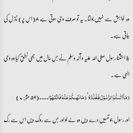
وہ خواہش سے نہیں بولتا۔ یہ تو صرف وحی ہوتی ہے جو (اس پر) نازل کی
جاتی ہے۔
بلا استثنا رسول صلی اللہ علیہ و آلہ وسلم نے جس حال میں بھی نطق کیا وہ وحی
الٰہی ہے۔
(۵۹ حشر: ۷)
وَ مَاۤ اٰتٰىکُمُ الرَّسُوۡلُ فَخُذُوۡہُ ٭ وَ مَا نَہٰىکُمۡ عَنۡہُ فَانۡتَہُوۡا۔۔۔۔
اور رسول جو تمہیں دے دیں وہ لے لو اور جس سے روک دیں اس سے رک