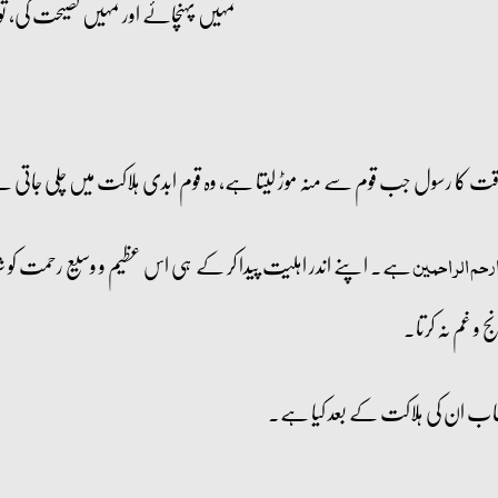
تمہیں پہنچائے اور تمہیں نصیحت کی، ت
ت کا رسول جب قوم سے منہ موڑ لیتا ہے، وہ قوم ابدی ہلاکت میں چلی جاتی 
ہے۔ اپنے اندر اہلیت پیدا کر کے ہی اس عظیم و وسیع رحمت کو شام
رحم الراحمین
و غم نہ کرتا۔
ب ان کی ہلاکت کے بعد کیا ہے۔