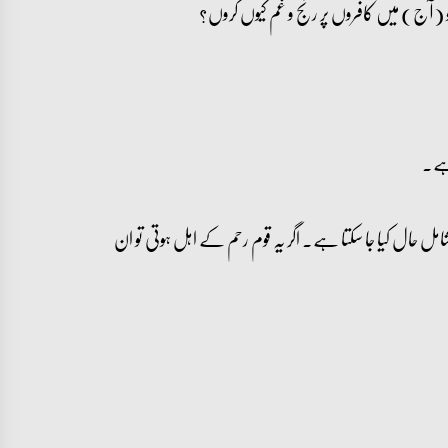
و (آج) میں کافروں پر رنج و غم کیوں کروں؟
ہے۔
ل حال کیا جا سکتا ہے۔ اگر یہ قوم رحم کے اہل ہوتی تو ان