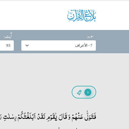
سورہ:
آیت:
پیچھے
فَتَوَلّٰی عَنۡہُمۡ وَ قَالَ یٰقَوۡمِ لَقَدۡ اَبۡلَغۡتُکُمۡ رِسٰلٰتِ 