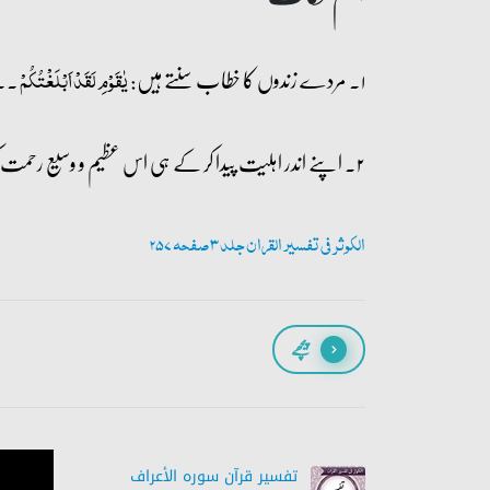
۱۔ مردے زندوں کا خطاب سنتے ہیں:
۔۔
یٰقَوۡمِ لَقَدۡ اَبۡلَغۡتُکُمۡ
۲۔ اپنے اندر اہلیت پیدا کر کے ہی اس عظیم و وسیع رحمت کو شامل حال کیا جا سکتا ہے، ورنہ سرکش قوم رحم کی مستحق نہیں ہوتی:
الکوثر فی تفسیر القران جلد 3 صفحہ 257
پیچھے
تفسیر قرآن سورہ ‎الأعراف‎