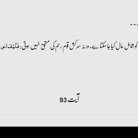
۔۔
فَکَیۡفَ اٰسٰی ع
آیت 93