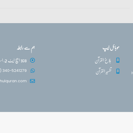
موبائل ایپ
ہم سے رابطہ
بلاغ القرآن
168 ایچ ایٹ 2، اسلام آباد
تفسیر القرآن
) 340-5241279
hulquran.com