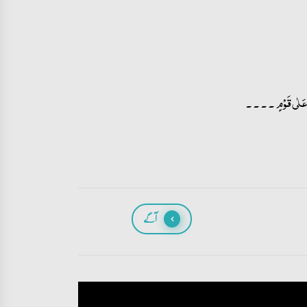
۔۔۔۔
َلٰی قَوۡمٍ
آگے