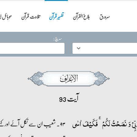
سرورق
بلاغ القرآن
تفسیر قرآن
تلاوت قرآن
موبائل 
سرچ:
آیت 93
رَبِّیۡ وَ نَصَحۡتُ لَکُمۡ ۚ فَکَیۡفَ اٰسٰی
۹۳۔ شعیب ان سے نکل آئے اور ک