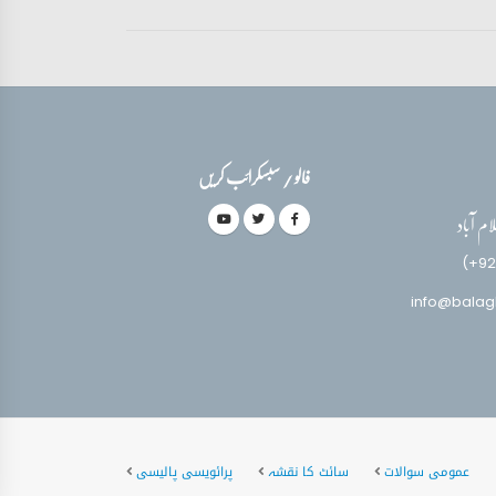
فالو / سبسکرائب کریں
(+92
info@balag
عمومی سوالات
سائٹ کا نقشہ
پرائویسی پالیسی