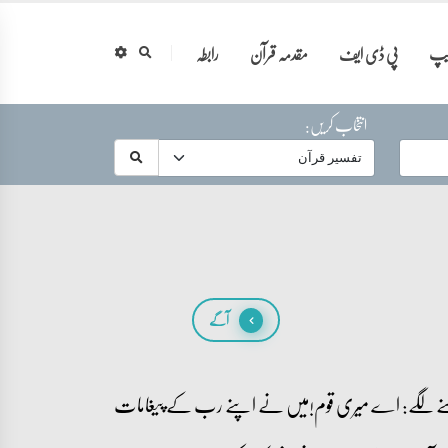
ایپ
پی ڈی ایف
مقدمہ قرآن
رابطہ
انتخاب کریں:
آگے
ہنے لگے: اے میری قوم!میں نے اپنے رب کے پیغامات