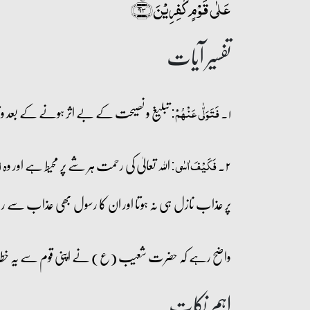
عَلٰی قَوۡمٍ کٰفِرِیۡنَ﴿٪۹۳﴾
تفسیر آیات
۱۔
تبلیغ و نصیحت کے بے اثر ہونے کے بعد وق
فَتَوَلّٰی عَنۡہُمۡ:
۲۔
اللہ تعالیٰ کی رحمت ہر شے پر محیط ہے اور وہ
فَکَیۡفَ اٰسٰی:
ا
پر عذاب نازل ہی نہ ہوتا اور ان کا رسول بھی عذاب سے رنج 
واضح رہے کہ حضرت شعیب (ع) نے اپنی قوم سے یہ خطا
اہم نکات