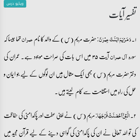
ویڈیو درس
تفسیر آیات
۱۔
حضرت مریم (س) کے والد کا نام
تھا جیسا کہ
وَ مَرۡیَمَ ابۡنَتَ عِمۡرٰنَ:
عمران
سورہ
آیت ۳۵ میں اس بات کی صراحت موجود ہے۔ عمران کی
آل عمران
دختر حضرت مریم (س) بھی ایک مثال ہیں ان لوگوں کے لیے جو ایمان و
عمل کی راہ میں استقامت سے کام لیتے ہیں۔
۲۔
مریم (س) نے اپنی عفت اور پاکدامنی کی حفاظت
الَّتِیۡۤ اَحۡصَنَتۡ فَرۡجَہَا:
کی تو اللہ تعالیٰ نے ان کی پاکدامنی کی گواہی دینے کے لیے قرآن مجید میں