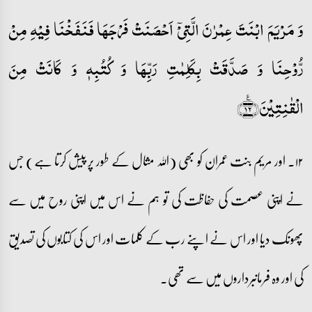
وَ مَرۡیَمَ ابۡنَتَ عِمۡرٰنَ الَّتِیۡۤ اَحۡصَنَتۡ فَرۡجَہَا فَنَفَخۡنَا فِیۡہِ مِنۡ
رُّوۡحِنَا وَ صَدَّقَتۡ بِکَلِمٰتِ رَبِّہَا وَ کُتُبِہٖ وَ کَانَتۡ مِنَ
الۡقٰنِتِیۡنَ﴿٪۱۲﴾
۱۲۔ اور مریم بنت عمران کو بھی (اللہ مثال کے طور پر پیش کرتا ہے) جس
نے اپنی عصمت کی حفاظت کی تو ہم نے اس میں اپنی روح میں سے
پھونک دیا اور اس نے اپنے رب کے کلمات اور اس کی کتابوں کی تصدیق
کی اور وہ فرمانبرداروں میں سے تھی۔