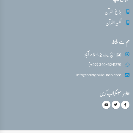
بلاغ القرآن
تفسیر القرآن
ہم سے رابطہ
168 ایچ ایٹ 2، اسلام آباد
(+92) 340-5241279
info@balaghulquran.com
فالو / سبسکرائب کریں