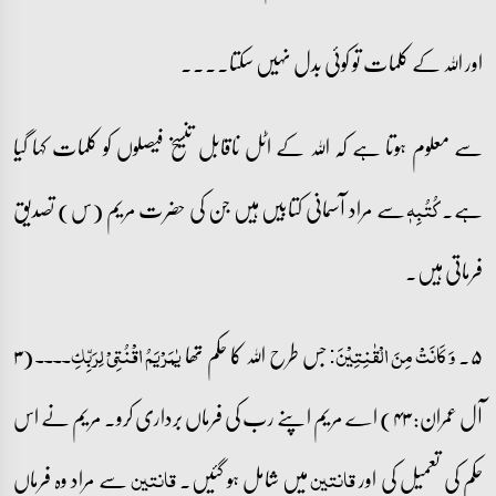
اور اللہ کے کلمات تو کوئی بدل نہیں سکتا۔۔۔۔
سے معلوم ہوتا ہے کہ اللہ کے اٹل ناقابل تنسیخ فیصلوں کو کلمات کہا گیا
ہے۔
سے مراد آسمانی کتابیں ہیں جن کی حضرت مریم (س) تصدیق
کُتُبِہٖ
فرماتی ہیں۔
۵۔
جس طرح اللہ کا حکم تھا
(۳
وَ کَانَتۡ مِنَ الۡقٰنِتِیۡنَ:
یٰمَرۡیَمُ اقۡنُتِیۡ لِرَبِّکِ۔۔۔۔
آل عمران: ۴۳) اے مریم اپنے رب کی فرماں برداری کرو۔ مریم نے اس
حکم کی تعمیل کی اور
میں شامل ہو گئیں۔
سے مراد وہ فرماں
قانتین
قانتین