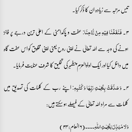
تیس مرتبہ سے زیادہ ان کا ذکر کیا۔
۳۔
عفت و پاکدامنی کے اعلیٰ ترین درجے پر فائز
فَنَفَخۡنَا فِیۡہِ مِنۡ رُّوۡحِنَا:
ہونے کی وجہ سے اللہ تعالیٰ نے اپنی روح یعنی اپنی مخلوق کو اس عفت گاہ
میں داخل کیا اور ایک اولوالعزم پیغمبر کی تخلیق کا شرف عنایت فرمایا۔
۴۔
اپنے رب کے کلمات کی تصدیق میں
وَ صَدَّقَتۡ بِکَلِمٰتِ رَبِّہَا وَ کُتُبِہٖ:
کلمات سے مراد اللہ تعالیٰ کے فیصلے ہو سکتے ہیں:
(۶ انعام: ۳۴)
وَ لَا مُبَدِّلَ لِکَلِمٰتِ اللّٰہِ۔۔۔۔