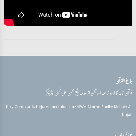
بلاغ القرآن
قدس‌سره
قرآن مجید کا اردو ترجمہ اور تفسیر از علامہ شیخ محسن علی نجفی
Holy Quran urdu tarjuma aor tafseer az HIWM Allama Sheikh Mohsin Ali
Najafi
موبائل ایپ