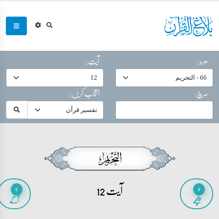
سورہ:
آیت:
سرچ:
انتخاب کریں:
آیت 12
پیچھے
آگے