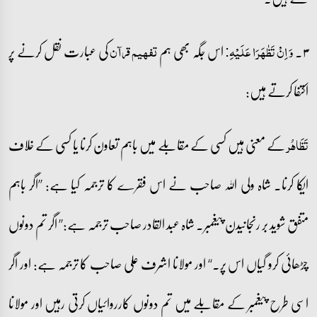
۳۔
اس جگہ بھی ہم
کی عبارت نقل کرنے پر
وَ اِنۡ تَظٰہَرَا عَلَیۡہِ:
تفہیم قرآن
اکتفا کرتے ہیں:
کے معنی ہیں کسی کے مقابلے میں باہم تعاون کرنا یا کسی کے خلاف
تَظَاھُر
ایکا کرنا۔ شاہ ولی اللہ صاحب نے اس فقرے کا ترجمہ کیا ہے: ’’اگر باہم
متفق شوید بر رنجانیدن پیغمبر۔ شاہ عبد القادر صاحب ترجمہ ہے:’’ اگر تم دونوں
چڑھائی کرو گیاں اس پر۔‘‘ اور مولانا اشرف علی صاحب کا ترجمہ ہے: اور اگر
اسی طرح پیغمبر کے مقابلے میں تم دونوں کارروائیاں کرتی رہیں اور مولانا