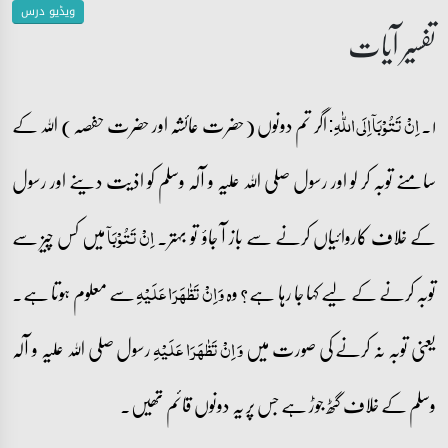
ویڈیو درس
تفسیر آیات
۱۔
اگر تم دونوں (حضرت عائشہ اور حضرت حفصہ) اللہ کے
اِنۡ تَتُوۡبَاۤ اِلَی اللّٰہِ:
سامنے توبہ کر لو اور رسول صلی اللہ علیہ و آلہ وسلم کو اذیت دینے اور رسول
کے خلاف کاروائیاں کرنے سے باز آ جاؤ تو بہتر۔
میں کس چیز سے
اِنۡ تَتُوۡبَاۤ
توبہ کرنے کے لیے کہا جا رہا ہے؟ وہ
سے معلوم ہوتا ہے۔
وَ اِنۡ تَظٰہَرَا عَلَیۡہِ
یعنی توبہ نہ کرنے کی صورت میں
رسول صلی اللہ علیہ و آلہ
وَ اِنۡ تَظٰہَرَا عَلَیۡہِ
وسلم کے خلاف گٹھ جوڑ ہے جس پر یہ دونوں قائم تھیں۔