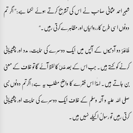
شبیر احمد عثمانی صاحب نے اس کی تشریح کرتے ہوئے لکھا ہے:’’ اگر تم
دونوں اسی طرح کارروائیاں اور مظاہرے کرتی رہیں۔‘‘
دو آدمیوں کے آپس میں ایک دوسرے کی حمایت، مدد اور پشتیبانی
ظَاہَرَ
کرنے کو کہتے ہیں۔ جب اس کے بعد
کا لفظ آئے گا تو خلاف کے معنی
عَلیٰ
بن جاتے ہیں۔ لہٰذا اس فقرے کا واضح مطلب یہ ہے: اگرتم دونوں نبی
صلی اللہ علیہ و آلہ وسلم کے خلاف ایک دوسرے کی حمایت اور پشتیبانی
کرتی رہیں تو رسولؐ اکیلے نہیں ہیں۔