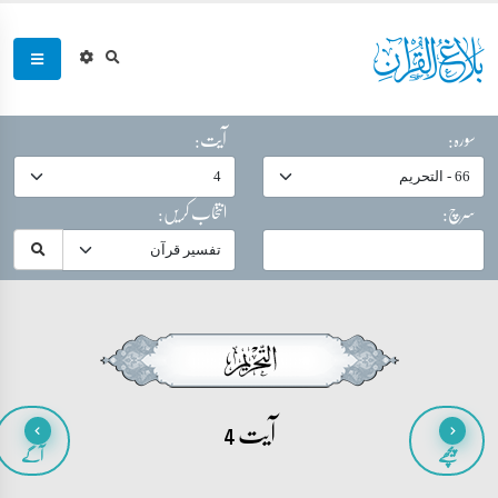
سورہ:
آیت:
سرچ:
انتخاب کریں:
آیت 4
پیچھے
آگے