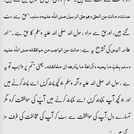
’’حق سے ہٹ
عدلت و مالت عن الحق و ھو حق الرسول صلی اللّٰہ علیہ وسلم۔
گئے ہیں، اورحق سے مراد رسول اللہ صلی اللہ علیہ وسلم کا حق ہے۔‘‘ اور
علامہ
کی تشریح یہ ہے:
آلوسی
مالت عن الواجب من موافقتہ صلی اللّٰہ علیہ
یعنی ’’تم پر واجب تو یہ
وسلم بِحُبِّ ما یحبہ و کراھۃ ما یکرھہ الی مخالفتہ۔
ہے رسول اللہ صلی اللہ علیہ و آلہ وسلم جو کچھ پسند کریں اسے پسند کرنے میں
اور جو کچھ آپ ناپسند کریں اسے ناپسند کرنے میں آپؐ کی موافقت کرو مگر
تمہارے دل آپ کی موافقت سے ہٹ کر آپ کی مخالفت کی طرف مڑ
گئے ہیں۔‘‘