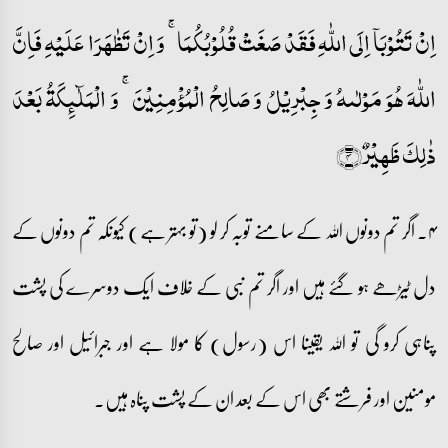
اِنۡ تَتُوۡبَاۤ اِلَی اللّٰہِ فَقَدۡ صَغَتۡ قُلُوۡبُکُمَا ۚ وَ اِنۡ تَظٰہَرَا عَلَیۡہِ فَاِنَّ
اللّٰہَ ہُوَ مَوۡلٰىہُ وَ جِبۡرِیۡلُ وَ صَالِحُ الۡمُؤۡمِنِیۡنَ ۚ وَ الۡمَلٰٓئِکَۃُ بَعۡدَ
ذٰلِکَ ظَہِیۡرٌ﴿۴﴾
۴۔ اگر تم دونوں اللہ کے سامنے توبہ کر لو (تو بہتر ہے) کیونکہ تم دونوں کے
دل ٹیڑھے ہو گئے ہیں اور اگر تم نبی کے خلاف ایک دوسرے کی پشت
پناہی کرو گی تو اللہ یقینا اس (رسول) کا مولا ہے اور جبرائیل اور صالح
مومنین اور فرشتے بھی اس کے بعد ان کے پشت پناہ ہیں۔