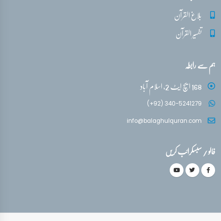
بلاغ القرآن
تفسیر القرآن
ہم سے رابطہ
168 ایچ ایٹ 2، اسلام آباد
(+92) 340-5241279
info@balaghulquran.com
فالو / سبسکرائب کریں