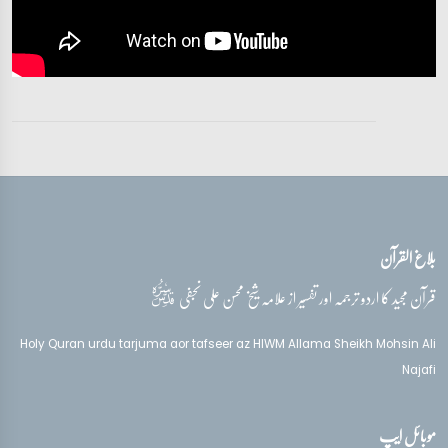
بلاغ القرآن
قدس‌سره
قرآن مجید کا اردو ترجمہ اور تفسیر از علامہ شیخ محسن علی نجفی
Holy Quran urdu tarjuma aor tafseer az HIWM Allama Sheikh Mohsin Ali
Najafi
موبائل ایپ