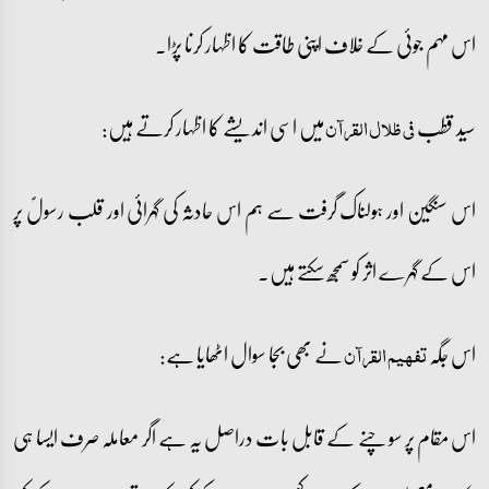
اس مہم جوئی کے خلاف اپنی طاقت کا اظہار کرنا پڑا۔
سید قطب
میں اسی اندیشے کا اظہار کرتے ہیں:
فی ظلال القرآن
اس سنگین اور ہولناک گرفت سے ہم اس حادثہ کی گہرائی اور قلب رسولؐ پر
اس کے گہرے اثر کو سمجھ سکتے ہیں۔
اس جگہ
نے بھی بجا سوال اٹھایا ہے:
تفہیم القرآن
اس مقام پر سوچنے کے قابل بات دراصل یہ ہے اگر معاملہ صرف ایسا ہی