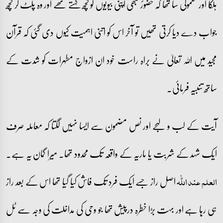
ہلکا اور معمولی سا تھا کہ حضورؐ کبھی اپنی بیویوں کو کچھ کہتے تھے اور وہ پلٹ کر کچھ
جواب دے دیا کرتی تھیں تو آخر اس کو اتنی اہمیت کیوں دی گئی کہ قرآن
مجید میں اللہ تعالیٰ نے براہ راست خود ان ازواج مطہرات کو شدت کے
ساتھ تنبیہ فرمائی۔
آیت کے لب و لہجے اور نص مضمون سے ایسا نہیں لگتا کہ معاملہ صرف
ایک شہد کے شربت یا ماریہ کے واقعہ تک محدود تھا۔ میرا گمان یہ ہے۔
اصل راز جسے ایک فرد تک فاش کیا گیا تھا اس کے بعد راز
العلم عند اللّٰہ
ہی رہا ہے اور بہت بڑا خطرہ درپیش تھا جو وحی کی مداخلت کی وجہ سے ٹل