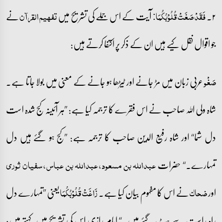
۲۔
آیت کے اس جملے کی تشریح میں
نے
فَقَدۡ صَغَتۡ قُلُوۡبُکُمَا:
تفہیم القرآن
جو اقوال نقل کیے ہیں ان کے ذکر پر اکتفا کرتے ہیں:
عربی زبان میں مڑ جانے اور ٹیڑھا ہو جانے کے معنی میں بولا جاتا ہے۔
صَغْو
شاہ ولی اللہ صاحب نے اس فقرے کا ترجمہ کیا ہے: ’’ہر آئینہ کج شدہ است
دل شما‘‘ اور شاہ رفیع الدین صاحب کا ترجمہ ہے: ’’کج ہو گئے ہیں دل
تمہارے۔‘‘ حضرات
عبداللہ بن مسعود، عبداللہ بن عباس، سفیان ثوری
اور
نے اس کا مفہوم بیان کیا ہے۔
یعنی ’’تمہارے دل
ضحاک
زَاغَتۡ قُلُوۡبُکُمَا
راہ راست سے ہٹ گئے ہیں۔‘‘ امام رازی اس کی تشریح میں کہتے ہیں: