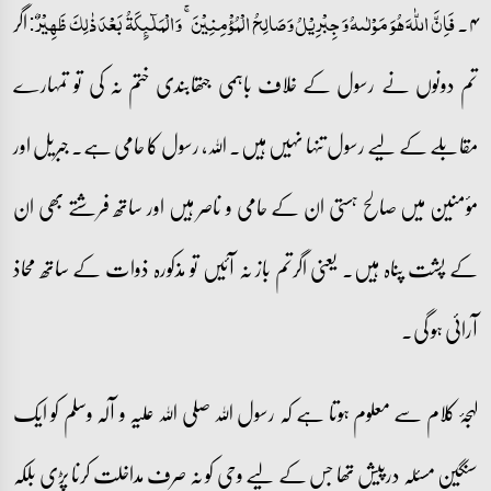
۴۔
اگر
فَاِنَّ اللّٰہَ ہُوَ مَوۡلٰىہُ وَ جِبۡرِیۡلُ وَ صَالِحُ الۡمُؤۡمِنِیۡنَ ۚ وَ الۡمَلٰٓئِکَۃُ بَعۡدَ ذٰلِکَ ظَہِیۡرٌ:
تم دونوں نے رسول کے خلاف باہمی جتھابندی ختم نہ کی تو تمہارے
مقابلے کے لیے رسول تنہا نہیں ہیں۔ اللہ، رسول کا حامی ہے۔ جبریل اور
مؤمنین میں صالح ہستی ان کے حامی و ناصر ہیں اور ساتھ فرشتے بھی ان
کے پشت پناہ ہیں۔ یعنی اگرتم باز نہ آئیں تو مذکورہ ذوات کے ساتھ محاذ
آرائی ہو گی۔
لہجۂ کلام سے معلوم ہوتا ہے کہ رسول اللہ صلی اللہ علیہ و آلہ وسلم کو ایک
سنگین مسئلہ درپیش تھا جس کے لیے وحی کو نہ صرف مداخلت کرنا پڑی بلکہ