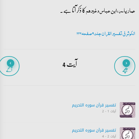
کا ذکر آتا ہے۔
عمار یاسر، ابن عباس وغیرہم
الکوثر فی تفسیر القران جلد 9 صفحہ 226
آیت 4
پیچھے
آگے
تفسیر قرآن سورہ ‎التحريم
آیات 1 - 2
تفسیر قرآن سورہ ‎التحريم
آیات 2 - 4