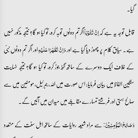
گیا۔
قابل توجہ یہ ہے کہ
اگرتم دونوں توبہ کرو، تو کیا ہو گا؟ نتیجہ مذکور نہیں
اِنۡ تَتُوۡبَاۤ
ہے۔ سیاق کلام پر چھوڑ دیا گیا ہے اور
اور اگر تم دونوں نبیؐ
وَ اِنۡ تَظٰہَرَا عَلَیۡہِ
کے خلاف ایک دوسرے کے ساتھ گٹھ جوڑ کرو، تو کیا ہو گا؟ نتیجہ نہایت
سنگین الفاظ میں بیان فرمایا: اس صورت میں اللہ، جبرئیل، مومنین میں سے
صالح ہستی اور فرشتے تمہارے مقابلے میں میدان میں آئیں گے۔
سے مراد شیعہ روایات کے ساتھ اہل سنت کے متعدد
وَ صَالِحُ الۡمُؤۡمِنِیۡنَ: