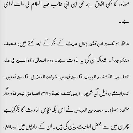
مصادر کا بھی اتفاق ہے علی ابن ابی طالب علیہ السلام کی ذات گرامی
ہے۔
ملاحظہ ہو
جہاں حدیث کے ذکر کے بعد کہتے ہیں:
تفسیر ابن کثیر
ضعیف
۔ جیساکہ ان کی یہ عادت ہے۔
منکر جداً
روح المعانی، زاد المسیر فی علم
التفسیر۔ الکشف و البیان، تفسیر قرطبی۔ شواھد التنزیل۔ تفسیر ثعلبی۔
، ذیل آیہ شریفہ۔
۱: ۳۱۶،
و دیگر
الدر المنثور
اربلی کشف الغمۃ
الصواعق المحرقۃ
متعدد مصادر۔
نے اس جگہ پچاس احادیث کا ذکرکیاہے
محمد بن العباس
پھر ان میں سے بعض احادیث بیان کی ہیں۔ ان کے راویوں میں
ابو رافع،