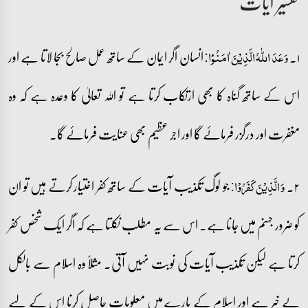
تفسیر آیات
۱۔
انسان اگر ایمان کے ساتھ عمل صالح بجا لاتا ہے اور
وَعَدَ اللّٰہُ الَّذِیۡنَ اٰمَنُوۡا:
اس کے ساتھ گناہ کا بھی ارتکاب کرتا ہے تو اللہ تعالیٰ کا وعدہ ہے کہ وہ
مغفرت اور درگزر فرمائے گا اور اجر عظیم بھی عنایت فرمائے گا۔
۲۔
جو لوگ تکذیب آیات کے ساتھ کفر اختیار کرتے ہیں تو ان
وَ الَّذِیۡنَ کَفَرُوۡا:
کو ضرور جہنم میں جانا ہے۔ اس سے یہ مطلب نکلتا ہے کہ اگر ایک شخص کفر
کرتا ہے لیکن تکذیب آیات کی نوبت نہیں آتی۔ مثلاً وہ اسلام سے بالکل
بے خبر ہے اور اسلام کے بارے میں معلومات حاصل کرنا اس کے لیے