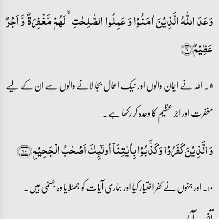
وَعَدَ اللّٰہُ الَّذِیۡنَ اٰمَنُوۡا وَ عَمِلُوا الصّٰلِحٰتِ ۙ لَہُمۡ مَّغۡفِرَۃٌ وَّ اَجۡرٌ
عَظِیۡمٌ﴿۹﴾
۹۔ اللہ نے ایمان والوں اور نیک اعمال بجا لانے والوں سے ان کے لیے
مغفرت اور اجر عظیم کا وعدہ کر رکھا ہے۔
وَ الَّذِیۡنَ کَفَرُوۡا وَ کَذَّبُوۡا بِاٰیٰتِنَاۤ اُولٰٓئِکَ اَصۡحٰبُ الۡجَحِیۡمِ﴿۱۰﴾
۱۰۔ اور جنہوں نے کفر اختیار کیا اور ہماری آیات کو جھٹلایا وہ جہنمی ہیں۔