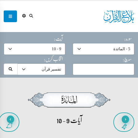
سورہ:
آیت:
سرچ:
انتخاب کریں:
آیات 9 - 10
پیچھے
آگے