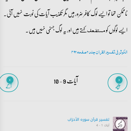
ناممکن تھا تو ایسے لوگ کافر ضرور ہیں مگر تکذیب آیات کی نوبت نہیں آئی۔
ایسے لوگوں کو
کہتے ہیں اور یہ لوگ جہنمی نہیں ہیں۔
مستضعف
الکوثر فی تفسیر القران جلد 2 صفحہ 492
آیات 9 - 10
پیچھے
آگے
تفسیر قرآن سورہ ‎الأحزاب‎
آیات 1 - 4