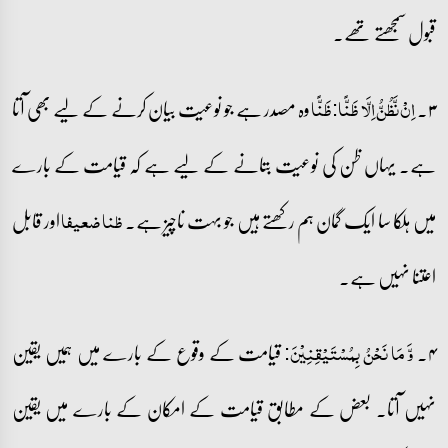
قبول سمجھتے تھے۔
۳۔
وہ مصدر ہے جو نوعیت بیان کرنے کے لیے بھی آتا
اِنۡ نَّظُنُّ اِلَّا ظَنًّا:ظَنًّا
ہے۔ یہاں ظن کی نوعیت بتانے کے لیے ہے کہ قیامت کے بارے
میں ہلکا سا ایک گمان ہم رکھتے ہیں جو بہت ناچیز ہے۔
اور قابل
ظنا ضعیفا
اعتنا نہیں ہے۔
۴۔
قیامت کے وقوع کے بارے میں ہمیں یقین
وَّ مَا نَحۡنُ بِمُسۡتَیۡقِنِیۡنَ:
نہیں آتا۔ بعض کے مطابق قیامت کے امکان کے بارے میں یقین