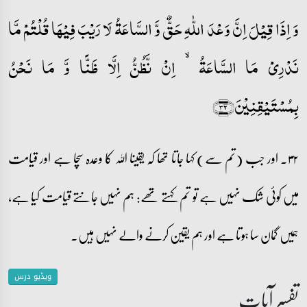
وَ اِذَا قِیۡلَ اِنَّ وَعۡدَ اللّٰہِ حَقٌّ وَّ السَّاعَۃُ لَا رَیۡبَ فِیۡہَا قُلۡتُمۡ مَّا
نَدۡرِیۡ مَا السَّاعَۃُ ۙ اِنۡ نَّظُنُّ اِلَّا ظَنًّا وَّ مَا نَحۡنُ
بِمُسۡتَیۡقِنِیۡنَ﴿۳۲﴾
۳۲۔ اور جب (تم سے) کہا جاتا تھا کہ یقینا اللہ کا وعدہ سچا ہے اور قیامت
میں کوئی شک نہیں ہے تو تم کہتے تھے: ہم نہیں جانتے قیامت کیا ہے،
ہمیں گمان سا ہوتا ہے اور ہم یقین کرنے والے نہیں ہیں۔
ویڈیو درس
تفسیر آیات