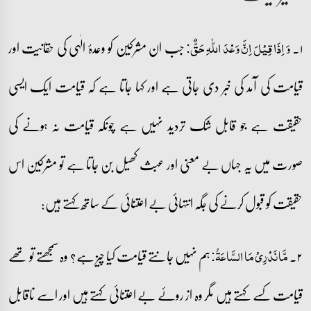
۱۔
جب ان مشرکین کو وعدۂ الٰہی کی حقانیت اور
وَ اِذَا قِیۡلَ اِنَّ وَعۡدَ اللّٰہِ حَقٌّ:
قیامت کی آمد کی خبر دی جاتی ہے اور کہا جاتا ہے کہ قیامت ایک ایسی
حقیقت ہے جو قابل شک تردید نہیں ہے چونکہ قیامت نہ ہونے کی
صورت میں یہ جہاں بے معنی اور عبث کھیل بن جاتا ہے تو مشرکین اس
حقیقت کو قبول کرنے کی جگہ انتہائی بے اعتنائی کے ساتھ کہتے ہیں:
۲۔
ہم نہیں جانتے قیامت کیا چیز ہے؟ وہ سمجھتے تو تھے
مَّا نَدۡرِیۡ مَا السَّاعَۃُ:
قیامت کسے کہتے ہیں مگر وہ از روئے بے اعتنائی کہتے ہیں اور اسے ناقابل