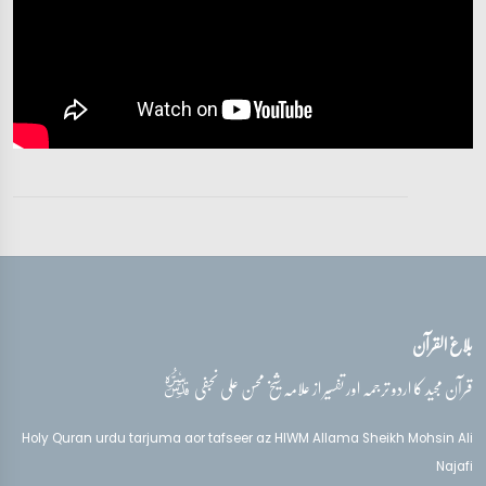
بلاغ القرآن
قدس‌سره
قرآن مجید کا اردو ترجمہ اور تفسیر از علامہ شیخ محسن علی نجفی
Holy Quran urdu tarjuma aor tafseer az HIWM Allama Sheikh Mohsin Ali
Najafi