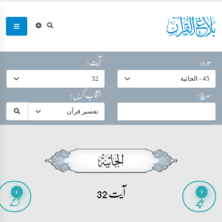
سورہ:
آیت:
سرچ:
انتخاب کریں:
آیت 32
پیچھے
آگے