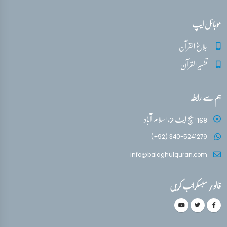
موبائل ایپ
بلاغ القرآن
تفسیر القرآن
ہم سے رابطہ
168 ایچ ایٹ 2، اسلام آباد
(+92) 340-5241279
info@balaghulquran.com
فالو / سبسکرائب کریں