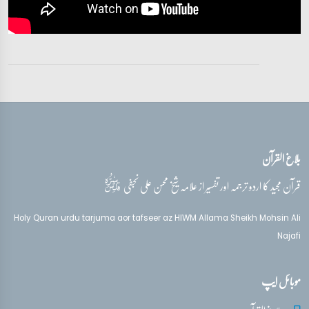
آیات 41 - 46
تفسیر قرآن سورہ ‎فصلت
آیات 46 - 49
تفسیر قرآن سورہ ‎فصلت
آیات 50 - 53
بلاغ القرآن
تفسیر قرآن سورہ ‎فصلت
آیات 53 - 54
قدس‌سره
قرآن مجید کا اردو ترجمہ اور تفسیر از علامہ شیخ محسن علی نجفی
Holy Quran urdu tarjuma aor tafseer az HIWM Allama Sheikh Mohsin Ali
Najafi
موبائل ایپ