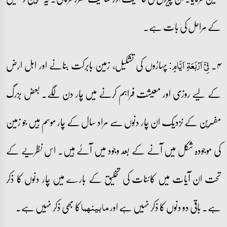
کے مراحل کی بات ہے۔
۴۔
پہاڑوں کی تشکیل، زمین بابرکت بنانے اور اہل ارض
فِیۡۤ اَرۡبَعَۃِ اَیَّامٍ:
کے لیے روزی اور معیشت فراہم کرنے میں چار دن لگے۔ بعض بزرگ
مفسرین کے نزدیک ان چار دنوں سے مراد سال کے چار موسم ہیں جو زمین
کی موجودہ شکل میں آنے کے بعد وجود میں آئے ہیں۔ اس نظریے کے
تحت ان آیات میں کائنات کی تخلیق کے بارے میں چار دنوں کا ذکر
ہے۔ باقی دو دنوں کا ذکر نہیں ہے اور
کا بھی ذکر نہیں ہے۔
ما بینہما