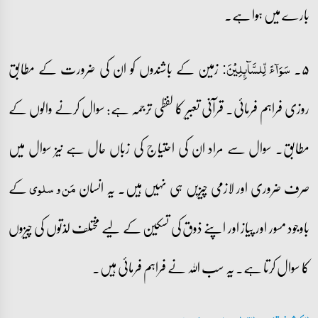
بارے میں ہوا ہے۔
۵۔
زمین کے باشندوں کو ان کی ضرورت کے مطابق
سَوَآءً لِّلسَّآئِلِیۡنَ:
روزی فراہم فرمائی۔ قرآنی تعبیر کا لفظی ترجمہ ہے: سوال کرنے والوں کے
مطابق۔ سوال سے مراد ان کی احتیاج کی زباں حال ہے نیز سوال میں
صرف ضروری اور لازمی چیزیں ہی نہیں ہیں۔ یہ انسان
کے
مَن و سلوی
باوجود مسور اور پیاز اور اپنے ذوق کی تسکین کے لیے مختلف لذتوں کی چیزوں
کا سوال کرتا ہے۔ یہ سب اللہ نے فراہم فرمائی ہیں۔