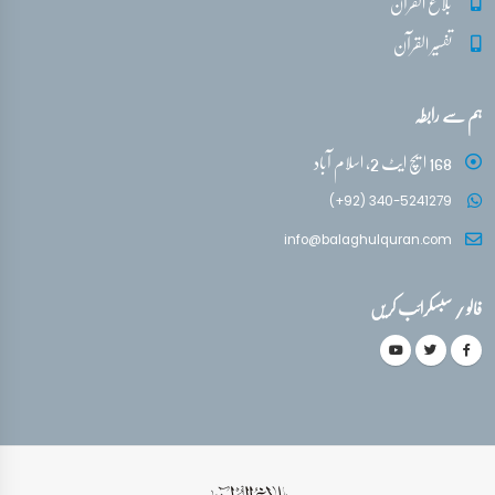
بلاغ القرآن
تفسیر القرآن
ہم سے رابطہ
168 ایچ ایٹ 2، اسلام آباد
(+92) 340-5241279
info@balaghulquran.com
فالو / سبسکرائب کریں