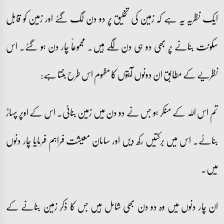
ایک نظریہ یہ ہے کہ زمین کی تخلیق پر دو دن لگ گئے اور زمین کو قابل
سکونت بنانے پر بھی دو ہی دن لگے ہیں۔ مجموعاً چار دن ہو گئے۔ اس
نظریے کے مطابق ان دونوں آیتوں کا مفہوم اس طرح بنتا ہے:
تم اس اللہ کے منکر ہو جس نے دو دن میں زمین بنائی۔ اس کے اوپر پہاڑ
بنائے۔ اس میں برکتیں رکھ دیں اور سامان معیشت فراہم فرمایا چار دنوں
میں۔
ان چار دنوں میں وہ دو دن بھی شامل ہیں جس کا ذکر زمین بنانے کے