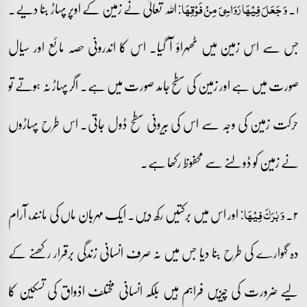
۱۔
اللہ تعالیٰ نے زمین کے اوپر پہاڑ بنا دیے۔
وَ جَعَلَ فِیۡہَا رَوَاسِیَ مِنۡ فَوۡقِہَا:
جس سے اس زمین میں ٹھہراؤ آ گیا۔ اس کا اندرونی حصہ مائع اور سیال
صورت میں ہے اور زمین کی سطح جامد صورت میں ہے۔ اگر پہاڑ نہ ہوتے تو
حرکت زمین کی وجہ سے اس کی بیرونی سطح ڈول جاتی۔ اس طرح پہاڑوں
نے زمین کو ڈولنے سے محفوظ رکھا ہے۔
۲۔
اور اس میں برکتیں رکھ دیں۔ ایک مہربان ماں کی مانند، آرام
وَ بٰرَکَ فِیۡہَا:
دہ گہوارے کی طرح بنا دیا جس میں نہ صرف انسانی زندگی برقرار رکھنے کے
لیے ضرورت کی چیزیں فراہم ہیں بلکہ انسانی مختلف اذواق کی تسکین کا