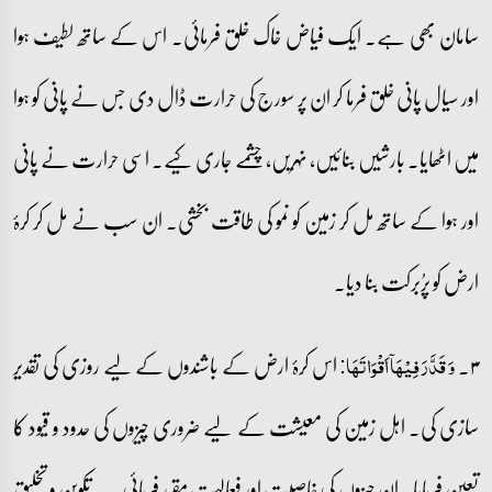
سامان بھی ہے۔ ایک فیاض خاک خلق فرمائی۔ اس کے ساتھ لطیف ہوا
اور سیال پانی خلق فرما کر ان پر سورج کی حرارت ڈال دی جس نے پانی کو ہوا
میں اٹھایا۔ بارشیں بنائیں، نہریں، چشمے جاری کیے۔ اسی حرارت نے پانی
اور ہوا کے ساتھ مل کر زمین کو نمو کی طاقت بخشی۔ ان سب نے مل کر کرۂ
ارض کو پرُبرکت بنا دیا۔
۳۔
اس کرۂ ارض کے باشندوں کے لیے روزی کی تقدیر
وَ قَدَّرَ فِیۡہَاۤ اَقۡوَاتَہَا:
سازی کی۔ اہل زمین کی معیشت کے لیے ضروری چیزوں کی حدود و قیود کا
تعین فرمایا۔ ان چیزوں کی خاصیت اور فعالیت مقرر فرمائی۔ یہ تکوین و تخلیق