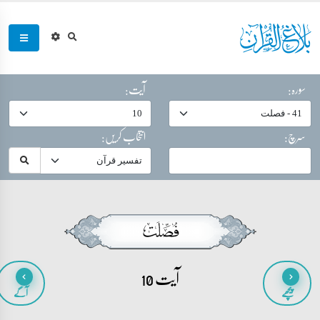
سورہ:
آیت:
سرچ:
انتخاب کریں:
آیت 10
پیچھے
آگے