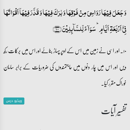
وَ جَعَلَ فِیۡہَا رَوَاسِیَ مِنۡ فَوۡقِہَا وَ بٰرَکَ فِیۡہَا وَ قَدَّرَ فِیۡہَاۤ اَقۡوَاتَہَا
فِیۡۤ اَرۡبَعَۃِ اَیَّامٍ ؕ سَوَآءً لِّلسَّآئِلِیۡنَ﴿۱۰﴾
۱۰۔ اور اسی نے زمین میں اس کے اوپر پہاڑ بنائے اور اس میں برکات رکھ
دیں اور اس میں چار دنوں میں حاجتمندوں کی ضروریات کے برابر سامان
خوراک مقرر کیا۔
ویڈیو درس
تفسیر آیات