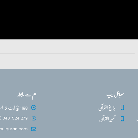
موبائل ایپ
ہم سے رابطہ
بلاغ القرآن
168 ایچ ایٹ 2، اسلام آباد
تفسیر القرآن
) 340-5241279
hulquran.com