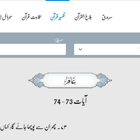
سرورق
بلاغ القرآن
تفسیر قرآن
تلاوت قرآن
موبائل 
سرچ:
آیات 73 - 74
۷۳۔ پھر ان سے پوچھا جائے گا: کہاں ہیں وہ جنہیں تم شریک ٹھہراتے تھے،