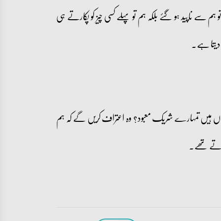
ہ تو ہم سے ناپید ہو گئے بلکہ ہم تو پہلے کسی چیز کو پکارتے ہی
ر دیتا ہے۔
ہاں ہیں تمہارے شریک معبود؟ وہ اعتراف کریں گے کہ ہم
 کرتے تھے۔