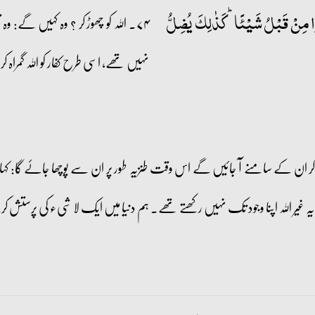
عُوۡا مِنۡ قَبۡلُ شَیۡئًا ؕ کَذٰلِکَ یُضِلُّ
۷۴۔ اللہ کو چھوڑ کر ؟ وہ کہیں گے: و
نہیں تھے، اسی طرح کفار کو اللہ گمراہ ک
کر ان کے سامنے آ جائیں گے اس وقت طنزیہ طور پر ان سے پوچھا جائے گا: ک
ا یہ غیر اللہ اپنا وجود تک نہیں رکھتے تھے۔ ہم دنیا میں ایک لا شیء کی پرستش