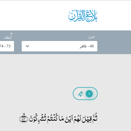
سورہ:
آیت:
پیچھے
ثُمَّ قِیۡلَ لَہُمۡ اَیۡنَ مَا کُنۡتُمۡ تُشۡرِکُوۡنَ ﴿ۙ۷۳﴾