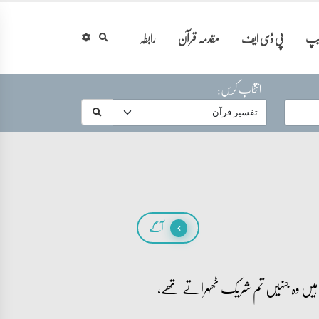
ایپ
پی ڈی ایف
مقدمہ قرآن
رابطہ
انتخاب کریں:
آگے