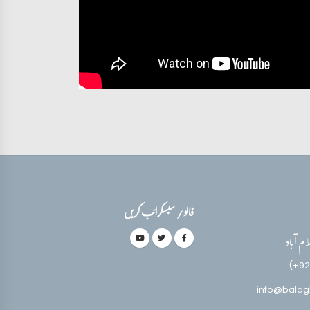
فالو / سبسکرائب کریں
(+92
info@balag