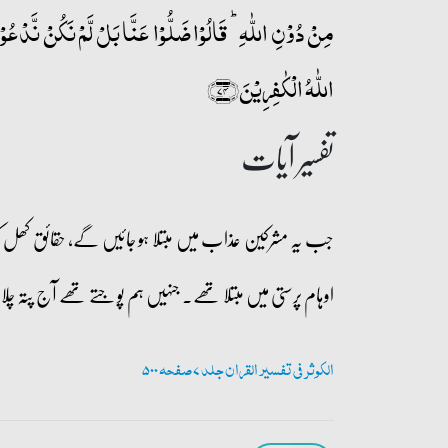
مِنۡ دُوۡنِ اللّٰہِ ؕ قَالُوۡا ضَلُّوۡا عَنَّا بَلۡ لَّمۡ نَکُنۡ نَّدۡ
اللّٰہُ الۡکٰفِرِیۡنَ﴿۷۴﴾
تفسیر آیات
جب یہ مشرکین عذاب میں مبتلا ہو جائیں گے، حقائق کھل 
اوہام پرستی میں مبتلا تھے۔ جنہیں ہم پوجتے تھے آج پتہ چل
الکوثر فی تفسیر القران جلد 7 صفحہ 500