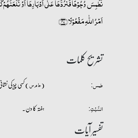
نَّطۡمِسَ وُجُوۡہًا فَنَرُدَّہَا عَلٰۤی اَدۡبَارِہَاۤ اَوۡ نَلۡعَنَہُمۡ 
اَمۡرُ اللّٰہِ مَفۡعُوۡلًا﴿۴۷﴾
تشریح کلمات
(
) کسی چیز کی نشان
ط م س
طمس:
ہفتہ کا دن۔
السَّبۡتِ:
تفسیر آیات