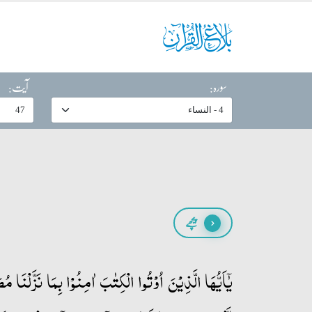
سورہ:
آیت:
پیچھے
یٰۤاَیُّہَا الَّذِیۡنَ اُوۡتُوا الۡکِتٰبَ اٰمِنُوۡا بِمَا نَزَّلۡنَا م