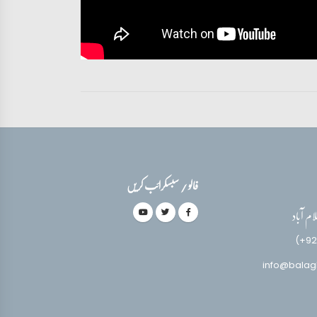
فالو / سبسکرائب کریں
(+92
info@balag