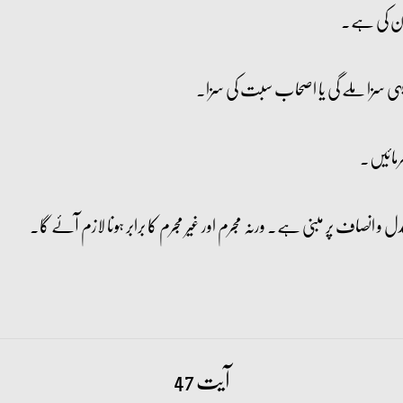
دن کی ہے۔
تو یہی سزا ملے گی یا اصحاب سبت کی سزا۔
عدل و انصاف پر مبنی ہے۔ ورنہ مجرم اور غیر مجرم کا برابر ہونا لازم آئے گا۔
آیت 47