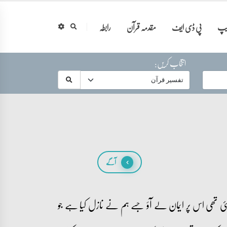
ایپ
پی ڈی ایف
مقدمہ قرآن
رابطہ
انتخاب کریں:
آگے
ئی تھی اس پر ایمان لے آؤ جسے ہم نے نازل کیا ہے جو