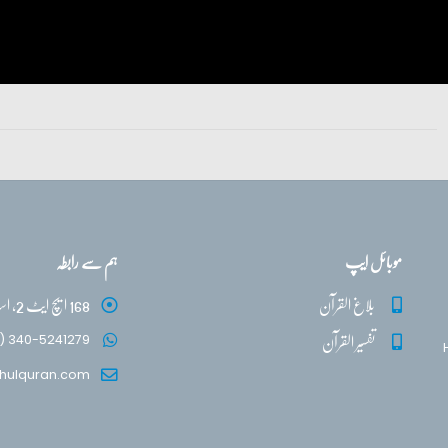
موبائل ایپ
ہم سے رابطہ
بلاغ القرآن
168 ایچ ایٹ 2، اسلام آباد
تفسیر القرآن
) 340-5241279
hulquran.com