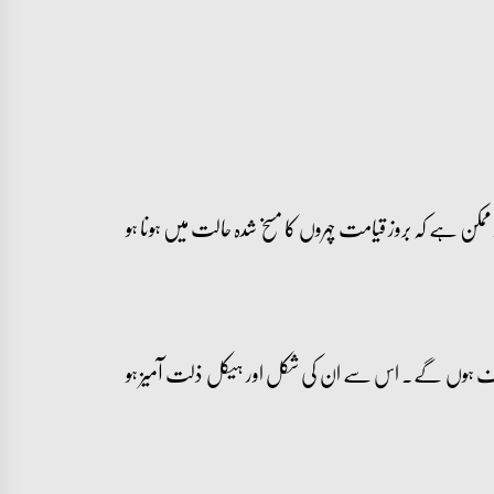
مکن ہے کہ بروز قیامت چہروں کا مسخ شدہ حالت میں ہونا ہو
رف ہوں گے۔ اس سے ان کی شکل اور ہیکل ذلت آمیز ہو