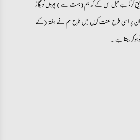
یق کرتا ہے قبل اس کے کہ ہم (بہت سے) چہروں کو بگاڑ
 ہم ان پر اسی طرح لعنت کریں جس طرح ہم نے ہفتہ (کے
 ہو کر رہتا ہے ۔