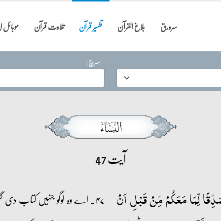
سرورق
بلاغ القرآن
تفسیر قرآن
تلاوت قرآن
موبائل 
سرچ:
آیت 47
ُصَدِّقًا لِّمَا مَعَکُمۡ مِّنۡ قَبۡلِ اَنۡ
۴۷۔ اے وہ لوگو جنہیں کتاب دی گ