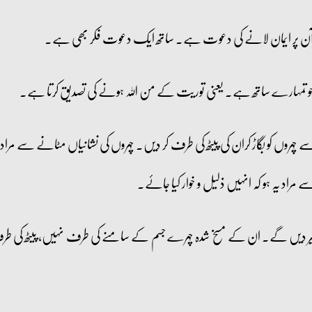
رآن پر ایمان لانے کی دعوت ہے۔ ساتھ ایک دعوت فکر بھی ہے۔
 جو تمہارے ساتھ ہے۔ یعنی توریت کے من اللہ ہونے کی تصدیق کرتا ہے۔
روں کو بگاڑ کران کی پیٹھ کی طرف کر دیں۔ چہروں کی نشانیاں مٹانے سے مراد م
مراد یہ ہو کہ انہیں ذلیل و خوار کیا جائے۔
یر دیں گے۔ ان کے مسخ شدہ چہرے جسم کے سامنے کی طرف نہیں، پیٹھ کی ط