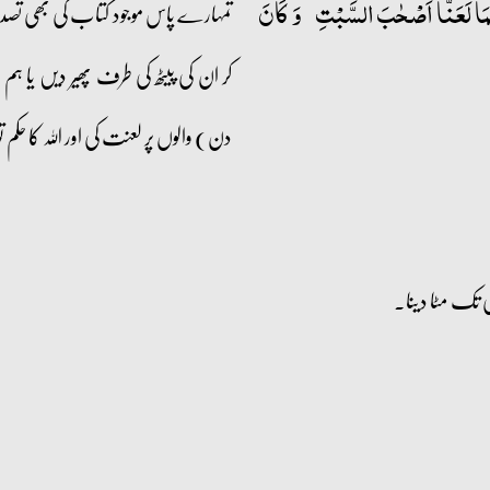
کَمَا لَعَنَّاۤ اَصۡحٰبَ السَّبۡتِ ؕ وَ کَانَ
تمہارے پاس موجود کتاب کی بھی تصد
کر ان کی پیٹھ کی طرف پھیر دیں یا
دن) والوں پر لعنت کی اور اللہ کا حکم تو
ی تک مٹا دینا۔