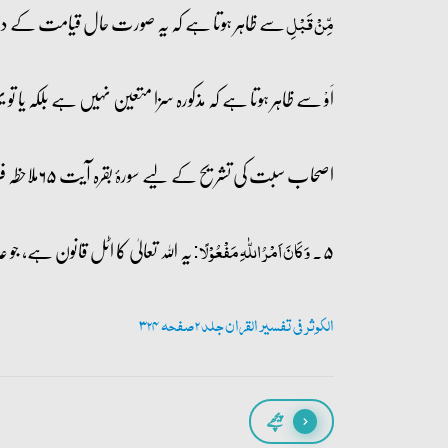
سے ظاہر ہوتا ہے کہ یہ صورت حال قیامت کے 
مِّنۡ قَبۡلِ
اَوْ سے ظاہر ہوتا ہے کہ مذکورہ سزا متعین نہیں ہے بلکہ یا 
اصحاب سبت کی تشریح کے لیے سورۂ بقرہ آیت ۶۵ملاحظہ فرمائیں۔
۵۔
یہ اللہ تعالیٰ کا اٹل قانون ہے، جو 
وَ کَانَ اَمۡرُ اللّٰہِ مَفۡعُوۡلًا:
الکوثر فی تفسیر القران جلد 2 صفحہ 324
پیچھے