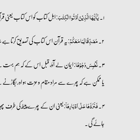
۱۔
اہل کتاب کو اس کتاب یعنی ق
یٰۤاَیُّہَا الَّذِیۡنَ اُوۡتُوا الۡکِتٰبَ:
۲۔
یہ قرآن اس کتاب کی تصدیق کرتا ہے
مُصَدِّقًا لِّمَا مَعَکُمۡ:
۳۔
ایمان لے آؤ، قبل اس کے کہ ہم بہت سے چہ
نَّطۡمِسَ وُجُوۡہًا:
یا ممکن ہے کہ چہرے سے مراد مقام و عزت ہو اور بگاڑنے سے 
۴۔
یعنی ان کے چہرے پیٹھ کی طرف پھ
فَنَرُدَّہَا عَلٰۤی اَدۡبَارِہَاۤ:
جائے گی۔