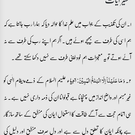
۱۔ ان کی تکذیب کے جواب میں علم خدا کا حوالہ دیا کہ ہمارا رب جانتا ہے کہ
ہم اسی کی طرف سے بھیجے ہوئے ہیں۔ اگر ہم اپنے رب کی طرف سے نہ
آئے ہوتے تو یہ معجزات ہم خود اپنی طرف سے نہیں دکھا سکتے تھے۔
۲۔
انبیاء علیہم السلام کے ذمے پیغام الٰہی کو
وَ مَا عَلَیۡنَاۤ اِلَّا الۡبَلٰغُ الۡمُبِیۡنُ:
غیر مبہم اور واضح انداز میں پہنچانا ہے قبولوانا ان کی ذمہ داری نہیں ہے۔ نہ
ہی اتمام حجت سے آگے طاقت کا استعمال ایمان کی منطق کے ساتھ سازگار
ہے چونکہ ایمان کا تعلق دل سے ہے اور دل صرف منطق اور دلیل کی