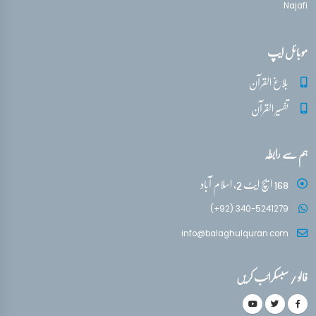
Najafi
موبائل ایپ
بلاغ القرآن
تفسیر القرآن
ہم سے رابطہ
168 ایچ ایٹ 2، اسلام آباد
(+92) 340-5241279
info@balaghulquran.com
فالو / سبسکرائب کریں