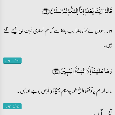
قَالُوۡا رَبُّنَا یَعۡلَمُ اِنَّاۤ اِلَیۡکُمۡ لَمُرۡسَلُوۡنَ﴿۱۶﴾
۱۶۔ رسولوں نے کہا: ہمارا رب جانتا ہے کہ ہم تمہاری طرف ہی بھیجے گئے
ہیں۔
ویڈیو درس
وَ مَا عَلَیۡنَاۤ اِلَّا الۡبَلٰغُ الۡمُبِیۡنُ﴿۱۷﴾
۱۷۔ اور ہم پر تو فقط واضح طور پر پیغام پہنچانا (فرض) ہے اور بس۔
ویڈیو درس
تفسیر آیات