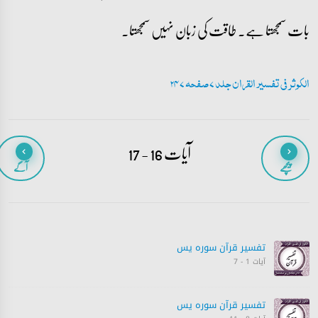
بات سمجھتا ہے۔ طاقت کی زبان نہیں سمجھتا۔
الکوثر فی تفسیر القران جلد 7 صفحہ 247
آیات 16 - 17
پیچھے
آگے
تفسیر قرآن سورہ ‎يس‎
آیات 1 - 7
تفسیر قرآن سورہ ‎يس‎