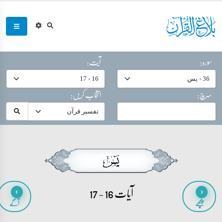
سورہ:
آیت:
سرچ:
انتخاب کریں:
آیات 16 - 17
پیچھے
آگے