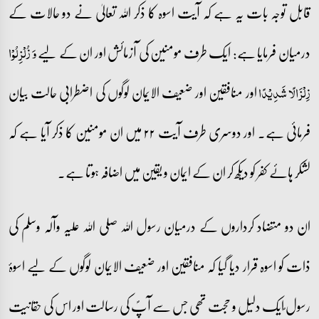
قابل توجہ بات یہ ہے کہ آیت اسوہ کا ذکر اللہ تعالیٰ نے دو حالات کے
درمیان فرمایا ہے: ایک طرف مومنین کی آزمائش اور ان کے لیے
وَ زُلۡزِلُوۡا
اور منافقین اور ضعیف الایمان لوگوں کی اضطرابی حالت بیان
زِلۡزَالًا شَدِیۡدًا
فرمائی ہے۔ اور دوسری طرف آیت ۲۲ میں ان مومنین کا ذکر آیا ہے کہ
لشکر ہائے کفر کو دیکھ کر ان کے ایمان و یقین میں اضافہ ہوتا ہے۔
ان دو متضاد کرداروں کے درمیان رسول اللہ صلی اللہ علیہ وآلہ وسلم کی
ذات کو اسوہ قرار دیا گیا کہ منافقین اور ضعیف الایمان لوگوں کے لیے اسوۂ
رسول ؐایک دلیل و حجت تھی جس سے آپؐ کی رسالت اور اس کی حقانیت