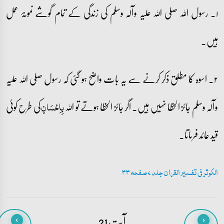
۱۔ رسول اللہ صلی اللہ علیہ وآلہ وسلم کی زندگی کے تمام گوشے نمونۂ عمل
ہیں۔
۲۔ اسوہ کا مطلق ذکر کرنے سے یہ بات واضح ہو گئی کہ رسول صلی اللہ علیہ
وآلہ وسلم جائز الخطا نہیں ہیں۔ اگر جائز الخطا ہوتے تو اللہ
کی طرح کوئی
بِاِحۡسَانٍ
قید عائد فرماتا۔
الکوثر فی تفسیر القران جلد 7 صفحہ 33
آیت 21