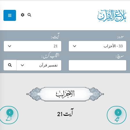
سورہ:
آیت:
سرچ:
انتخاب کریں:
آیت 21
پیچھے
آگے