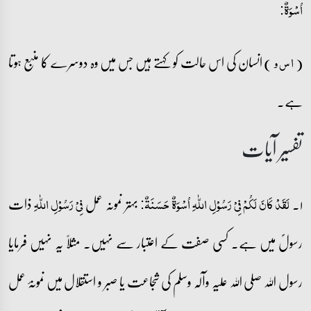
اُسۡوَۃٌ:
(
) انسان کی اس حالت کو کہتے ہیں جس میں وہ دوسرے کا منبع ہوتا
ا س و
ہے۔
تفسیر آیات
۱۔
بہتر نمونہ عمل
ذات
لَقَدۡ کَانَ لَکُمۡ فِیۡ رَسُوۡلِ اللّٰہِ اُسۡوَۃٌ حَسَنَۃٌ:
فِیۡ رَسُوۡلِ اللّٰہِ
رسولؐ میں ہے۔ کسی صفت کے اعتبار سے نہیں۔ مثلاً یہ نہیں فرمایا
رسول اللہ صلی اللہ علیہ وآلہ وسلم کی شجاعت یا صبر و استقلال میں نمونۂ عمل