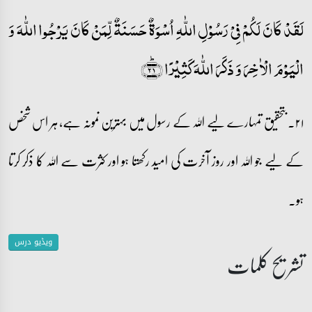
لَقَدۡ کَانَ لَکُمۡ فِیۡ رَسُوۡلِ اللّٰہِ اُسۡوَۃٌ حَسَنَۃٌ لِّمَنۡ کَانَ یَرۡجُوا اللّٰہَ وَ
الۡیَوۡمَ الۡاٰخِرَ وَ ذَکَرَ اللّٰہَ کَثِیۡرًا ﴿ؕ۲۱﴾
۲۱۔ بتحقیق تمہارے لیے اللہ کے رسول میں بہترین نمونہ ہے، ہر اس شخص
کے لیے جو اللہ اور روز آخرت کی امید رکھتا ہو اور کثرت سے اللہ کا ذکر کرتا
ہو۔
ویڈیو درس
تشریح کلمات