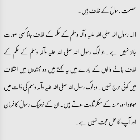
عصمت رسولؐ کے خلاف ہیں۔
ii۔ رسول اللہ صلی اللہ علیہ وآلہ وسلم کے حکم کے خلاف جانا کسی صورت
جائز نہیں ہے۔ جو لوگ رسول اللہ صلی اللہ علیہ وآلہ وسلم کے حکم کے
خلاف جانے والوں کے بارے میں یہ کہتے ہیں دو مجتہدوں میں اختلاف
میں کوئی حرج نہیں۔ وہ لوگ رسول اللہ صلی اللہ علیہ وآلہ وسلم کی ذات میں
موجود اسوہ حسنہ کے منکر ثابت ہوتے ہیں۔ ان کے نزدیک رسولؐ کا فرمان
اور آپ ؐ کا عمل حجت نہیں ہے۔