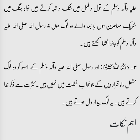
علیہ وآلہ وسلم کے قول و فعل میں شک و شبہ کرتے ہیں خواہ جنگ میں
شریک معاصرین ہوں یا بعد والے وہ لوگ ہوں جو رسول اللہ صلی اللہ علیہ
وآلہ وسلم کو جائز الخطا سمجھتے ہیں۔
۳۔
اور رسول صلی اللہ علیہ وآلہ وسلم کے اسوہ کو وہ لوگ
وَ ذَکَرَ اللّٰہَ کَثِیۡرًا:
مشعل راہ قرار دیں گے جو خواب غفلت میں نہیں ہیں۔ کثرت سے ذکر خدا
کرتے ہیں۔ یہ لوگ بیدار دل ہوتے ہیں۔
اہم نکات