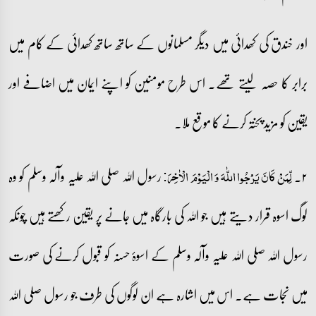
اور خندق کی کھدائی میں دیگر مسلمانوں کے ساتھ ساتھ کھدائی کے کام میں
برابر کا حصہ لیتے تھے۔ اس طرح مومنین کو اپنے ایمان میں اضافے اور
یقین کو مزید پختہ کرنے کا موقع ملا۔
۲۔
رسول اللہ صلی اللہ علیہ وآلہ وسلم کو وہ
لِّمَنۡ کَانَ یَرۡجُوا اللّٰہَ وَ الۡیَوۡمَ الۡاٰخِرَ:
لوگ اسوہ قرار دیتے ہیں جو اللہ کی بارگاہ میں جانے پر یقین رکھتے ہیں چونکہ
رسول اللہ صلی اللہ علیہ وآلہ وسلم کے اسوۂ حسنہ کو قبول کرنے کی صورت
میں نجات ہے۔ اس میں اشارہ ہے ان لوگوں کی طرف جو رسول صلی اللہ