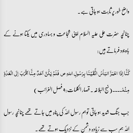
واضح طور پر ثابت ہو جاتی ہے۔
چنانچہ حضرت علی علیہ السلام اپنی شجاعت و بہادری میں یکتا ہونے کے
باوجود فرماتے ہیں:
کُنَّا اِذَا احْمَرَّ البَأسُ اتَّقَیْنَا بِرَسُولِ اللہِ ص فَلَمْ یَکُنْ اَحَدٌ مِنَّا اَقْرَبَ اِلَی الْعَدُوِّ
(نہج البلاغہ۔ قصار الکلمات:۹ فصل الغرائب)
مِنْہُ۔۔۔۔
جب جنگ شدید ہو جاتی توہم رسول اللہؐ کی پناہ میں جاتے تھے چنانچہ رسول
اللہؐ ہم سب سے زیادہ دشمن کے نزدیک ہوتے تھے۔