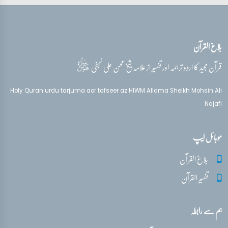
تفسیر قرآن سورہ ‎الفرقان
آیات 63 - 67
بلاغ القرآن
تفسیر قرآن سورہ ‎الفرقان
آیات 67 - 69
قدس‌سره
قرآن مجید کا اردو ترجمہ اور تفسیر از علامہ شیخ محسن علی نجفی
تفسیر قرآن سورہ ‎الفرقان
Holy Quran urdu tarjuma aor tafseer az HIWM Allama Sheikh Mohsin Ali
آیات 68 - 73
Najafi
تفسیر قرآن سورہ ‎الفرقان
موبائل ایپ
آیات 74 - 77
بلاغ القرآن
تفسیر القرآن
ہم سے رابطہ