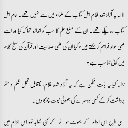
iii۔ یہ آزاد شدہ غلام اہل کتاب کے علماء میں سے نہیں تھے۔ عام اہل
کتاب رہ چکے تھے۔ ان کے مبلغ علم کا سب کو اندازہ تھا کہ کیا وہ ایسے
علمی مواد فراہم کر سکتے ہیں؟ کیا ان کی علمی صلاحیت اور قرآن کی سطح کلام
میں کوئی تناسب ہے؟
iv۔ کیا یہ بات ممکن ہے کہ یہ آزاد شدہ غلام، ناقابل تحمل ظلم و ستم
برداشت کر کے کسی دوسرے کی جھوٹی نبوت چمکا دیں۔
اسی طرح اس الزام کے جھوٹ ہونے کے کئی شواہد خود اس الزام میں