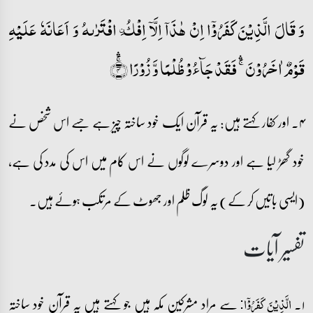
وَ قَالَ الَّذِیۡنَ کَفَرُوۡۤا اِنۡ ہٰذَاۤ اِلَّاۤ اِفۡکُ ۨ افۡتَرٰىہُ وَ اَعَانَہٗ عَلَیۡہِ
قَوۡمٌ اٰخَرُوۡنَ ۚۛ فَقَدۡ جَآءُوۡ ظُلۡمًا وَّ زُوۡرًا ۚ﴿ۛ۴﴾
۴۔ اور کفار کہتے ہیں: یہ قرآن ایک خود ساختہ چیز ہے جسے اس شخص نے
خود گھڑ لیا ہے اور دوسرے لوگوں نے اس کام میں اس کی مدد کی ہے،
(ایسی باتیں کر کے) یہ لوگ ظلم اور جھوٹ کے مرتکب ہوئے ہیں۔
تفسیر آیات
۱۔
سے مراد مشرکین مکہ ہیں جو کہتے ہیں یہ قرآن خود ساختہ
الَّذِیۡنَ کَفَرُوۡۤا: