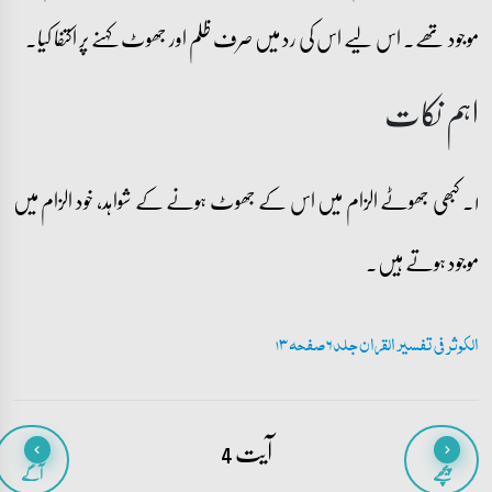
موجود تھے۔ اس لیے اس کی رد میں صرف ظلم اور جھوٹ کہنے پر اکتفا کیا۔
اہم نکات
۱۔ کبھی جھوٹے الزام میں اس کے جھوٹ ہونے کے شواہد، خود الزام میں
موجود ہوتے ہیں۔
الکوثر فی تفسیر القران جلد 6 صفحہ 13
آیت 4
پیچھے
آگے