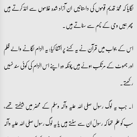
لگایا کہ محمدؐ قدیم قوموں کی داستانیں ان آزاد شدہ غلاموں سے اخذ کرتے ہیں
پھر ہمیں وحی کے نام سے سناتے ہیں۔
اس کے جواب میں قرآن نے یہ کہنے پر اکتفا کیا: یہ الزام لگانے والے ظلم
اور جھوٹ کے مرتکب ہوئے ہیں چونکہ وہ اپنے اس الزام کی کوئی سند نہیں
رکھتے۔
i۔ جب یہ لوگ رسول صلی اللہ علیہ وآلہ وسلم کے محضر میں بیٹھتے تھے،
سب کو علم تھا کہ رسولؐ ان سے سنتے ہیں یا یہ لوگ رسول صلی اللہ علیہ وآلہ