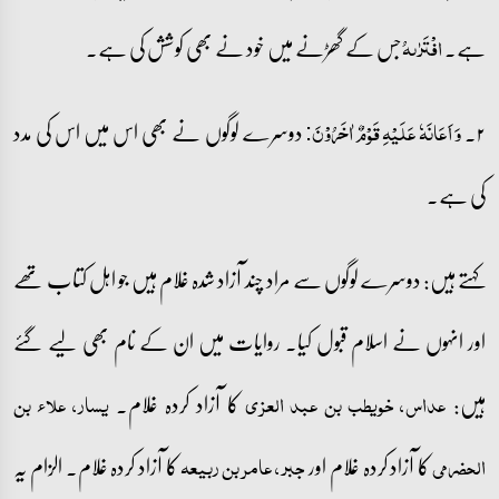
ہے۔
جس کے گھڑنے میں خود نے بھی کوشش کی ہے۔
افۡتَرٰىہُ
۲۔
دوسرے لوگوں نے بھی اس میں اس کی مدد
وَ اَعَانَہٗ عَلَیۡہِ قَوۡمٌ اٰخَرُوۡنَ:
کی ہے۔
کہتے ہیں: دوسرے لوگوں سے مراد چند آزاد شدہ غلام ہیں جو اہل کتاب تھے
اور انہوں نے اسلام قبول کیا۔ روایات میں ان کے نام بھی لیے گئے
ہیں:
کا آزاد کردہ غلام۔
عداس، خویطب بن عبد العزی
یسار، علاء بن
کا آزاد کردہ غلام اور
کا آزاد کردہ غلام۔ الزام یہ
الحضرمی
جبر، عامر بن ربیعہ