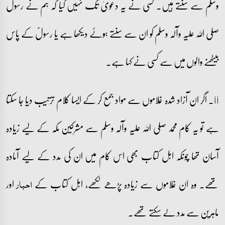
وسلم سے سنتے ہیں۔ کسی نے یہ دعویٰ تک نہیں کیا کہ ہم نے رسول
صلی اللہ علیہ وآلہ وسلم کو ان سے سنتے ہوئے دیکھا ہے یا رسولؐ کے پاس
بیٹھنے والوں میں سے کسی نے کہا ہے۔
ii۔ اگر ان آزاد شدہ غلاموں سے مواد جمع کر کے ایسا کلام ترتیب دیا جا سکتا
ہے تو یہ کام محمد صلی اللہ علیہ وآلہ وسلم سے مشرکین مکہ کے لیے زیادہ
آسان تھا چونکہ اہل کتاب بھی اس کام میں ان کی مدد کے لیے آمادہ
تھے۔ وہ ان غلاموں سے زیادہ پڑھے لکھے، اہل کتاب کے
اور
احبار
ماہرین سے مدد لے سکتے تھے۔