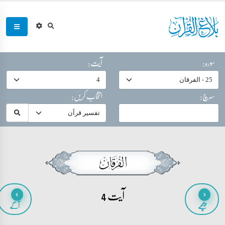
سورہ:
آیت:
سرچ:
انتخاب کریں:
آیت 4
پیچھے
آگے