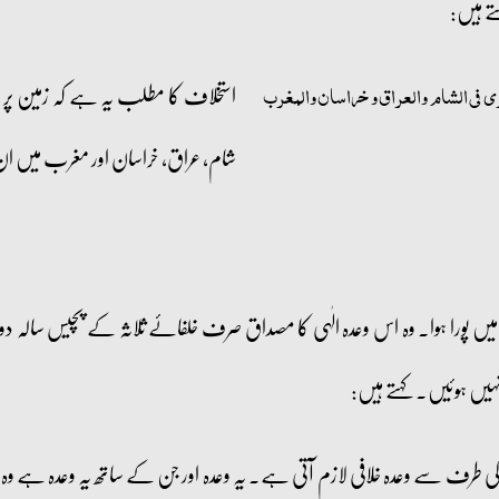
تے ہیں:
استخلاف کا مطلب یہ ہے کہ زمین پر ان
 فی الشام والعراق و خراسان والمغرب
شام، عراق، خراسان اور مغرب میں ان 
میں پورا ہوا۔ وہ اس وعدہ الٰہی کا مصداق صرف خلفائے ثلاثہ کے پچیس سالہ دو
ہیں ہوئیں۔ کہتے ہیں:
الیٰ کی طرف سے وعدہ خلافی لازم آتی ہے۔ یہ وعدہ اور جن کے ساتھ یہ وعدہ ہے 