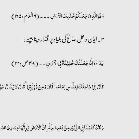
۔۔۔ (۶ انعام:۱۶۵)
وَ ہُوَ الَّذِیۡ جَعَلَکُمۡ خَلٰٓئِفَ الۡاَرۡضِ
۳۔ ایمان و عمل صالح کی بنیاد پر اقتدار دیناجیسے:
۔۔ (۳۸ ص:۲۶)
یٰدَاوٗدُ اِنَّا جَعَلۡنٰکَ خَلِیۡفَۃً فِی الۡاَرۡضِ
قَالَ اِنِّیۡ جَاعِلُکَ لِلنَّاسِ اِمَامًا ؕ قَالَ وَ مِنۡ ذُرِّیَّتِیۡ ؕ قَالَ لَا یَنَالُ عَ
وَ لَقَدۡ کَتَبۡنَا فِی الزَّبُوۡرِ مِنۡۢ بَعۡدِ الذِّکۡرِ اَنَّ الۡاَرۡضَ یَرِثُہَا عِبَادِیَ الصّ