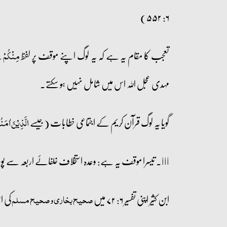
۶: ۵۵۲)
تعجب کا مقام یہ ہے کہ یہ لوگ اپنے موقف پر لفظ
س
مِنۡکُمۡ
مہدی عجل اللہ اس میں شامل نہیں ہو سکتے۔
گویا یہ لوگ قرآن کریم کے اجتماعی خطابات (جیسے
الَّذِیۡنَ اٰمَنُ
iii۔ تیسرا موقف یہ ہے: وعدہ استخلاف خلفائے اربعہ سے پورا ہوا تاہم ان میں منحصر نہیں بلکہ بارہ خلفاء بھی اس کے مصداق میں شامل ہیں۔
ابن کثیر اپنی تفسیر ۶: ۷۲ میں
کی ا
صحیح بخاری و صحیح مسلم