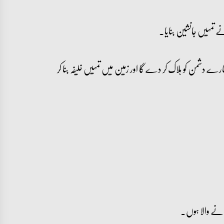
 تمہیں جانشین بنایا۔
ے دشمن کو ہلاک کر دے گا اور زمین میں تمہیں خلیفہ بنا کر
انے والا ہوں۔