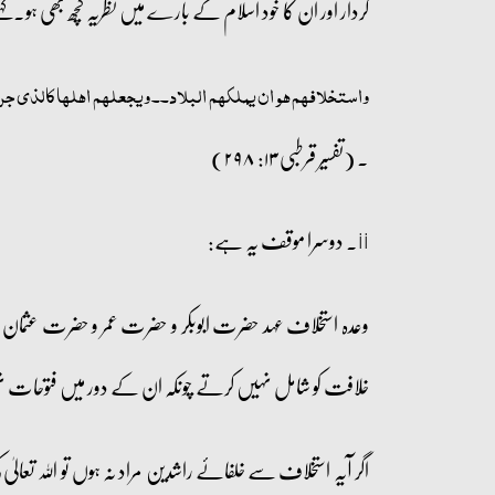
کردار اور ان کا خود اسلام کے بارے میں نظریہ کچھ بھی ہو۔کہ
واستخلافہم ھو ان یملکہم البلاد۔۔ ویجعلہم اھلہا کالذی جری
۔ (تفسیر قرطبی ۱۳: ۲۹۸)
ii۔ دوسرا موقف یہ ہے:
وعدہ استخلاف عہد حضرت ابوبکر و حضرت عمر و حضرت عثمان 
خلافت کو شامل نہیں کرتے چونکہ ان کے دور میں فتوحات ن
اگر آیہ استخلاف سے خلفائے راشدین مراد نہ ہوں تو اللہ تع