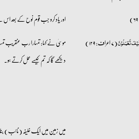
اور یاد کرو جب قوم نوح کے بعد اس نے
(۷ اعراف: ۱۲۹)
موسیٰ نے کہا: تمہارا رب عنقریب تمہار
کَیۡفَ تَعۡمَلُوۡنَ
دیکھے گا کہ تم کیسے عمل کرتے ہو۔
میں زمین میں ایک خلیفہ (نائب) بن