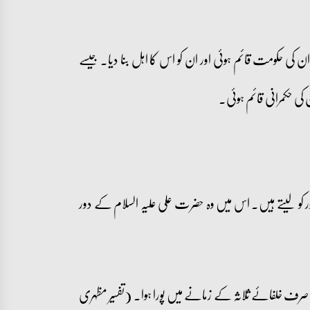
 کی حکومت قائم ہوئی اور ان کو اس کا اہل بنا دیا۔ جیسے
کی حکمرانی قائم ہوئی۔
ر کو لیتے ہیں۔ اس میں وہ حضرت علی علیہ السلام کے دور
وہ صرف خلفائے ثلاثہ کے زمانے میں پورا ہوا۔ (تفسیر مظہری