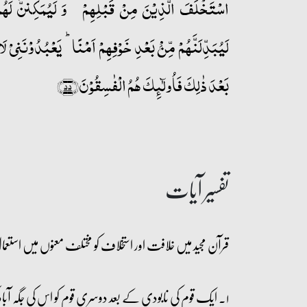
اسۡتَخۡلَفَ الَّذِیۡنَ مِنۡ قَبۡلِہِمۡ ۪ وَ لَیُمَکِّنَنَّ لَہُم
لَیُبَدِّلَنَّہُمۡ مِّنۡۢ بَعۡدِ خَوۡفِہِمۡ اَمۡنًا ؕ یَعۡبُدُوۡنَنِیۡ ل
بَعۡدَ ذٰلِکَ فَاُولٰٓئِکَ ہُمُ الۡفٰسِقُوۡنَ﴿۵۵﴾
تفسیر آیات
قرآن مجید میں خلافت اور استخلاف کو مختلف معنوں میں استعما
۱۔ ایک قوم کی نابودی کے بعد دوسری قوم کو اس کی جگہ آباد کرنا۔ چنانچہ قوم عاد کے بارے میں فرمایا: