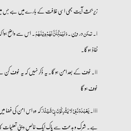
زیر بحث آیت بھی اسی خلافت کے بارے میں ہے جس میں ای
i۔
در دین۔
۔ اس سے واضح ہوا کہ 
تمکن
وَ لَیُمَکِّنَنَّ لَہُمۡ دِیۡنَہُمُ
نفاذ ہو گا۔
ii۔ خوف کے بعد امن ہو گا۔ یہ ذکر نہیں کہ یہ خوف کن س
خوف ہو گا
iii۔
کہ وہ اس امن کی فضا میں
یَعۡبُدُوۡنَنِیۡ لَا یُشۡرِکُوۡنَ بِیۡ شَیۡئًا:
ہے۔ شرک و بدعت سے پاک ایک خالص دینی تعلیمات کا ر