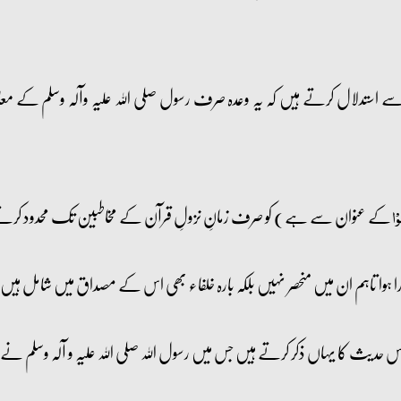
ے استدلال کرتے ہیں کہ یہ وعدہ صرف رسول صلی اللہ علیہ وآلہ وسلم کے معا
کے عنوان سے ہے) کو صرف زمانِ نزولِ قرآن کے مخاطبین تک محدود کر
وۡا
س حدیث کا یہاں ذکر کرتے ہیں جس میں رسول اللہ صلی اللہ علیہ و آلہ وسلم نے فر