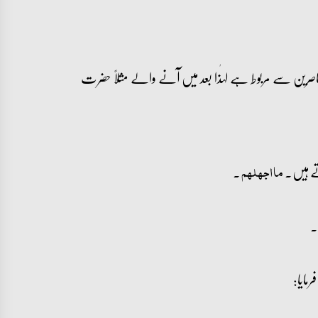
صرین سے مربوط ہے لہٰذا بعد میں آنے والے مثلاً حضرت
تے ہیں۔
۔
ما اجھلہم
مایا: