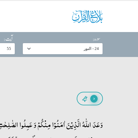
سورہ:
آیت:
پیچھے
وَعَدَ اللّٰہُ الَّذِیۡنَ اٰمَنُوۡا مِنۡکُمۡ وَ عَمِلُوا الصّٰلِحٰتِ