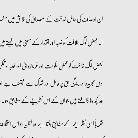
ان اوصاف کی حامل خلافت کے مصداق کی تلاش میں مفسری
i۔ بعض لوگ خلافت کو غلبہ اور اقتدار کے معنی میں لیتے ہیں۔ ان کے نزدیک اقتدار اور طاقت پر آنا ہی صلاح و ایمان کا معیار ہے۔ مولانا مودودی اس جگہ لکھتے ہیں:
بعض لوگ خلافت کو محض حکومت اور فرمانروائی اور غلبہ و تمک
دین کا پیرو اور بندگی حق پر عامل اور شرک سے مجتنب ہے اور
وہ کچھ بنا ڈالتے ہیں جو ان کے اس نظریے کے مطابق ہو۔ یہ ق
تقریباً اسی نظریے کے مطابق بنتا ہے وہ نظریہ جو اس استخ