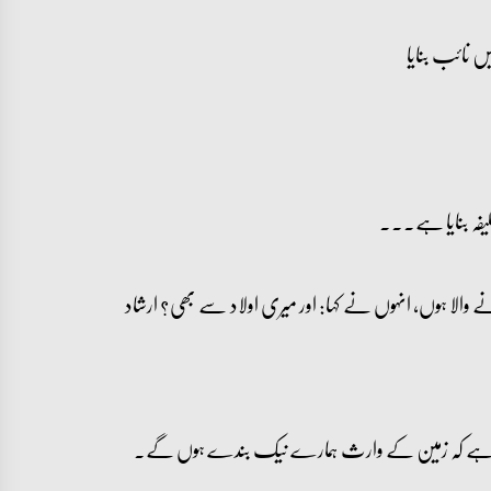
 نائب بنایا
یفہ بنایا ہے۔۔۔
انے والا ہوں، انہوں نے کہا: اور میری اولاد سے بھی؟ ارشاد
ھ دیا ہے کہ زمین کے وارث ہمارے نیک بندے ہوں گے۔