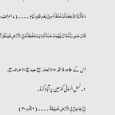
۔۔۔۔ (۷ اعراف: ۶۹)
وَ اذۡکُرُوۡۤا اِذۡ جَعَلَکُمۡ خُلَفَآءَ مِنۡۢ بَعۡدِ قَوۡمِ نُوۡحٍ
قَالَ عَسٰی رَبُّکُمۡ اَنۡ یُّہۡلِکَ عَدُوَّکُمۡ وَ یَسۡتَخۡلِفَکُمۡ فِی الۡاَرۡضِ فَیَنۡظُرَ 
اس کے علاوہ ملاحظہ ہو
الانعام : ۱۳۳، ھود :۵۷، الاعراف:۷۴۔
۲۔ نسل انسانی کو زمین پر آباد کرنا۔
۔۔۔۔ (۲ بقرہ:۳۰)
اِنِّیۡ جَاعِلٌ فِی الۡاَرۡضِ خَلِیۡفَۃً