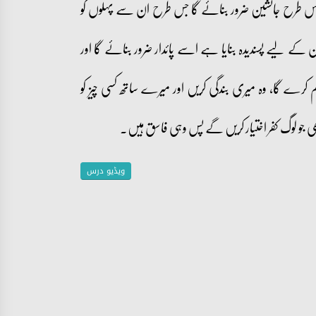
 اس طرح جانشین ضرور بنائے گا جس طرح ان سے پہلوں کو
ان کے لیے پسندیدہ بنایا ہے اسے پائدار ضرور بنائے گا اور
رے گا، وہ میری بندگی کریں اور میرے ساتھ کسی چیز کو
 جو لوگ کفر اختیار کریں گے پس وہی فاسق ہیں۔
ویڈیو درس