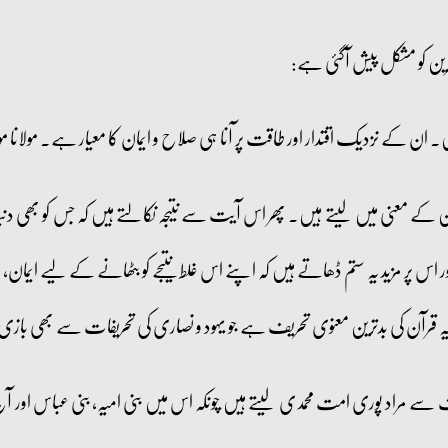
ن کو مشکل پیش آگئی ہے:
ن کے معنی میں لیتے ہیں۔ پھر اس آیت سے نتیجہ نکالتے ہیں کہ جس کو بھی دنیا م
 اس پر مزید یہ ستم ڈھاتے ہیں کہ اپنے اس غلط نتیجے کو بٹھانے کے لیے ایمان، ص
رآن کی بدترین معنوی تحریف ہے جو یہود و نصاری کی تحریفات سے بھی بازی لے گئی
لاف سے مراد پوری امت محمدی لیتے ہیں چونکہ اس میں بنی امیہ، بنی عباس اور 