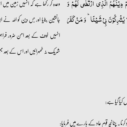
ۡ دِیۡنَہُمُ الَّذِی ارۡتَضٰی لَہُمۡ وَ
وعدہ کر رکھا ہے کہ انہیں زمین میں
َا یُشۡرِکُوۡنَ بِیۡ شَیۡئًا ؕ وَ مَنۡ کَفَرَ
جانشین بنایا اور جس دین کو اللہ نے 
انہیں خوف کے بعد امن ضرور فراہم ک
شریک نہ ٹھہرائیں اور اس کے بعد بھی
ل کیا گیا ہے: