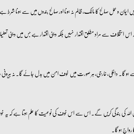
مان و عمل صالح کا مالک، ظالم نہ ہونا اور صالح بندوں میں سے ہونا شرط
اس استخلاف سے مراد مطلق اقتدار نہیں بلکہ دینی اقتدار ہے جس میں دینی تعلیمات
ے ہو گا۔ داخلی، خارجی، ہر صورت میں خوف امن میں بدل جائے گا۔ نہ بیرونی دش
 اللہ کی بندگی کریں گے۔ اس سے اس خوف کی نوعیت کا علم ہوتا ہے کہ یہ خوف 
واج ہو گا۔