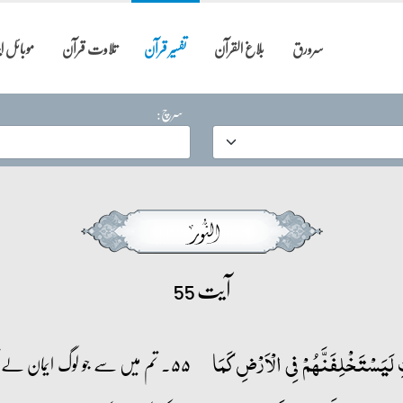
سرورق
بلاغ القرآن
تفسیر قرآن
تلاوت قرآن
موبائل 
سرچ:
آیت 55
 لَیَسۡتَخۡلِفَنَّہُمۡ فِی الۡاَرۡضِ کَمَا
۵۵۔ تم میں سے جو لوگ ایمان لے