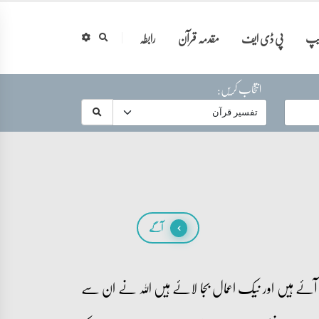
ایپ
پی ڈی ایف
مقدمہ قرآن
رابطہ
انتخاب کریں:
آگے
 آئے ہیں اور نیک اعمال بجا لائے ہیں اللہ نے ان سے