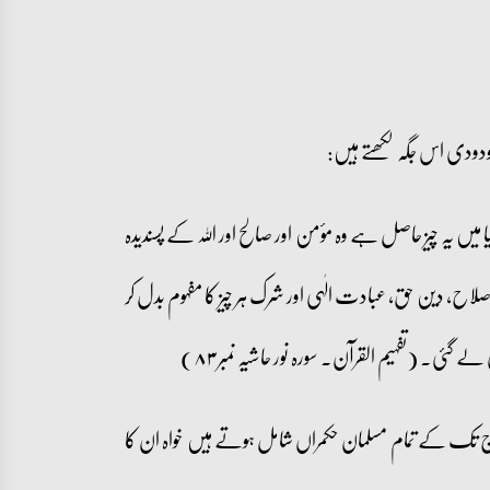
یں یہ چیز حاصل ہے وہ مؤمن اور صالح اور اللہ کے پسندیدہ
لاح، دین حق، عبادت الٰہی اور شرک ہر چیز کا مفہوم بدل کر
۔ (تفہیم القرآن۔ سورہ نور حاشیہ نمبر ۸۳)
آج تک کے تمام مسلمان حکمراں شامل ہوتے ہیں خواہ ان کا