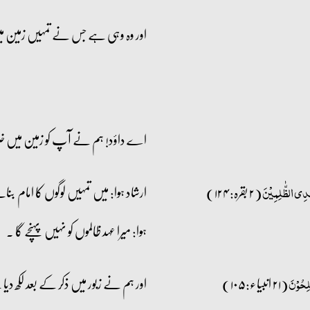
اور وہ وہی ہے جس نے تمہیں زمین میں
اے داؤد! ہم نے آپ کو زمین میں خل
(۲ بقرہ: ۱۲۴)
ارشاد ہوا: میں تمہیں لوگوں کا امام بن
ہۡدِی الظّٰلِمِیۡنَ
ہوا: میرا عہد ظالموں کو نہیں پہنچے گا ۔
(۲۱ انبیاء:۱۰۵)
اور ہم نے زبور میں ذکر کے بعد لک
ٰلِحُوۡنَ