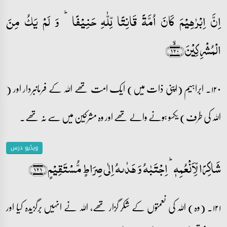
اِنَّ اِبۡرٰہِیۡمَ کَانَ اُمَّۃً قَانِتًا لِّلّٰہِ حَنِیۡفًا ؕ وَ لَمۡ یَکُ مِنَ
الۡمُشۡرِکِیۡنَ﴿۱۲۰﴾ۙ
۱۲۰۔ ابراہیم (اپنی ذات میں) ایک امت تھے اللہ کے فرمانبردار اور (
اللہ کی طرف) یکسو ہونے والے تھے اور وہ مشرکین میں سے نہ تھے۔
ویڈیو درس
شَاکِرًا لِّاَنۡعُمِہٖ ؕ اِجۡتَبٰہُ وَ ہَدٰىہُ اِلٰی صِرَاطٍ مُّسۡتَقِیۡمٍ﴿۱۲۱﴾
۱۲۱۔ (وہ) اللہ کی نعمتوں کے شکر گزار تھے، اللہ نے انہیں برگزیدہ کیا اور