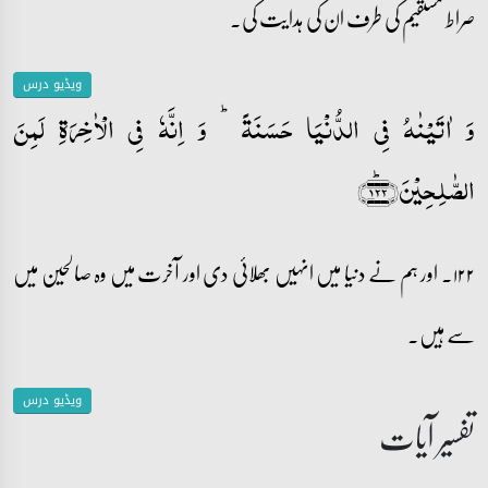
صراط مستقیم کی طرف ان کی ہدایت کی۔
ویڈیو درس
وَ اٰتَیۡنٰہُ فِی الدُّنۡیَا حَسَنَۃً ؕ وَ اِنَّہٗ فِی الۡاٰخِرَۃِ لَمِنَ
الصّٰلِحِیۡنَ﴿۱۲۲﴾ؕ
۱۲۲۔ اور ہم نے دنیا میں انہیں بھلائی دی اور آخرت میں وہ صالحین میں
سے ہیں۔
ویڈیو درس
تفسیر آیات