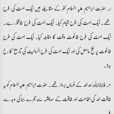
۱۔ حضرت ابراہیم علیہ السلام کفر کے مقابلے میں ایک امت کی طرح
تھے۔ ایک امت کی طرح قیام کیا۔ ایک امت کی طرح طاقتور رہے۔
ایک امت کی طرح طاغوت وقت کا مقابلہ کیا۔ ایک امت کی طرح
طاغوت پر فتح حاصل کی اور ایک امت کی طرح انسانیت کی تاریخ کا رخ
بدلا۔
۲۔
وہ اللہ کے فرماں بردار تھے۔ حضرت ابراہیم علیہ السلام کو یہ
قَانِتًا لِّلّٰہِ:
طاقت اللہ کی اطاعت اور طاقت کے سرچشمہ سے گہرے ربط کی وجہ سے
ملی۔