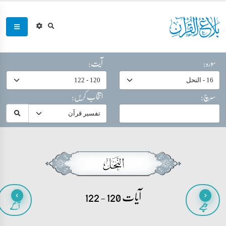
سورہ:
آیت:
سرچ:
انتخاب کریں:
آیات 120 - 122
پیچھے
آگے