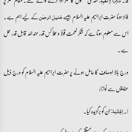
۵۔
اللہ کی نعمتوں کا شکر ادا کرنے والے تھے۔ مقام شکر پر
شَاکِرًا لِّاَنۡعُمِہٖ:
فائز ہونا حضرت ابراہیم علیہ السلام جیسے
کے لیے اہم ہے۔
خلیل الرحمٰن
اس سے معلوم ہوتا ہے کہ شکر نعمت قولاً و عملاً کس قدر عند اللہ قابل قدر عمل
ہے۔
درج بالا اوصاف کا حامل ہونے پر حضرت ابراہیم علیہ السلام کو درج ذیل
عنایتوں سے نوازا:
i۔
ان کو برگزیدہ کیا۔
اِجۡتَبٰہُ: