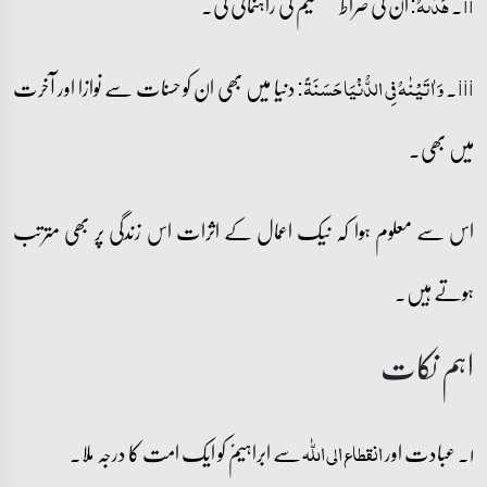
ii۔
ان کی صراط مستقیم کی راہنمائی کی۔
ہَدٰىہُ:
iii۔
دنیا میں بھی ان کو حسنات سے نوازا اور آخرت
وَ اٰتَیۡنٰہُ فِی الدُّنۡیَا حَسَنَۃً:
میں بھی۔
اس سے معلوم ہوا کہ نیک اعمال کے اثرات اس زندگی پر بھی مترتب
ہوتے ہیں۔
اہم نکات
۱۔ عبادت اور
سے ابراہیمؑ کو ایک امت کا درجہ ملا۔
انقطاع الی اللّٰہ