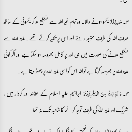
۳۔
یکسو ہونے والا۔ وہ تمام غیر اللہ سے منقطع ہو کر یکسوئی کے ساتھ
حَنِیۡفًا:
صرف اللہ کی طرف متوجہ رہتے اور اسی پر تکیہ کرتے تھے۔
سے
غیر اللہ
منقطع ہونے کی صورت میں ہی اللہ پر کامل بھروسہ ہو سکتا ہے اور اگر کوئی
پر بھروسہ کرتا ہے تو اللہ اس کو اسی
پر چھوڑ دیتا ہے۔
غیر اللہ
غیر اللہ
۴۔
ابراہیم علیہ السلام کے عقائد اور کردار میں ،
وَ لَمۡ یَکُ مِنَ الۡمُشۡرِکِیۡنَ:
شریک اور
کی طرف توجہ کرنے کا شائبہ تک نہ تھا۔
غیر اللّٰہ