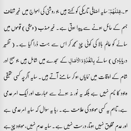
۳۔
سایہ اضافی تاریکی کو کہتے ہیں جو روشنی کی امواج میں غیر شفاف
َظِلٰلُہُمۡ:
جسم کے حائل ہونے سے پیدا ہوتی ہے۔ غیر مہذب (وحشی) قوموں میں
سائے کو عالم بالا کی کوئی چیز سمجھ کر اس سے بہت ڈرا گیا ہے۔ ( تفسیر
دریابادی) سائے
کے سجدے میں شامل ہیں جو صبح اور
بِالۡغُدُوِّ وَ الۡاٰصَالِ
شام کے اوقات میں نمایاں ہو کر سامنے آتے ہیں۔ سایہ اگرچہ کسی حقیقی
وجود کا نام نہیں ہے بلکہ یہ نور نہ ہونے سے عبارت اور ایک امر عدمی
ہے، تاہم یہ کسی موجود کی علامت ہے۔ رہا یہ سوال کہ سایہ امر عدمی ہے
اور عدم مخلوق نہیں ہوتا، درست نہیں ہے۔ سایہ عدم نہیں، موجود چیز ہے