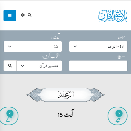
سورہ:
آیت:
سرچ:
انتخاب کریں:
آیت 15
پیچھے
آگے