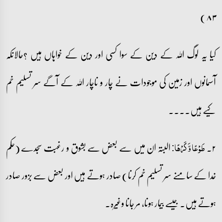
۸۳)
کیا یہ لوگ اللہ کے دین کے سوا کسی اور دین کے خواہاں ہیں ؟حالانکہ
آسمانوں اور زمین کی موجودات نے چار و ناچار اللہ کے آگے سر تسلیم خم
کیے ہیں۔۔۔۔
۲۔
البتہ ان میں سے بعض سے بشوق و رغبت سجدے (حکم
طَوۡعًا وَّ کَرۡہًا:
خدا کے سامنے سر تسلیم خم کرنا) صادر ہوتے ہیں اور بعض سے بزور صادر
ہوتے ہیں۔ جیسے بیمار ہونا، مر جانا وغیرہ۔