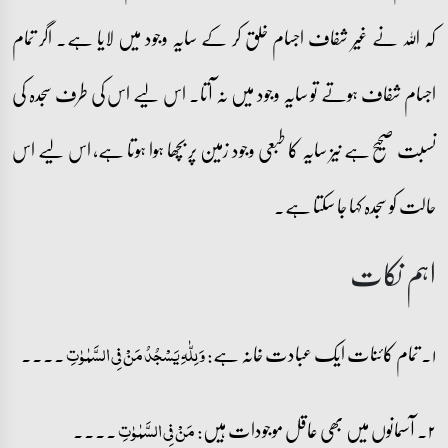
کہ اللہ نے غیر شفاف اجسام خلق کر کے سایہ وجود میں لایا ہے۔ اگر تمام
اجسام شفاف ہوتے تو سایہ وجود میں نہ آتا۔ اس لیے اس کی طرف سجدہ کی
نسبت صحیح ہے نیز سایہ کا طبعی وجود زمین پر بچھا ہوا ہوتا ہے، اس لیے اس
حالت کو سجدہ کہا جا سکتا ہے۔
اہم نکات
۱۔ تمام کائنات ایک عبادت خانہ ہے:
۔۔۔۔
وَ لِلّٰہِ یَسۡجُدُ مَنۡ فِی السَّمٰوٰتِ
۲۔ آسمانوں میں بھی عاقل موجودات ہیں:
۔۔۔۔
مَنۡ فِی السَّمٰوٰتِ