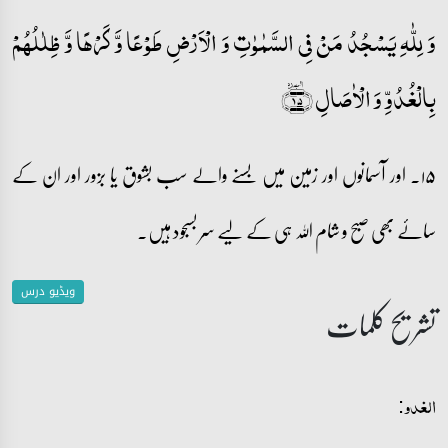
وَ لِلّٰہِ یَسۡجُدُ مَنۡ فِی السَّمٰوٰتِ وَ الۡاَرۡضِ طَوۡعًا وَّ کَرۡہًا وَّ ظِلٰلُہُمۡ
بِالۡغُدُوِّ وَ الۡاٰصَالِ ﴿ٛ۱۵﴾
۱۵۔ اور آسمانوں اور زمین میں بسنے والے سب بشوق یا بزور اور ان کے
سائے بھی صبح و شام اللہ ہی کے لیے سر بسجود ہیں۔
ویڈیو درس
تشریح کلمات
الغدو: