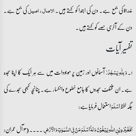
کی جمع ہے۔ دن کی ابتدا کو کہتے ہیں۔
،
کی جمع ہے۔
غداۃ
الاصال
اصیل
دن کے آخری حصے کو کہتے ہیں۔
تفسیر آیات
۱۔
آسمانوں اور زمین پر موجودات میں سے ہر ایک کا اپنا سجدہ
وَ لِلّٰہِ یَسۡجُدُ:
ہے۔ ان مختلف سجدوں کا جامع خضوع وانکسار ہے۔ چنانچہ کبھی سجدے کی
جگہ لفظ
استعمال فرمایا ہے:
اَسۡلَمَ
۔۔۔۔ (۳ آل عمران:
اَفَغَیۡرَ دِیۡنِ اللّٰہِ یَبۡغُوۡنَ وَ لَہٗۤ اَسۡلَمَ مَنۡ فِی السَّمٰوٰتِ وَ الۡاَرۡضِ