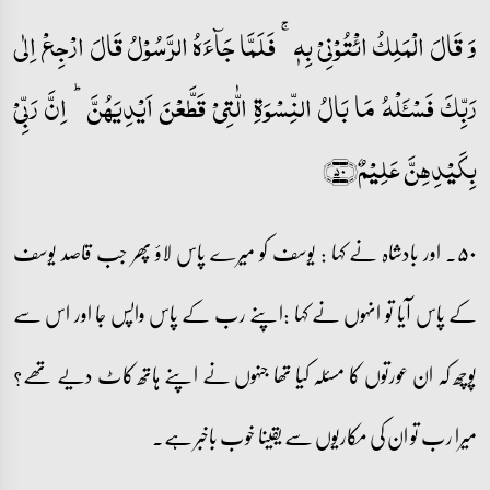
وَ قَالَ الۡمَلِکُ ائۡتُوۡنِیۡ بِہٖ ۚ فَلَمَّا جَآءَہُ الرَّسُوۡلُ قَالَ ارۡجِعۡ اِلٰی
رَبِّکَ فَسۡـَٔلۡہُ مَا بَالُ النِّسۡوَۃِ الّٰتِیۡ قَطَّعۡنَ اَیۡدِیَہُنَّ ؕ اِنَّ رَبِّیۡ
بِکَیۡدِہِنَّ عَلِیۡمٌ﴿۵۰﴾
۵۰۔ اور بادشاہ نے کہا : یوسف کو میرے پاس لاؤ پھر جب قاصد یوسف
کے پاس آیا تو انہوں نے کہا :اپنے رب کے پاس واپس جا اور اس سے
پوچھ کہ ان عورتوں کا مسئلہ کیا تھا جنہوں نے اپنے ہاتھ کاٹ دیے تھے؟
میرا رب تو ان کی مکاریوں سے یقینا خوب باخبر ہے۔