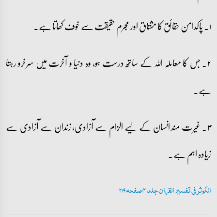
۱۔ پاکدامن حقائق کا مشتاق اور مجرم حقیقت سے خوف کھاتا ہے۔
۲۔ جس کا معاملہ اللہ کے ساتھ درست ہو، وہ دنیا و آخرت میں سرخرو رہتا
ہے۔
۳۔ غیرت مند انسان کے لیے الزام سے آزادی، زندان سے آزادی سے
زیادہ اہم ہے۔
الکوثر فی تفسیر القران جلد 4 صفحہ 219