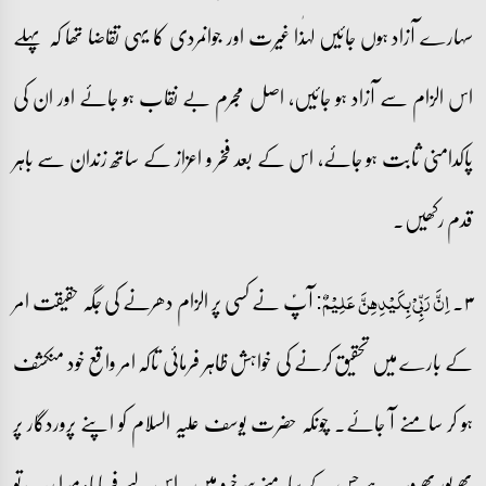
سہارے آزاد ہوں جائیں لہٰذا غیرت اور جوانمردی کا یہی تقاضا تھا کہ پہلے
اس الزام سے آزاد ہو جائیں، اصل مجرم بے نقاب ہو جائے اور ان کی
پاکدامنی ثابت ہو جائے، اس کے بعد فخر و اعزاز کے ساتھ زندان سے باہر
قدم رکھیں۔
۳۔
آپؑ نے کسی پر الزام دھرنے کی جگہ حقیقت امر
اِنَّ رَبِّیۡ بِکَیۡدِہِنَّ عَلِیۡمٌ:
کے بارے میں تحقیق کرنے کی خواہش ظاہر فرمائی تاکہ امر واقع خود منکشف
ہو کر سامنے آ جائے۔ چونکہ حضرت یوسف علیہ السلام کو اپنے پروردگار پر
بھرپور بھروسہ ہے جس کے سامنے سرخرو ہیں۔ اس لیے فرمایا: میرا رب تو