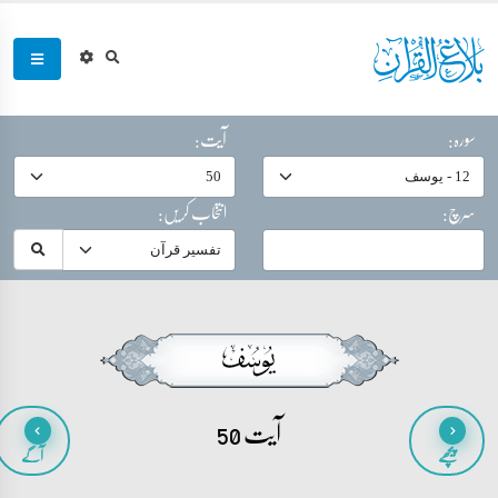
سورہ:
آیت:
سرچ:
انتخاب کریں:
آیت 50
پیچھے
آگے