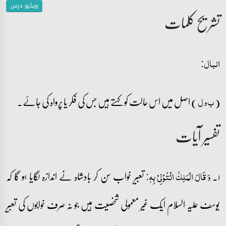
ویڈیو درس
تشریح کلمات
البال:
(
) اصل میں اس حالت کو کہتے ہیں جس کی فکر یا پرواہ کی جائے۔
ب و ل
تفسیر آیات
۱۔
تعبیر خواب سن کر بادشاہ نے اندازہ لگایا ہو گا کہ
وَ قَالَ الۡمَلِکُ ائۡتُوۡنِیۡ بِہٖ:
یوسف علیہ السلام ایک غیر معمولی شخصیت ہیں جو نہ صرف خوابوں کی تعبیر