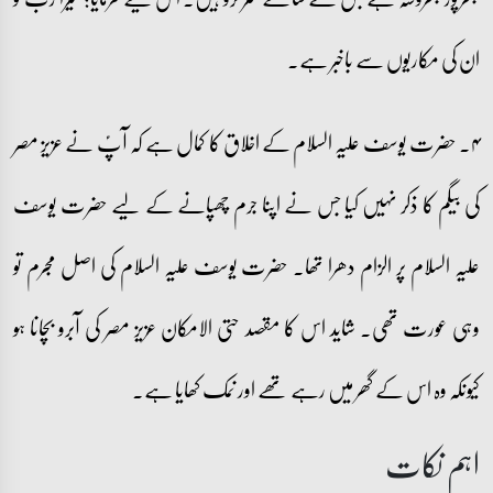
ان کی مکاریوں سے باخبر ہے۔
۴۔ حضرت یوسف علیہ السلام کے اخلاق کا کمال ہے کہ آپؑ نے عزیز مصر
کی بیگم کا ذکر نہیں کیا جس نے اپنا جرم چھپانے کے لیے حضرت یوسف
علیہ السلام پر الزام دھرا تھا۔ حضرت یوسف علیہ السلام کی اصل مجرم تو
وہی عورت تھی۔ شاید اس کا مقصد حتی الامکان عزیز مصر کی آبرو بچانا ہو
کیونکہ وہ اس کے گھر میں رہے تھے اور نمک کھایا ہے۔
اہم نکات