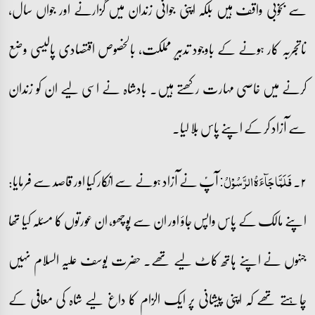
سے بخوبی واقف ہیں بلکہ اپنی جوانی زندان میں گزارنے اور جواں سال،
ناتجربہ کار ہونے کے باوجود تدبیر مملکت، بالخصوص اقتصادی پالیسی وضع
کرنے میں خاصی مہارت رکھتے ہیں۔ بادشاہ نے اسی لیے ان کو زندان
سے آزاد کر کے اپنے پاس بلا لیا۔
۲۔
آپؑ نے آزاد ہونے سے انکار کیا اور قاصد سے فرمایا:
فَلَمَّا جَآءَہُ الرَّسُوۡلُ:
اپنے مالک کے پاس واپس جاؤ اور ان سے پوچھو، ان عورتوں کا مسئلہ کیا تھا
جنہوں نے اپنے ہاتھ کاٹ لیے تھے۔ حضرت یوسف علیہ السلام نہیں
چاہتے تھے کہ اپنی پیشانی پر ایک الزام کا داغ لیے شاہ کی معافی کے