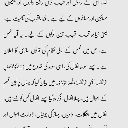
اللہ، اس کے رسول اور قریب ترین رشتہ داروں اور یتیموں،
مساکین اور مسافروں کے لیے ہے۔
اقرب کی تانیث ہے،
قُرۡبٰی
یعنی زیادہ قریب، قریب ترین لوگوں کے لیے۔ یہ آیہ خمس
ہے، جس میں خمس کے مالی نظام کی قانون سازی کا اعلان
ہے۔ پہلے سورہ انفال کی، اسی سورہ کی شروع میں
یَسۡـَٔلُوۡنَکَ عَنِ
میں بیان کیا کہ یہاں پر تین قسم
الۡاَنۡفَالِ ؕ قُلِ الۡاَنۡفَالُ لِلّٰہِ وَ الرَّسُوۡلِ
کے اموال ہیں؛ پہلا انفال، ذکر ہو گیا پہلے انفال کس کو کہتے ہیں،
انفال میں جنگلات، وادیاں، پہاڑ کی چوٹیاں، لاوارث اموال اور