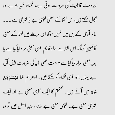
زبردست قابلیت کی ضرورت ہوتی ہے، فقہاء فقیہ جو ہے وہ
نکال سکتے ہیں، اس لفظ کے معنی لغوی ہے یا شرعی ہے۔۔۔
عام آدمی کے بس میں نہیں ہوتا، اس مرحلے میں لفظ کے معنی
کا تعین کرنا کہ اس لفظ سے مراد قدیم لغوی معنیٰ مراد لیا گیا ہے یا
جدید معنی مراد لیا گیا ہے؟ بہت علمی مایہ کی ضرورت پیش آتی
ہے یہاں، اور قوی فقہاء کر سکتے ہیں۔ ادھر ہم لفظ
غَنِمۡتُمۡ مِّنۡ
میں آتے ہیں۔ غنمتم کا ایک لغوی معنی ہے اور ایک
شَیۡءٍ
شرعی معنی ہے۔ لغوی معنی ہے
اصل میں تو وہ
غنَم، غنِم