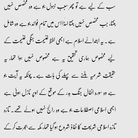
سب کے لیے ہے تو پھر سبب نزول جو ہے وہ مخصص نہیں
بنتا، جب مخصص نہیں بنتا لہٰذا اس میں تمام فوائد جو ہے وہ شامل
ہے۔ یہ ابتدائے اسلام ہے ابھی لفظِ غنیمت جنگی غنیمت کے
لیے مخصوص ہماری تحقیق یہ ہے مخصوص نہیں ہوا تھا، یہ
حقیقتِ شرعیہ بننے سے پہلے کی بات ہے۔ چونکہ یہ آیت جو
ہے وہ سورہ انفال جنگ بدر کے موقع کے اوپر نازل ہوئی ہے
ابھی اسلامی اصطلاحات جو ہے وہ رائج نہیں ہوئے تھے۔ تازہ
تازہ اسلامی شریعت کا نفاذ شروع ہو گیا تھا، مکہ سے ہجرت کر کے