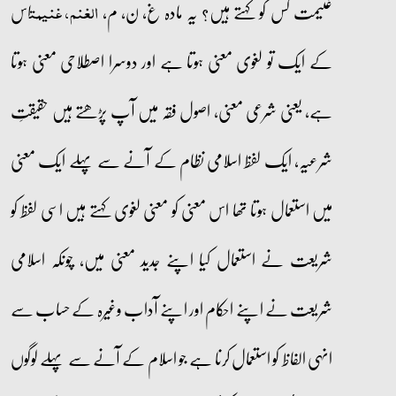
غنیمت کس کو کہتے ہیں؟ یہ مادہ غ، ن، م،
اس
الغنم، غنیمت
کے ایک تو لغوی معنی ہوتا ہے اور دوسرا اصطلاحی معنی ہوتا
ہے، یعنی شرعی معنی، اصول فقہ میں آپ پڑھتے ہیں حقیقتِ
شرعیہ، ایک لفظ اسلامی نظام کے آنے سے پہلے ایک معنی
میں استعمال ہوتا تھا اس معنی کو معنی لغوی کہتے ہیں اسی لفظ کو
شریعت نے استعمال کیا اپنے جدید معنی میں، چونکہ اسلامی
شریعت نے اپنے احکام اور اپنے آداب وغیرہ کے حساب سے
انہی الفاظ کو استعمال کرنا ہے جو اسلام کے آنے سے پہلے لوگوں