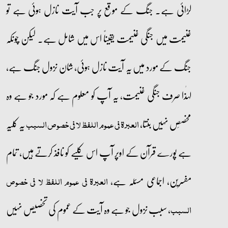
لڑائی ہے۔ جنگ کے موقع پر جب آیت نازل ہوئی ہے تو
غنیمت میں جنگی غنیمت یقیناً اس میں شامل ہے۔ لیکن چونکہ
جنگ کے مورد میں یہ آیت نازل ہوئی، شان نزول جنگ ہے،
لہٰذا صرف جنگی غنیمت، یہ آپ کو معلوم ہے کہ مورد جو ہے وہ
مخصِص نہیں بنتا،
یہ کلیہ
العبرۃ فی عموم اللفظ لا فی خصوص السبب
ہے پورے قرآن کے اوپر آپ اس کلیے کو نافذ کرتے ہیں، تمام
مفسرین، اجماعی مسئلہ ہے،
العبرۃ فی عموم اللفظ لا فی خصوص
، سبب نزول جو ہے وہ آیت کے عموم کی تخصیص نہیں
السبب