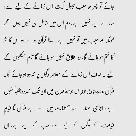
جائے تو پھر وہ سبب نزول آیت اس زمانے کے لیے ہے،
ہمارے لیے نہیں ہے، ہم اس میں شامل ہی نہیں ہوں گے
کیونکہ ہم سبب میں تو نہیں ہے۔ لہٰذا قرآن جو ہے وہ اس کا اثر
کا ختم ہو جائے گا، وہ اطلاق نہیں ہو جائے گا تمام مکلفین کے
لیے۔ صرف اس زمانے کے معاصر لوگوں پر محدود ہو جائے گا۔
قرآن
جو معاصرین ہیں ان تک محدود یقیناً نہیں
عند نزول القرآن
ہے، اجماعی مسئلہ ہے، مسلمات میں سے ہے قرآن تا قیامِ
قیامت کے لوگوں کے لیے ہے، سب کے لیے ہے، ان