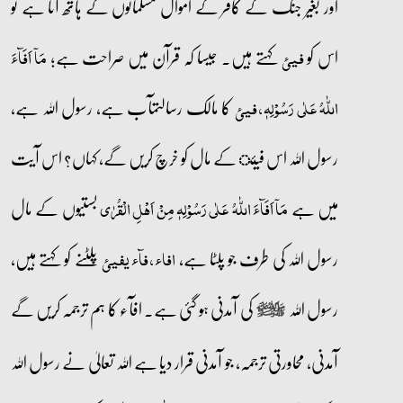
اور بغیر جنگ کے کافر کے اموال مسلمانوں کے ہاتھ آتا ہے تو
اس کو
کہتے ہیں۔ جیسا کہ قرآن میں صراحت ہے؛
فیئ
مَاۤ اَفَآءَ
کا مالک رسالتمآب ہے، رسول اللہ ہے،
اللّٰہُ عَلٰی رَسُوۡلِہٖ، فیئ
رسول اللہ اس فیئ کے مال کو خرچ کریں گے، کہاں؟ اس آیت
میں ہے
بستیوں کے مال
مَاۤ اَفَآءَ اللّٰہُ عَلٰی رَسُوۡلِہٖ مِنۡ اَہۡلِ الۡقُرٰی
رسول اللہ کی طرف جو پلٹا ہے،
پلٹنے کو کہتے ہیں،
افاء، فآء یفیئ
رسول اللہ
کی آمدنی ہو گئی ہے۔ افآء کا ہم ترجمہ کریں گے
صلى‌الله‌عليه‌وآله‌وسلم
آمدنی، محاورتی ترجمہ، جو آمدنی قرار دیا ہے اللہ تعالیٰ نے رسول اللہ