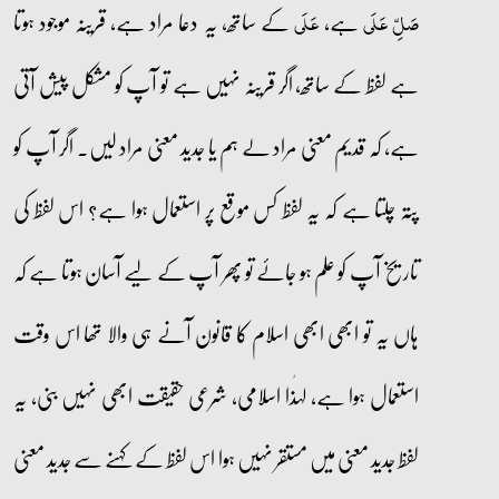
ہے،
کے ساتھ، یہ دعا مراد ہے، قرینہ موجود ہوتا
صَلِّ عَلَی
عَلَی
ہے لفظ کے ساتھ، اگر قرینہ نہیں ہے تو آپ کو مشکل پیش آتی
ہے، کہ قدیم معنی مراد لے ہم یا جدید معنی مراد لیں۔ اگر آپ کو
پتہ چلتا ہے کہ یہ لفظ کس موقع پر استعمال ہوا ہے؟ اس لفظ کی
تاریخ آپ کو علم ہو جائے تو پھر آپ کے لیے آسان ہوتا ہے کہ
ہاں یہ تو ابھی ابھی اسلام کا قانون آنے ہی والا تھا اس وقت
استعمال ہوا ہے، لہٰذا اسلامی، شرعی حقیقت ابھی نہیں بنی، یہ
لفظ جدید معنی میں مستقر نہیں ہوا اس لفظ کے کہنے سے جدید معنی