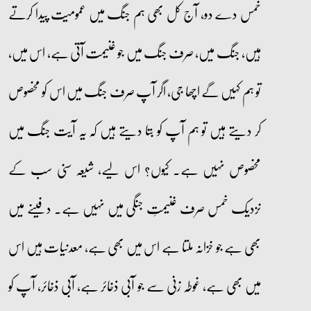
خمس دے دو، آج کل بھی ہم جنگ میں عمومیت پیدا کرتے
ہیں، جنگ میں، صرف جنگ میں جو غنیمت آتی ہے، اس میں،
تو ہم کہیں گے اچھا جی، اگر آپ صرف جنگ میں اس کو مخصوص
کر دیتے ہیں تو ہم آپ کو بتا دیتے ہیں کہ یہ آیت جنگ میں
مخصوص نہیں ہے۔ کیوں؟ اس لیے، شیعہ سنی سب کے
نزدیک خمس صرف غنیمتِ جنگی میں نہیں ہے۔ دفینے میں
بھی ہے جو خزانہ ملتا ہے اس میں بھی ہے، معدنیات ہیں اس
میں بھی ہے، غوطہ زنی سے جو آبی ذخائر ہے، آبی ذخائر، آپ کو