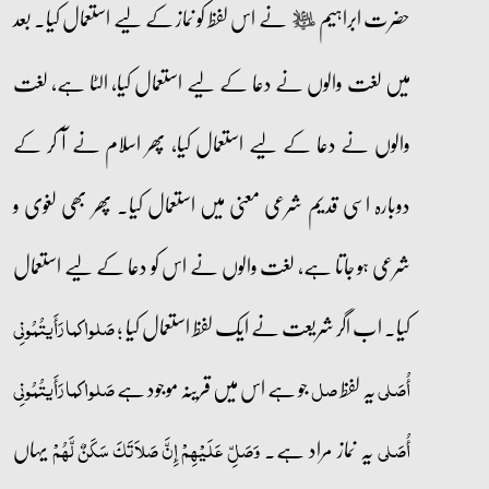
حضرت ابراہیم
نے اس لفظ کو نماز کے لیے استعمال کیا۔ بعد
عليه‌السلام
میں لغت والوں نے دعا کے لیے استعمال کیا، الٹا ہے، لغت
والوں نے دعا کے لیے استعمال کیا، پھر اسلام نے آ کر کے
دوبارہ اسی قدیم شرعی معنی میں استعمال کیا۔ پھر بھی لغوی و
شرعی ہو جاتا ہے، لغت والوں نے اس کو دعا کے لیے استعمال
کیا۔ اب اگر شریعت نے ایک لفظ استعمال کیا ؛
صَلوا کما رَأَیتُمُونِی
یہ لفظ
جو ہے اس میں قرینہ موجود ہے
أُصَلی
صل
صَلوا کما رَأَیتُمُونِی
یہ نماز مراد ہے۔
یہاں
أُصَلی
وَصَلِّ عَلَيْهِمْ إِنَّ صَلاَتَكَ سَكَنٌ لَّهُمْ