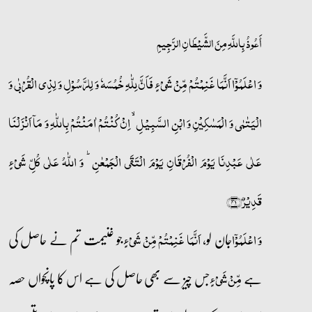
أَعُوذُ بِاللَّهِ مِنَ الشَّيْطَانِ الرَّجِيمِ
وَ اعۡلَمُوۡۤا اَنَّمَا غَنِمۡتُمۡ مِّنۡ شَیۡءٍ فَاَنَّ لِلّٰہِ خُمُسَہٗ وَ لِلرَّسُوۡلِ وَ لِذِی الۡقُرۡبٰی وَ
الۡیَتٰمٰی وَ الۡمَسٰکِیۡنِ وَ ابۡنِ السَّبِیۡلِ ۙ اِنۡ کُنۡتُمۡ اٰمَنۡتُمۡ بِاللّٰہِ وَ مَاۤ اَنۡزَلۡنَا
عَلٰی عَبۡدِنَا یَوۡمَ الۡفُرۡقَانِ یَوۡمَ الۡتَقَی الۡجَمۡعٰنِ ؕ وَ اللّٰہُ عَلٰی کُلِّ شَیۡءٍ
قَدِیۡرٌ﴿۴۱﴾
جان لو،
جو غنیمت تم نے حاصل کی
وَ اعۡلَمُوۡۤا
اَنَّمَا غَنِمۡتُمۡ مِّنۡ شَیۡءٍ
ہے
جس چیز سے بھی حاصل کی ہے اس کا پانچواں حصہ
مِّنۡ شَیۡءٍ