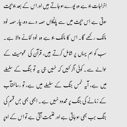
اخراجات جو ہے وہ پورے ہو جاتے ہیں اور اس کے بعد جو بچت
ہوتی ہے اس بچت میں سے پانچواں حصہ دے دو، چار حصہ خود
مالک رکھے گا۔ اس کا مالک جو ہے وہ خود کمانے والا ہے۔
سب کو ہم یہاں پر شامل کرتے ہیں، قرآن کی عمومیت کے
حوالے سے۔ کوئی اگر کہیں کہ نہیں جی یہ تو جنگ کے سلسلے
میں ہے، آیہ خمس جنگ کے سلسلے میں ہے، تو رسالتمآب
کے زمانے کی جنگ پر محدود نہیں ہے۔ ابھی بھی جس قسم کی
جنگ جب بھی ہو جاتی ہے اور غنیمت آتی ہے تو اس کے اوپر