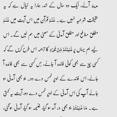
مدینہ آئے، ایک دو سال کے اندر ہمارا یہ خیال ہے کہ یہ
حقیقت شرعیہ نہیں ہے۔
قرآن میں اس آیت میں
غَنَمَ
غَنَمَ
مطلق منافع اور مطلق آمدنی کے معنی میں ہم لیں گے۔ اس
لیے ہم یہاں پر
کا ترجمہ اس طرح کریں گے کہ
غَنِمۡتُمۡ مِّنۡ شَیۡءٍ
کسی چیز سے بھی کوئی فائدہ آ جائے، جس کسی سے بھی فائدہ آ
جائے، اس فائدے کے اوپر خمس دے دو۔ جو بھی آمدنی ہو
جائے آپ کی اس آمدنی کے اوپر خمس دے دو، آیت یہ کہتی
ہے۔
جو بھی در آمد ہو گیا، غنیمہ ہو گیا، آمدنی ہوگئی،
مَا غَنِمۡتُمۡ