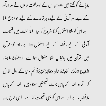
چوپائے کو کہتے ہیں،
اس کے بعد لغت والوں نے ہر درآمد
الغنم
کے لیے، ہر آمدنی کے لیے، ہر فائدے کے لیے جو منافع ملتا
ہے اس کو لفظ استعمال کرنا شروع کر دیا۔ لہٰذا لغت میں غنیمت
آمدنی کے لیے، فوائد کے لیے استعمال ہوا ہے، اور خود قرآن
میں، قرآن میں جابجا یہ لفظ استعمال ہوا ہے،
تَبۡتَغُوۡنَ عَرَضَ
تم دنیا کے مال تلاش
الۡحَیٰوۃِ الدُّنۡیَا ۫ فَعِنۡدَ اللّٰہِ مَغَانِمُ کَثِیۡرَۃٌ
کرتے ہو، اللہ کے پاس بہت غنیمتیں موجود ہیں۔ اللہ کے پاس
جو ثواب ہے اجر ہے اس کو بھی غنیمت کہا ہے۔ اسی طرح
رہن