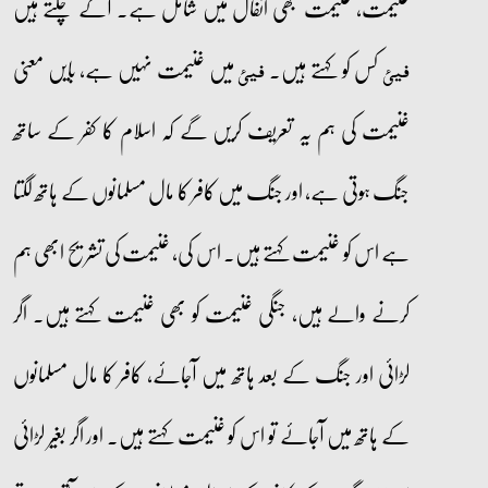
غنیمت، غنیمت بھی انفال میں شامل ہے۔ آگے چلتے ہیں
کس کو کہتے ہیں۔
میں غنیمت نہیں ہے، بایں معنی
فیئ
فیئ
غنیمت کی ہم یہ تعریف کریں گے کہ اسلام کا کفر کے ساتھ
جنگ ہوتی ہے، اور جنگ میں کافر کا مال مسلمانوں کے ہاتھ لگتا
ہے اس کو غنیمت کہتے ہیں۔ اس کی، غنیمت کی تشریح ابھی ہم
کرنے والے ہیں، جنگی غنیمت کو بھی غنیمت کہتے ہیں۔ اگر
لڑائی اور جنگ کے بعد ہاتھ میں آجائے، کافر کا مال مسلمانوں
کے ہاتھ میں آجائے تو اس کو غنیمت کہتے ہیں۔ اور اگر بغیر لڑائی