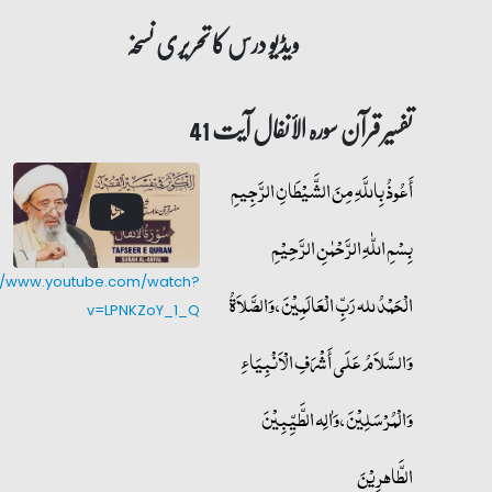
ویڈیو درس کا تحریری نسخہ
تفسیر قرآن سورہ ‎الأنفال‎ آیت 41
أَعُوذُ بِاللَّهِ مِنَ الشَّيْطَانِ الرَّجِيمِ
بِسْمِ اللّٰهِ الرَّحْمٰنِ الرَّحِيْمِ
://www.youtube.com/watch?
الْحَمْدُ لله رَبِّ الْعَالَمِيْنَ، وَالصَّلاَةُ
v=LPNKZoY_1_Q
وَالسَّلاَمُ عَلَى أَشْرَفِ الْأَنْبِيَاءِ
وَالْمُرْسَلِيْنَ، وَاٰلِه الطَّیِّبِیْنَ
الطَّاهرِیْنَ