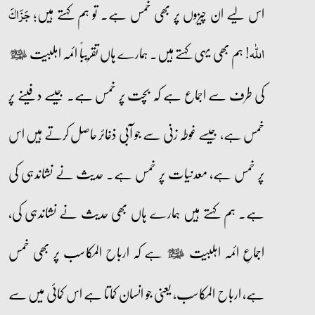
اس لیے ان چیزوں پر بھی خمس ہے۔ تو ہم کہتے ہیں؛
جَزَاکَ
ہم بھی یہی کہتے ہیں۔ ہمارے ہاں تقریباً ائمہ اہلبیت
اللّٰہ!
عليهم‌السلام
کی طرف سے اجماع ہے کہ بچت پر خمس ہے۔ جیسے دفینے پر
خمس ہے، جیسے غوطہ زنی سے جو آبی ذخائر حاصل کرتے ہیں اس
پر خمس ہے، معدنیات پر خمس ہے۔ حدیث نے نشاندہی کی
ہے۔ ہم کہتے ہیں ہمارے ہاں بھی حدیث نے نشاندہی کی،
اجماعِ ائمہ اہلبیت
ہے کہ ارباح المکاسب پر بھی خمس
عليهم‌السلام
ہے، ارباح المکاسِب، یعنی جو انسان کماتا ہے اس کمائی میں سے