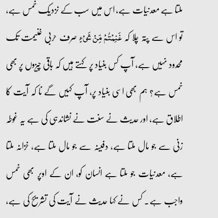
ملتا ہے معدنیات ہے، اس میں سب کے نزدیک خمس ہے،
تو اس سے پتہ چلا کہ
صرف حربی غنیمت تک
غَنِمۡتُمۡ مِّنۡ شَیۡءٍ
محدود نہیں ہے، آپ کس بنیاد پر کہتے ہیں کہ باقی چیزوں پر بھی
خمس ہے؟ ہم بھی اسی بنیاد پر، آپ کہیں گے نا کہ آیت کا
اطلاق ہے، اور حدیث نے سنت نے نشاندہی کی ہے یہ غوطہ
زنی سے جو مال ملتا ہے، دفینہ سے جو مال ملتا ہے، خزانہ ملتا
ہے، معدنیات جو ملتا ہے انسان کو، ان کے اوپر بھی خمس
واجب ہے۔ کس نے کہا حدیث نے آیت کی تشریح کی ہے،