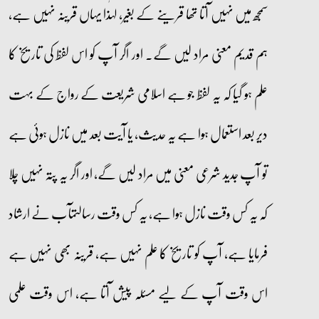
سمجھ میں نہیں آتا تھا قرینے کے بغیر، لہٰذا یہاں قرینہ نہیں ہے،
ہم قدیم معنی مراد لیں گے۔ اور اگر آپ کو اس لفظ کی تاریخ کا
علم ہو گیا کہ یہ لفظ جو ہے اسلامی شریعت کے رواج کے بہت
دیر بعد استعمال ہوا ہے یہ حدیث، یا آیت بعد میں نازل ہوئی ہے
تو آپ جدید شرعی معنی میں مراد لیں گے، اور اگر یہ پتہ نہیں چلا
کہ یہ کس وقت نازل ہوا ہے، یہ کس وقت رسالتمآب نے ارشاد
فرمایا ہے، آپ کو تاریخ کا علم نہیں ہے، قرینہ بھی نہیں ہے
اس وقت آپ کے لیے مسئلہ پیش آتا ہے، اس وقت علمی