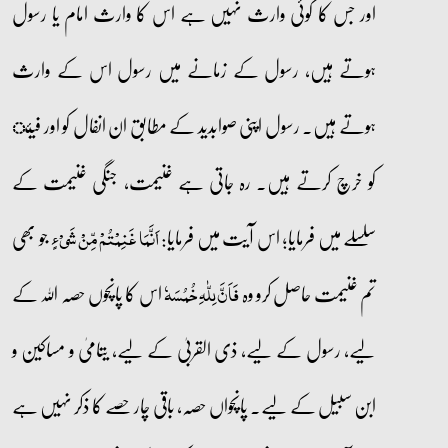
اور جس کا کوئی وارث نہیں ہے اس کا وارث امام یا رسول
ہوتے ہیں، رسول کے زمانے میں رسول اس کے وارث
ہوتے ہیں۔ رسول اپنی صوابدید کے مطابق ان انفال کو اور فیئ
کو خرچ کرتے ہیں۔ رہ جاتی ہے غنیمت، جنگی غنیمت کے
سلسلے میں فرمایا؛ اس آیت میں فرمایا:
جو بھی
اَنَّمَا غَنِمۡتُمۡ مِّنۡ شَیۡءٍ
تم غنیمت حاصل کرو وہ
اس کا پانچوں حصہ اللہ کے
فَاَنَّ لِلّٰہِ خُمُسَہٗ
لیے، رسول کے لیے، ذی القربیٰ کے لیے، یتامیٰ و مساکین و
ابن سبیل کے لیے۔ پانچواں حصہ، باقی چار حصے کا ذکر نہیں ہے