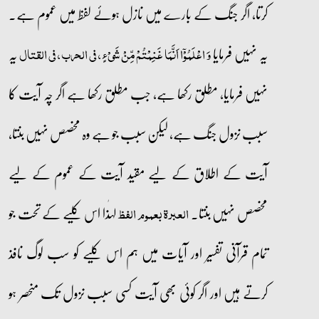
کرتا، اگر جنگ کے بارے میں نازل ہوئے لفظ میں عموم ہے۔
یہ نہیں فرمایا
یہ
وَ اعۡلَمُوۡۤا اَنَّمَا غَنِمۡتُمۡ مِّنۡ شَیۡءٍ، فی الحرب، فی القتال
نہیں فرمایا، مطلق رکھا ہے، جب مطلق رکھا ہے اگر چہ آیت کا
سبب نزول جنگ ہے، لیکن سبب جو ہے وہ مخصص نہیں بنتا،
آیت کے اطلاق کے لیے مقید آیت کے عموم کے لیے
مخصص نہیں بنتا۔
لہٰذا اس کلیے کے تحت جو
العبرۃ بعموم الفظ
تمام قرآنی تفسیر اور آیات میں ہم اس کلیے کو سب لوگ نافذ
کرتے ہیں اور اگر کوئی بھی آیت کسی سبب نزول تک منحصر ہو