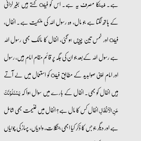
ہے۔
کا مصرف یہ ہے۔ اس کو فیئ کہتے ہیں بغیر لڑائی
فیئ
کے ہاتھ لگتا ہے جو مال، وہ رسول اللہ کی ملکیت ہے۔ انفال،
فیئ اور خمس تین چیزیں ہو گئی، انفال کا مالک بھی رسول اللہ
ہے رسول اللہ کےبعد جو ان کی جگہ پر قائم مقام امام ہیں، رسول
اور امام اپنی صوابدید کے مطابق فیئ کو استعمال میں لے آتے
ہیں انفال کو بھی۔ انفال کے بارے میں سوال ہوا کہ
یَسۡـَٔلُوۡنَکَ
انفال کس کا مال ہے؟ انفال میں غنیمت بھی شامل
عَنِ الۡاَنۡفَالِ
ہے اور دیگر جو جس کا ذکر کیا ابھی جنگلات، وادیاں، پہاڑ کی چوٹیاں