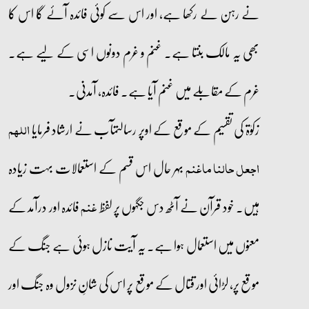
نے رہن لے رکھا ہے، اور اس سے کوئی فائدہ آئے گا اس کا
بھی یہ مالک بنتا ہے۔ غنم و غرم دونوں اسی کے لیے ہے۔
غرم کے مقابلے میں غنم آیا ہے۔ فائدہ، آمدنی۔
زکوٰۃ کی تقسیم کے موقع کے اوپر رسالتمآب نے ارشاد فرمایا
اللھم
بہر حال اس قسم کے استعمالات بہت زیادہ
اجعل حالنا ماغنم
ہیں۔ خود قرآن نے آٹھ دس جگہوں پر لفظ
فائدہ اور درآمد کے
غنم
معنوں میں استعمال ہوا ہے۔ یہ آیت نازل ہوئی ہے جنگ کے
موقع پر، لڑائی اور قتال کے موقع پر اس کی شانِ نزول وہ جنگ اور