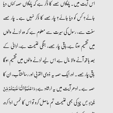
اس آیت میں۔ پانچواں حصے کا ذکر ہے کہ پانچواں حصہ کہاں دیا
جائے؟ کس کو دیا جائے؟ چار حصے کا ذکر نہیں ہے۔ چار حصے
سنت سے، رسول کی سیرت سے معلوم ہے کہ وہ لڑنے والوں
میں تقسیم ہوتا ہے،باقی چار حصے، جنگی غنیمت ہے، لڑائی کے
بعد ہاتھ آنے والا مال ہے اس لیے لڑنے والوں میں تقسیم ہوگا
باقی چار حصے۔ اور ایک حصہ یہ ذوی القربیٰ اور رسالتمآب، ان کا
حصہ ہے۔ ادھر آیت میں یہ ارشاد ہے؛
وَ اعۡلَمُوۡۤا اَنَّمَا غَنِمۡتُمۡ مِّنۡ
جس چیز کی بھی غنیمت تم حاصل کرو تو اس کا خمس ادا کرو،
شَیۡءٍ