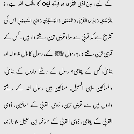
کے لیے،
وہ
فیئ کا مالک اللہ ہے،
مِنۡ اَہۡلِ الۡقُرٰی
فَلِلّٰہِ
وَ
اس کی
لِلرَّسُوۡلِ وَ لِذِی الۡقُرۡبٰی وَ الۡیَتٰمٰی وَ الۡمَسٰکِیۡنِ وَ ابۡنِ السَّبِیۡلِ
تشریح ہے کہ قربیٰ سے مراد قریبی ترین رشتے دار ہیں۔ کس کے
قریبی ترین رشتے دار؟ رسول
کے، رسول کا مال جو ہوا۔ اور
صلى‌الله‌عليه‌وآله‌وسلم
یتامیٰ، کس کے یتامیٰ؟ رسول کے رشتے داروں کے یتامیٰ،
والمساکین وابن السبیل؛ مساکین ہیں رسول اللہ کے رشتے
داروں میں سے قریبی ترین، ذوی القربیٰ کے مساکین، ذوی
القربیٰ کے یتامیٰ، ذوی القربیٰ کے مسافر، ابن سبیل جو راماندہ