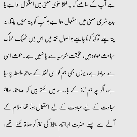
ہے آپ کے سامنے کہ یہ لفظ لغوی معنی میں استعمال ہوا ہے یا
جدید شرعی معنی میں استعمال ہوا ہے؟ آپ کو پتہ نہیں چلتا، نہ
پتہ چلے تو کیا کرنا چاہیے؟ اصول فقہ میں اس میں ٹھیک ٹھاک
مباحث موجود ہیں، حقیقت شرعیہ ہے یا نہیں ہے۔ بحث اسی
سے مربوط ہے، یہاں بھی ہم کو اسی لفظ کے ساتھ واسطہ پڑ رہا
ہے، اگر چہ ہم نماز کے بارے میں کہتے ہیں کہ
، صلاۃ
صلاۃ
عبادت کے لیے عبادت کے لیے استعمال ہوتا تھا اسلام کے
آنے سے پہلے حضرت ابراہیم
کی نماز کو صلاۃ کہتے تھے،
عليه‌السلام