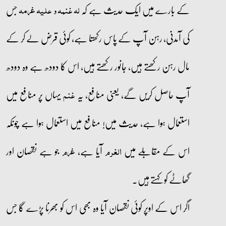
کے بارے میں ایک حدیث ہے کہ
جس
لہ غنمہ و علیہ غرمہ
کی آمدنی، رہن آپ کے پاس رکھتا ہے، کوئی قرض لے کر کے
مال رہن رکھتے ہیں، جانور رکھتے ہیں، اس کا دودھ ہے وہ دودھ
آپ حاصل کریں گے، یعنی منافع، یہ
یہاں پر منافع میں
غنم
استعمال ہوا ہے، حدیث میں! منافع میں استعمال ہوا ہے چونکہ
اس کے مقابلے میں
آیا ہے،
جو ہے نقصان اور
الغرم
غرم
گھاٹے کو کہتے ہیں۔
اگر اس کے اوپر کوئی نقصان آیا وہ بھی اس کو بھرنا پڑے گا جس