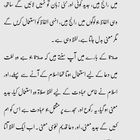
میں رائج ہیں، جدید کوئی اور نئی زبان تو نہیں لائیں گے ساتھ،
وہی الفاظ جو لوگوں میں رائج ہیں، انہی الفاظ کو استعمال کریں گے
مگر معنی بدل جاتا ہے، لفظ وہی ہے۔
کے بارے میں آپ سنتے ہیں کہ
جو ہے وہ لغت
صلاۃ
صلاۃ
میں دعا کے لیے استعمال ہوتا تھا اسلام کے آنے سے پہلے، اور
اسلام نے خاص عبادت کے لیے لفظ صلاۃ وہ استعمال کیا، جدید
معنی ہو گیا، یہ رکوع اور سجدے پر مشتمل جو عبادت ہے اس کو ہم
کہیں گے جدید معنی، اور دعا قدیم لغوی معنی۔ اب ایک لفظ آتا