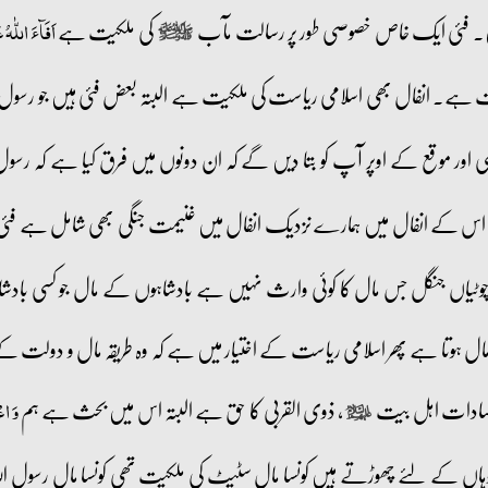
 ہیں۔ فئی ایک خاص خصوصی طور پر رسالت مآب
کی ملکیت ہے
اَفَآءَ اللّٰہُ
صلى‌الله‌عليه‌وآله‌وسلم
یت ہے۔ انفال بھی اسلامی ریاست کی ملکیت ہے البتہ بعض فئی ہیں جو رسول ا
اور موقع کے اوپر آپ کو بتا دیں گے کہ ان دونوں میں فرق کیا ہے کہ رسو
 کے انفال میں ہمارے نزدیک انفال میں غنیمت جنگی بھی شامل ہے فئی بھ
 کی چوٹیاں جنگل جس مال کا کوئی وارث نہیں ہے بادشاہوں کے مال جو کسی با
 ہوتا ہے پھر اسلامی ریاست کے اختیار میں ہے کہ وہ طریقہ مال و دولت کے جو 
 سادات اہل بیت
، ذوی القربی کا حق ہے البتہ اس میں بحث ہے ہم
وَ اعۡ
عليهم‌السلام
 وہاں کے لئے چھوڑتے ہیں کونسا مال سٹیٹ کی ملکیت تھی کونسا مال رسول ال