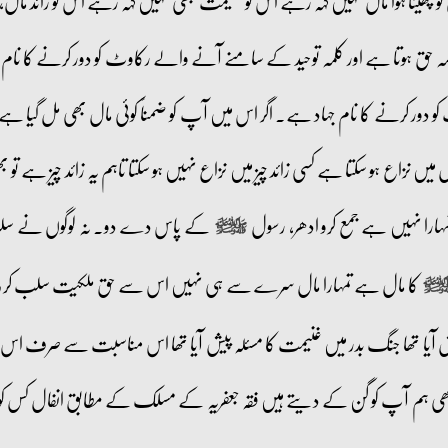
ھینا ہوا مال نہیں کہہ رہے اس کو غنیمت بھی نہیں کہہ رہے اس کو زائد مال، ف
 کلمہ حق ہوتا ہے اور کلمہ توحید کے سامنے آنے والے رکاوٹ کو دور کرنے کا نام 
ٹ کو دور کرنے کا نام جہاد ہے۔ اگر اس میں آپ کو ضمناً کوئی مال بھی مل گ
ع ہو سکتا ہے کسی زائد چیز میں نزاع نہیں ہو سکتا تاہم یہ زائد چیز ہے تو ب
ہارا نہیں ہے جمع کرو ادھر، رسول
کے پاس دے دو۔ نہ لوگوں نے سلب کی
صلى‌الله‌عليه‌وآله‌وسلم
کا مال ہے تمہارا مال سرے سے ہی نہیں اس سے حق ملکیت سلب کر 
له‌عليه‌وآله‌وسلم
 آیا تھا جنگ بدر میں غنیمت کا مسئلہ پیش آیا تھا اس مناسبت سے صرف اس
ہم آپ کو گن کے دیتے ہیں فقہ جعفریہ کے مسلک کے مطابق انفال کس کو کہتے