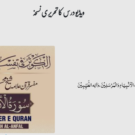
ویڈیو درس کا تحریری نسخہ
ْأَنْبِيَاءِ وَالْمُرْسَلِيْنَ، وَاٰلِه الطَّیِّبِیْنَ