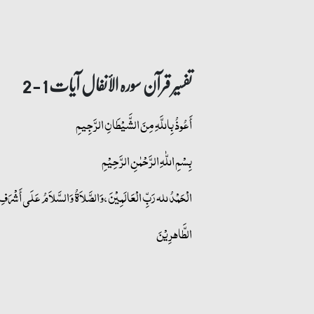
تفسیر قرآن سورہ ‎الأنفال‎ آیات 1 - 2
أَعُوذُ بِاللَّهِ مِنَ الشَّيْطَانِ الرَّجِيمِ
بِسْمِ اللّٰهِ الرَّحْمٰنِ الرَّحِيْمِ
الْحَمْدُ لله رَبِّ الْعَالَمِيْنَ، وَالصَّلاَةُ وَالسَّلاَمُ عَلَى أَشْرَفِ ال
الطَّاهرِیْنَ