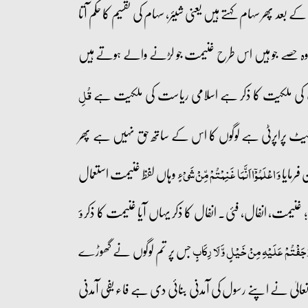
عد پھر سہام کہتے ہیں یعنی شیئر، سہام کی تقسیم کا حکم آتا
ہے وہ حصے جو ہیں اس طرح غنیمت جو لڑنے والے ہوتے ہیں
ت کی ملکیت کا ذکر ہے اسلامی ریاست کی ملکیت ہے
قُلِ
ٹیٹ پراپرٹی ہے لوگوں کا اس کے ساتھ حق نہیں ہے پھر
فرمایا
وہاں لفظ غنیمت استعمال
وَ اعۡلَمُوۡۤا اَنَّمَا غَنِمۡتُمۡ مِّنۡ شَیۡءٍ
غنیمت، انفال، فئی۔ انفال کا ذکر یہاں آیا غنیمت کا ذکر
وَ
جس پر تم لوگوں نے گھوڑے
 اَوۡجَفۡتُمۡ عَلَیۡہِ مِنۡ خَیۡلٍ وَّ لَا رِکَابٍ
 تعالیٰ نے اپنے رسول کی آمدنی بنائی دی ہے فاء یفی آمدنی