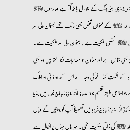
بغیر جنگ کے جو مال ہاتھ آتا ہے وہ رسول
 عَلٰی رَسُوۡلِہٖ
صلى‌الله‌عليه‌وآله‌وسلم
للہ
کے بعنوان شخص بھی مالک تھے بعنوان ولی امر
صلى‌الله‌عليه‌وآله‌وسلم
ل
شخصی ملکیت ہے یا بعنوان ولی امر ملکیت ہے۔
صلى‌الله‌عليه‌وآله‌وسلم
ی شامل ہے اور معادن جو معدنیات نکالتے ہیں وہ بھی
دشاہ کے شکت کھانے کی وجہ سے اس کے جو ذاتی جو املاک
اسلامی طریقہ تقسیم جو
میں بتایا
وَ اعۡلَمُوۡۤا اَنَّمَا غَنِمۡتُمۡ مِّنۡ شَیۡءٍ
میں تفصیلاً آپ کو بتائیں گے وہاں
لَمُوۡۤا اَنَّمَا غَنِمۡتُمۡ مِّنۡ شَیۡءٍ
لہ
کی ذاتی ملکیت تھی۔ بہر حال یہاں پر انفال سے
صلى‌الله‌عليه‌وآله‌وسلم