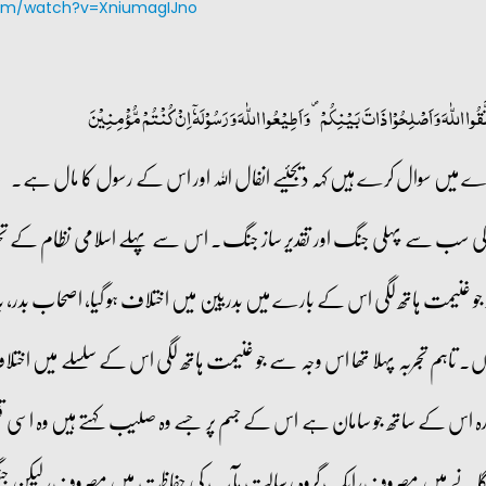
com/watch?v=XniumagIJno
َقُوا اللّٰہَ وَ اَصۡلِحُوۡا ذَاتَ بَیۡنِکُمۡ ۪ وَ اَطِیۡعُوا اللّٰہَ وَ رَسُوۡلَہٗۤ اِنۡ کُنۡتُمۡ مُّؤۡمِنِیۡنَ
 کی سب سے پہلی جنگ اور تقدیر ساز جنگ۔ اس سے پہلے اسلامی نظام کے تحت 
نیمت ہاتھ لگی اس کے بارے میں بدریین میں اختلاف ہو گیا، اصحاب بدر، بد
 تجربہ پہلا تھا اس وجہ سے جو غنیمت ہاتھ لگی اس کے سلسلے میں اختلاف ہو
 کا زرہ اس کے ساتھ جو سامان ہے اس کے جسم پر جسے وہ صلیب کہتے ہیں وہ اسی 
انے میں مصروف، ایک گروہ رسالت مآب کی حفاظت میں مصروف، لیکن جنگی غن