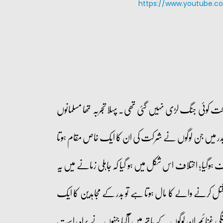
https://www.youtube.
کوئی جنگ لڑی نہیں گئی تھی۔ پہلا تجربہ تھا مسلمانوں
ر میں جن لوگوں نے شرکت کی ان کا ایک خاص مقام ہوتا
گیا؛ اختلاف اس شکل میں ہو گیا کہ جاہلی زمانے میں یہ
قتل کرنے والے کا مال ہوتا ہے تو بدر کے مجاہدین کا ایک
ائم ان لوگوں کے ہاتھ میں آگیا جنہوں نے براہ راست