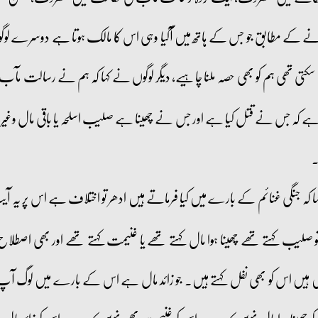
ی زمانے کے مطابق جو جس کے ہاتھ میں آگیا وہی اس کا مالک ہوتا ہے دوسرے ل
بدل سکتی تھی ہم کو بھی حصہ ملنا چاہیے، دیگر لوگوں نے کہا کہ ہم نے رسالت مآب
یہ ہے کہ جس نے قتل کیا ہے اور جس نے چھینا ہے صلیب اسلحہ یا باقی مال وغ
۔
کہا کہ جنگی غنائم کے بارے میں کیا فرماتے ہیں ادھر تو اختلاف ہے اس پر یہ
لیب کہتے تھے چھینا ہوا مال کہتے تھے یا غنیمت کہتے تھے اور بھی اصطلاح ہ
زیں ہیں اس کو بھی نفل کہتے ہیں۔ جو زائد مال ہے اس کے بارے میں لوگ آپ سے 