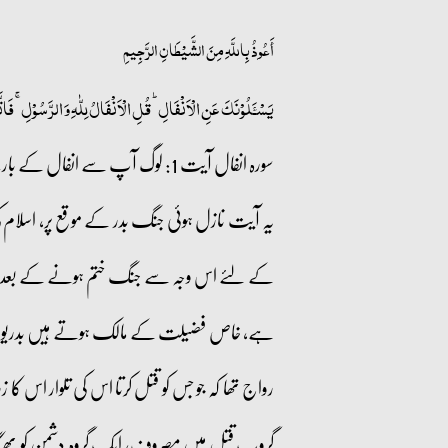
أَعُوذُ بِاللَّهِ مِنَ الشَّيْطَانِ الرَّجِيمِ
یَسۡـَٔلُوۡنَکَ عَنِ الۡاَنۡفَالِ ؕ قُلِ الۡاَنۡفَالُ لِلّٰہِ وَ الرَّسُوۡلِ ۚ فَاتّ
سورہ انفال آیت 1: لوگ آپ سے انفال کے بارے میں سوال کرے ہیں کہہ دیجئیے انفال اللہ اور اس کے رسول کا مال ہے۔
یہ آیت نازل ہوئی جنگ بدر کے موقع پر، اسلام
کے لئے اس وجہ سے جنگ ختم ہونے کے بعد جو غ
ہے، خاص فضیلت کے مالک ہوتے ہیں بدریوں۔ تاہم
رواج تھا کہ جو جس کو قتل کرتا اس کی تلوار اس
گروپ قتل میں مصروف، ایک گروہ دشمن کو بھگ