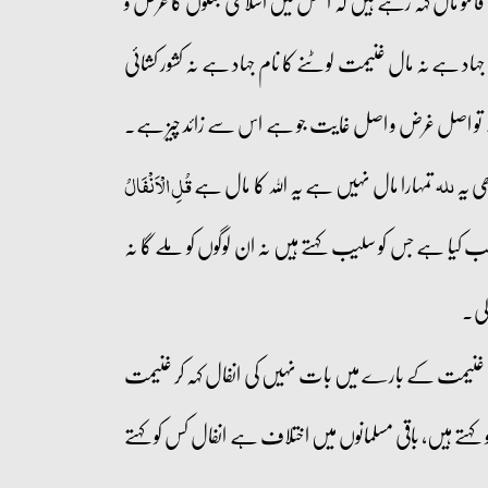
التو مال کہہ رہے ہیں کہ اصل میں اسلامی جنگوں کا غرض و
جہاد ہے نہ مال غنیمت لوٹنے کا نام جہاد ہے نہ کشور کشائی
یا ہے تو اصل غرض و اصل غایت جو ہے اس سے زائد چیز ہے۔
ھی یہ
تمہارا مال نہیں ہے یہ اللہ کا مال ہے
للہ
قُلِ الۡاَنۡفَالُ
ا ہے جس کو سلیب کہتے ہیں نہ ان لوگوں کو ملے گا نہ
لی۔
 غنیمت کے بارے میں بات نہیں کی انفال کہہ کر غنیمت
 ہیں، باقی مسلمانوں میں اختلاف ہے انفال کس کو کہتے