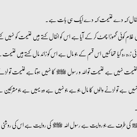
یں انفال کہہ دے غنیمت کہہ دے ایک ہی بات ہے۔
ئی غلام کوئی گھوڑا چھٹ کر کے آیا ہے اس کو انفال کہتے ہیں غنیمت کو نہیں ک
ئی زرہ رہ گیا تھا کہیں اس قسم کے جو مال ہے اس کو زائد مال کہتے ہیں غنیمت س
نیمت نہیں ہے غنیمت تو اللہ و رسول
کا نہیں ہوتا ہے غنیمت تو لڑنے
صلى‌الله‌عليه‌وآله‌وسلم
ہیں ہے تو لڑنے والوں کا مال جو ہے جو نہیں ہے وہ یہیں ہے جو مشرکین سے 
۔
کی طرف سے جو روایت ہے رسول اللہ
کی روایت ہے اس کی روشنی می
م‌السلام
صلى‌الله‌عليه‌وآله‌وسلم