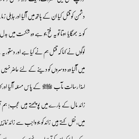
دشمن کو قتل کیا ان کے ہاتھ میں آگیا اور جاہل
کو نہ بھگایا ہوتا تو یہ فتح جو ہے وہ شکست میں 
لوگوں نے کہا کہ قتل ہم نے کیا ہے اور دستور 
میں آگیا وہ دوسروں کو دینے کے لئے حاضر نہیں
لہذا رسالت مآب
کے پاس مسئلہ آگیا اور 
صلى‌الله‌عليه‌وآله‌وسلم
زائد مال کے بارے میں پوچھتے ہیں عجب! ہم تو ص
میں، نفل کہتے ہیں زائد کو جو واجب سے زائد نما