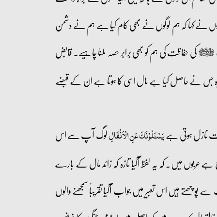
وگوں نے کہا کہ ہم لوگوں نے بھی کام کیا ہے ہم نے دشمن
کی حفاظت کی ہم کو بھی برابر حصہ ملنا چاہیے۔ قابض
صلى‌الله‌عليه‌وآله‌وسلم
یرہ جس نے حاصل کیا ہے مال اسی کا ہوتا ہے ان کے قبضے
 آیت نازل ہوتی ہے
لوگ آپ سے اس
یَسۡـَٔلُوۡنَکَ عَنِ الۡاَنۡفَالِ
ے عربوں میں۔ کہ یہ لفظ آگیا تازہ کہ زائد مال کے بارے
پوچھتے ہیں اس تعبیر میں جواب آگیا تقریباً سمجھنے والوں