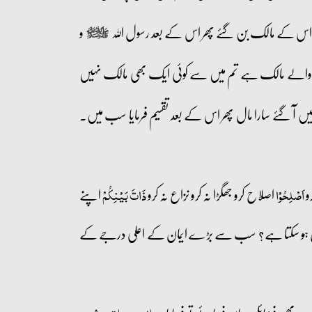
س کے مالک بن گئے پھر اس کے بعد رسول اللہ
و
صلى‌الله‌عليه‌وآله‌وسلم
والے مالک ہے تم میں سے کوئی ایک بھی مالک نہیں
ں آ گئے سارا مال پھر اس کے بعد تقسیم فرمایا سب میں۔
و
اصلاح کرو جھگڑا نہ کرو نزاع نہ کرو
اپنے
اَصۡلِحُوۡا
ذَاتَ بَیۡنِکُمۡ
کون ہو سکتا ہے؟ سب سے بڑے ایمان کے اعلی درجے کے