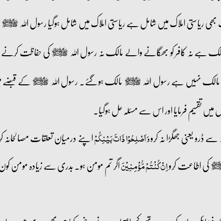
ھی ریاستی املاک میں شامل ہے ریاستی املاک میں شامل ہوگیا رسول اللہ
ا
صلى‌الله‌عليه‌وآله‌وسلم
 مالک ہے نہ کافر کو بھگانے والے مالک نہ رسول اللہ
کی حفاظت کرنے 
صلى‌الله‌عليه‌وآله‌وسلم
ھی مالک نہیں ہے رسول اللہ
مالک ہوگئے۔ رسول اللہ
کے قبضے می
صلى‌الله‌عليه‌وآله‌وسلم
صلى‌الله‌عليه‌وآله‌وسلم
یں تقسیم فرمایا اور اس سے مسئلہ حل ہوگیا۔
 سے ڈرو یعنی جھگڑا نہ کرو
اپنے درمیان تعلقات مصالحانہ کر
وَ اَصۡلِحُوۡا ذَاتَ بَیۡنِکُمۡ
کی اطاعت کرو
اگر تم مومن ہو۔ بدری سے زیادہ مومن 
اِنۡ کُنۡتُمۡ مُّؤۡمِنِیۡنَ
عليه‌وآله‌وسلم