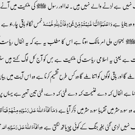
گ نہیں ہے لڑنے والے نہیں ہیں۔ خدا اور رسول
کی ملکیت میں آنے کے ب
صلى‌الله‌عليه‌وآله‌وسلم
 وہ بتایا ہے
خمس نکالو باقی چار جو 
وَ اعۡلَمُوۡۤا اَنَّمَا غَنِمۡتُمۡ مِّنۡ شَیۡءٍ فَاَنَّ لِلّٰہِ خُمُسَہٗ
بعنوان ولی امر مالک ہوتا ہے اس کا مطلب یہ ہے کہ یہ انفال ریاس
ى‌الله‌عليه‌وآله‌وسلم
لکیت ہے یعنی یہ اسلامی ریاست کی ملکیت ہے جس کو آج کل لوگ کہتے ہیں س
ا اور باقی لوگوں کو اتنا ملے گا وہ کس طرح تقسیم کرنا ہے وہ اس آیت میں بیان 
ال کہا ہے انفال کہہ دے غنیمت کہہ دے فئی کہہ دے، فئی تین تعبیر ہے یہاں پر؛ 
ہ سورہ حشر میں تقریبا سورہ حشر میں ذکر آیا ہے
وَ مَاۤ اَفَآءَ اللّٰہُ عَلٰی رَسُوۡلِہٖ مِنۡہُمۡ فَمَاۤ
ہیں لڑی گئی بغیر جنگ کے کوئی چیز ہاتھ لگتی ہے وہ
اللہ
اَفَآءَ اللّٰہُ عَلٰی رَسُوۡلِہٖ