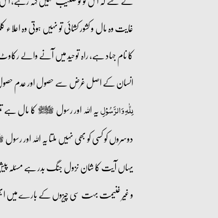
کے لئے کہ اس کو تو صلیب نہیں کہہ رہے، اس کو چ
غایت وہ مال و کشور کشائی تو نہیں ہوتی وہ اعلاء
کا نام جہاد ہے، راہ توحید میں آنے والے رکاو
انسان کے اصل غرض سے حصول اور عدم حصول میں نزا
یہ اللہ اور رسول
کا مال ہے تم
لِلّٰہِ وَ الرَّسُوۡلِ
صلى‌الله‌عليه‌وآله‌وسلم
دوسروں کو کسی کو بھی نہیں ملتا یہ اللہ اور رسول
صلى‌ال
یہاں آیت کا شان نزول جنگ بدر ہے مسئلہ پیش
و غیر غنیمت بہت سی چیزوں کے بارے میں ابھی 