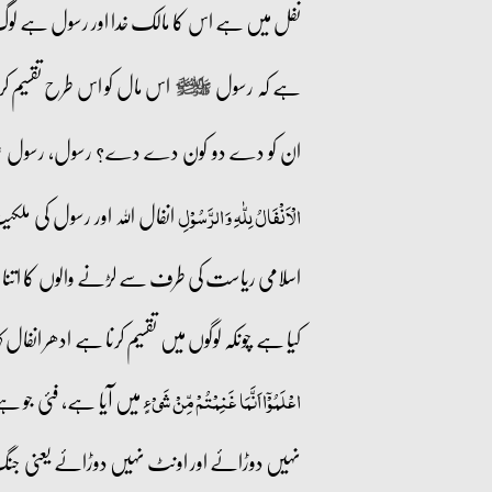
نفل میں ہے اس کا مالک خدا اور رسول ہے لو
ہے کہ رسول
اس مال کو اس طرح تقسیم کرو
صلى‌الله‌عليه‌وآله‌وسلم
ان کو دے دو کون دے دے؟ رسول، رسول
صل
انفال اللہ اور رسول کی م
الۡاَنۡفَالُ لِلّٰہِ وَ الرَّسُوۡلِ
اسلامی ریاست کی طرف سے لڑنے والوں کا اتنا ملے گ
کیا ہے چونکہ لوگوں میں تقسیم کرنا ہے ادھر انف
میں آیا ہے، فئی جو ہے و
اعۡلَمُوۡۤا اَنَّمَا غَنِمۡتُمۡ مِّنۡ شَیۡءٍ
نہیں دوڑائے اور اونٹ نہیں دوڑائے یعنی جنگ ن