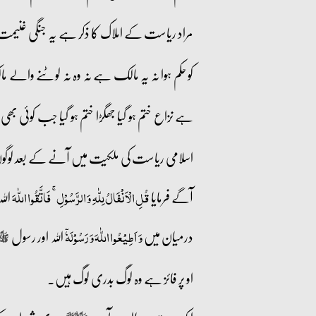
مراد ریاست کے املاک کا ذکر ہے یہ جنگی غنیمت ب
کو حکم ہوا نہ یہ مالک ہے نہ وہ نہ لوٹنے والے
ہے نزاع ختم ہو گیا جھگڑا ختم ہو گیا جب کوئی ب
اسلامی ریاست کی ملکیت میں آنے کے بعد لوگوں م
آگے فرمایا
اللہ
قُلِ الۡاَنۡفَالُ لِلّٰہِ وَ الرَّسُوۡلِ ۚ فَاتَّقُوا اللّٰہَ
درمیان میں
اللہ اور رسول
وَ اَطِیۡعُوا اللّٰہَ وَ رَسُوۡلَہٗۤ
صلى‌الله‌
او پر فائز ہے وہ لوگ بدری لوگ ہیں۔