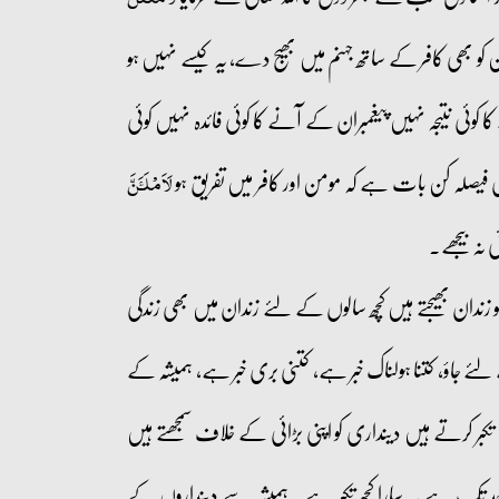
 کو بھی کافر کے ساتھ جہنم میں بھیج دے، یہ کیسے نہیں ہو
ا کوئی نتیجہ نہیں پیغمبران کے آنے کا کوئی فائدہ نہیں کوئی
ری فیصلہ کن بات ہے کہ مومن اور کافر میں تفریق ہو
لَاَمۡلَـَٔنَّ
نہ بیجھے۔
کو زندان بھیجتے ہیں کچھ سالوں کے لئے زندان میں بھی زندگی
جاؤ، کتنا ہولناک خبر ہے، کتنی بری خبر ہے، ہمیشہ کے
 تکبر کرتے ہیں دینداری کو اپنی بڑائی کے خلاف سمجھتے ہیں
حد تک ہے یہ سارا کچھ تکبر ہے۔ ہمیشہ سے دینداروں کے