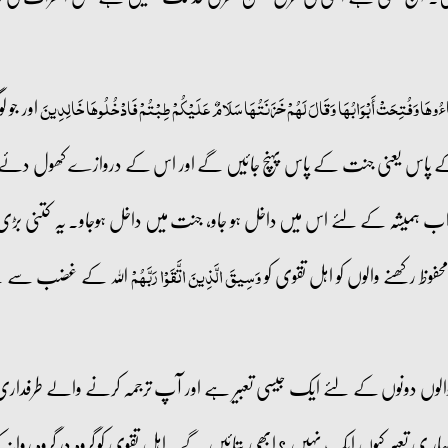
اور جو
 جَاءُوهَا وَفُتِحَتْ أَبْوَابُهَا وَقَالَ لَهُمْ خَزَنَتُهَا سَلَامٌ عَلَيْكُمْ طِبْتُمْ فَادْخُلُوهَا خَالِدِينَ
کے پاس یعنی جنت کے پاس پہنچ جائیں گے اور اس کے دروازے کھول دئے
میشہ کے لئے اس میں داخل ہو جاو، جنت میں داخل ہوجاو۔ یہ کتنی بڑی خ
حفوظ رکھنے والوں کو اہل تقوی کو
اللہ کے غضب سے بچنے و
وَسِيقَ الَّذِينَ اتَّقَوْا رَبَّهُمْ
 والوں دونوں کے لئے ایک جیسی تعبیر ہے اور آپ ترجمہ کرنے والے طرفداری 
مہار ی تعبیر کیوں ایک نہیں ؟ ابھی بتائیں گے۔ اہل تقوی کو گروہ در گروہ روانہ ک