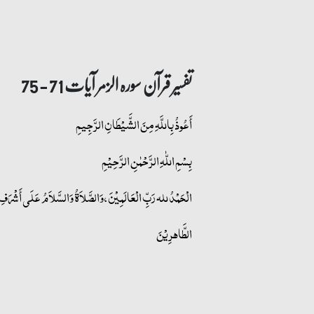
تفسیر قرآن سورہ ‎الزمر‎ آیات 71 - 75
أَعُوذُ بِاللَّهِ مِنَ الشَّيْطَانِ الرَّجِيمِ
بِسْمِ اللّٰهِ الرَّحْمٰنِ الرَّحِيْمِ
الْحَمْدُ لله رَبِّ الْعَالَمِيْنَ، وَالصَّلاَةُ وَالسَّلاَمُ عَلَى أَشْرَفِ ال
الطَّاهرِیْنَ