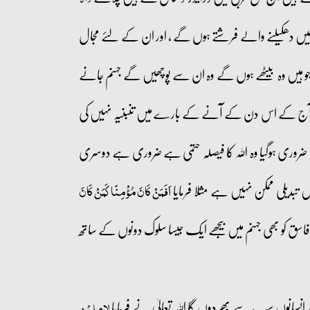
اس میں دھکیلنے والے فرشتے ہوں گے ، اور ان کے لئے مجال
جو ہیں وہ بیٹھے ہوں گے وہ ان سے پوچھیں گے جہنم جانے
 ؟ اور آج کے اس دن کے آنے کے بارے میں تنبنیہ نہیں کی
، وہ ضروری ہوگیا وہ اللہ کا فیصلہ حتمی ہے ضروری ہے دوسری
 تبدیلی ممکن نہیں ہے مثلا فرمایا
اَفَمَنْ کَانَ مُؤْمِنًا کَمَنْ کَانَ
اور فاسق کو بھی جہنم میں بیجھے ایک جیسا سلوک دونوں کے ساتھ
ور انسانوں سب سے بھر دوں گا اللہ تعالیٰ نے فرمایا
لاملئن