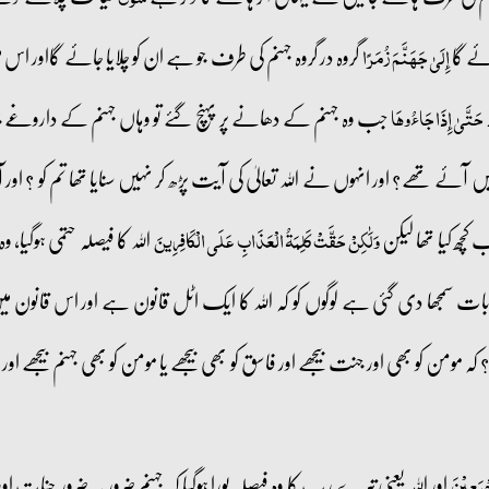
ائے گا
گروہ در گروہ جہنم کی طرف جو ہے ان کو چلایا جائے گااور 
إِلَىٰ جَهَنَّمَ زُمَرًا
جب وہ جہنم کے دھانے پر پہنچ گئے تو وہاں جہنم کے داروغے 
حَتَّىٰ إِذَا جَاءُوهَا
یں آئے تھے؟ اور انہوں نے اللہ تعالیٰ کی آیت پڑھ کر نہیں سنایا تھا تم کو
 کچھ کیا تھا لیکن
اللہ کا فیصلہ حتمی ہوگیا
وَلَٰكِنْ حَقَّتْ كَلِمَةُ الْعَذَابِ عَلَى الْكَافِرِينَ
بات سمجھا دی گئی ہے لوگوں کو کہ اللہ کا ایک اٹل قانون ہے اور اس قانون میں
؟ کہ مومن کو بھی اور جنت بیجھے اور فاسق کو بھی بیجھے یا مومن کو بھی جہنم بیجھے 
اور اللہ یعنی تیرے رب کا وہ فیصلہ پورا ہوگیا کہ جہنم ضرور بہ ضرور جنات ا
جۡمَعِیۡنَ