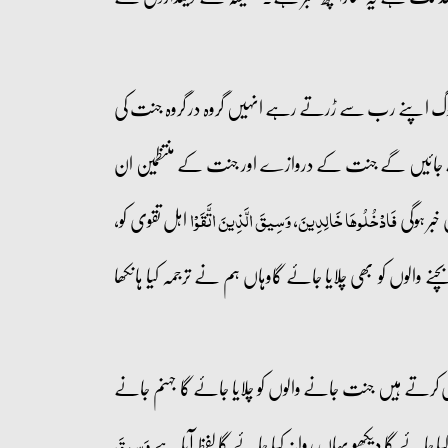
 لوگ اپنے رب سے ڑرتے رہے انہیں گروہ در گروہ جنت کی
 جائیں گے جنت کے دروازے اور جنت کے منتظمین ان
بر ہوگی
،
اہل تقوی کو،
فَادْخُلُوهَا خَالِدِينَ
وَسِيقَ الَّذِينَ اتَّقَوْا
الوں کو بھی چلایا جائے گاوہاں ہم نے ترجمہ کیا ہانکھا
کرتے ہیں جنت جانے والوں کو چلایا جائے گا جہنم جانے
یا جائے گا دیکھو یہاں روانہ کیا جائے گا لفظ آیا ہے
وَسِيقَ