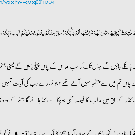
om/watch?v=qQtq881TDO4
فُتِحَتْ أَبْوَابُهَا وَقَالَ لَهُمْ خَزَنَتُهَا أَلَمْ يَأْتِكُمْ رُسُلٌ مِنْكُمْ يَتْلُونَ عَلَيْكُمْ آيَاتِ رَبِّكُمْ وَيُن
در گروہ جہنم کی طر ف ہانکے جائیں گے یہاں تک کہ جب وہ اس کے پاس پہنچ جائیں گے
ے پاس تم میں سے پیغمبر نہیں آئے تھے؟ جو تمہارے رب کی آیات تمہی
فار کے حق میں عذاب کا فیصلہ حتمی ہو چکا ہے، کہا جائے گا جہنم کے دروازو
نم کی طرف ہانکے جائیں گے یہاں آکر ہانکنے کا ذکر ہے
سیاقت چلانے کو کہت
سوق