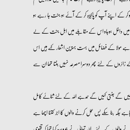
و کر کے اپنے آپ کو پاکیزہ کر کے آئے ہو جنت جا رہے ہو
 میں داخل ہوجاو اس کے مقابلے میں اہل جنت کے لے
ر ہے مولا کے فضائل میں بہت بہترین اشعار کہے ہیں اس
 زائروں کے لئے پھر دوسرا مصرعہ نہیں بنتا تھا ان سے
ہیں گے جنتی کہیں گے حمدہے اللہ کے لئے ثنائے کامل
ے جگہ بنا سکے پس عمل کرنے والوں کا اجر کتنا اچھا ہے
نے والوں کے لئے۔ اللہ تعالیٰ نے جو وعدہ کیا تھا کہ تقوی