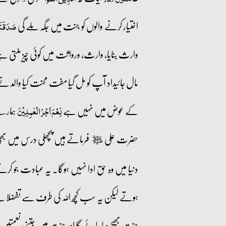
اختیار کرنے والوں کو جنت میں جگہ ملے گی
صَدَقَنَا
وارث بنایا، وارث، ورواثت میں کوئی چیز ملتی 
مال جائیداد آپ کو مل گیا مفت محنت کیا والد نے
کے عوض میں نہیں ہے
ہمارے
نِعۡمَ اَجۡرُ الۡعٰمِلِیۡنَ
حضرت علی
فرماتے ہیں پچھلی درس میں بھی 
عليه‌السلام
دنیا میں وہ حق ادا نہیں ہوگا۔ یہ عبادت جو 
ہوتے لیکن یہ سب کچھ اللہ کی طرف سے تفضلا ہے
جنت بھیج دیا جائے گا اور جنت میں جتنی نعمتیں