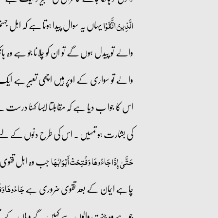
یہاں یہ سوال پیدا ہوتا ہے کہ اہل 
الَّذِينَ اتَّقَوْا
والے تو پیدل ہوں گے تو ان کو چلانا جو ہے وہ ہ
والے تو سواری کے اوپر ہیں اچھی تعبیر ہے ایک۔
اس کا جوا ب دیا ہے کہ مقابلتا ایسا کہنا درست
کی بشارت ہو تمہیں ۔ اس کی طرح دنوں کے لئے 
جب وہ اہل تقوی ی
حَتَّىٰ إِذَا جَاءُوهَا وَفُتِحَتْ أَبْوَابُهَا
چاہے ایمان کے بعد تقوی ضروری ہے
جَاءُوهَا وَفُ
جو ہے وہ جنت والوں سے کہیں گے وہاں کے منت