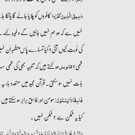
کافروں کو چلایا جائے گا ہانکا ج
وَسِيقَ الَّذِينَ كَفَرُوا
نہیں ہے کہ وہ ہم نہیں جائیں گے وغیرہ کہے ۔
کی نوبت کیوں آئی؟ کیا تمہارے پاس پیغمبران نہ
تھی؟
وہ کہتے ہیں کہ تنبیہ بھی کی تھی سب
قالو بلی
بات نہیں ہو سکتی۔ قرآن مجید میں متعدد بار یہ 
مومن اور فاسق برابر ہو سکتے ہیں 
فَاسِقًا لاَ یَسْتَوٗنَ:
کیا یہ ممکن ہے ؟ ممکن نہیں۔
وَ تَمَّتۡ کَلِمَۃُ رَبِّکَ لَاَمۡلَـَٔنَّ جَہَنَّمَ مِنَ الۡجِنَّۃِ وَ النَّاسِ اَ