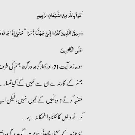
أَعُوذُ بِاللَّهِ مِنَ الشَّيْطَانِ الرَّجِيمِ
وَسِيقَ الَّذِينَ كَفَرُوا إِلَىٰ جَهَنَّمَ زُمَرًا ۖ حَتَّىٰ إِذَا جَاءُوهَا 
عَلَى الْكَافِرِينَ
سورہ زمر آیت 71، اور کفار گروہ 
جہنم کے کارندے ان سے کہیں گے کیا تمہار
متنبہ کرتے؟ وہ کہیں گے کیوں نہیں، لیکن اب ک
کرنے والوں کا کتنا برا ٹھکانہ ہے ۔
زمر کے معنی چھوٹی جماعت ۔گروہ در گروہ جہ
زُمَرًا