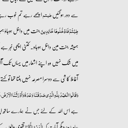
سے دور ہوگئیں
اچھے رہے تم خوب رہ
طبتم
جنت میں داخل ہوجاؤ ہمیش
طِبْتُمْ فَادْخُلُوهَا خَالِدِينَ
ہمیشہ جنت مین داخل ہوجاو۔ کتنی اچھی خبر 
میں شک نہیں وہ اپنے اشعار میں یہاں تک آگیا
آغاملا کاشی سے دوسرا مصرعہ نہیں بنتا تھا تو کہتے 
وَقَالُوا الْحَمْدُ لِلَّهِ الَّذِي صَدَقَنَا وَعْدَهُ وَأَوْرَثَنَا الْأَرْضَ 
ہے اس اللہ کے لئے جس نے ہمارے ساتھ اپنا وعد
دیگر آیات کہ
تقوی والوں کے 
عاملین
الَّذِیۡنَ اتَّقَوۡا