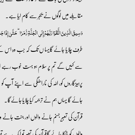
مقابلے میں لوگوں نے تکبر سے کام لیا ہے۔
وَسِيقَ الَّذِينَ اتَّقَوْا رَبَّهُمْ إِلَى الْجَنَّةِ زُمَرًا ۖ حَتَّىٰ إِذَا
طرف چلایا جائے گایہا ں تک کہ جب وہ اس 
سے کہیں گے تم پر سلام ہو بہت خوب رہے اب ہ
پرہیزگاروں کو، اللہ کی ناراضگی سے اپنے آپ کو م
جائے گا یہاں ہم نے ترجمہ کیا چلایا جائےگا۔
قرآن کی تعبیر جہنم جانے والوں اور جنت جانے
والوں کو ہانکا جائے گاقرآن کی تعبیر تو ایک ہے ت