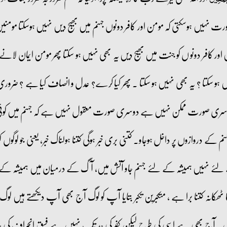
رت نہیں ہوسکتی کہ مومن اور کافر دونوں جہنم میں بھیج دیں نہیں ہوسکتا مومنین
اور کافر دونو ں کو جنت میں بھیج دیں یہ بھی نہیں ہو سکتا پھر مومن ایمان لانے ک
ہیں ہو سکتا ؟ یہ بھی نہیں ہو سکتا ۔ پھر کیا کرے؟ عدل و انصاف کیا ہے ؟ ضرو
 دوسری صورت ممکن نہیں ہے دوسری صورت معقول نہیں ہے کہ جہنم میں کوئی 
م کے دروازوں پر داخل ہوجاو۔ کتنی بری خبر ہوگی کتنا ہولناک خبر، یعنی جو لوگوں 
ئے نہیں ہمیشہ کے لئے جہنم جاو آتش میں، آگ کے درمیان میں ہمیشہ کے لئے 
 ٹھکانہ کتنا برا ہے ، متکبرین تکبر بتایا آپ کو لوگ آج بھی آپ دیکھتے ہیں لوگ
تے ہیں۔ آج بھی ہے اسی کی طرح لیکن کفر کی حد تک نہیں ہے فسق انحراف کی 