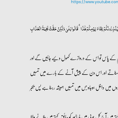
https://www.youtube.c
ْذِرُونَكُمْ لِقَاءَ يَوْمِكُمْ هَٰذَا ۚ قَالُوا بَلَىٰ وَلَٰكِنْ حَقَّتْ كَلِمَةُ الْعَذَابِ
 یعنی جہنم کے پاس تو اس کے دروازے کھول دئیے جائیں گے اور
ں سناتے اور اس دن کے پیش آنے کے بارے میں تمہیں
ں میں داخل ہوجاو جس میں تمہیں ہمیشہ رہنا ہے پس تکبر
ے ہیں آج کل عربی میں ڈرائیور کو سائق کہتے ہیں چلانے والا