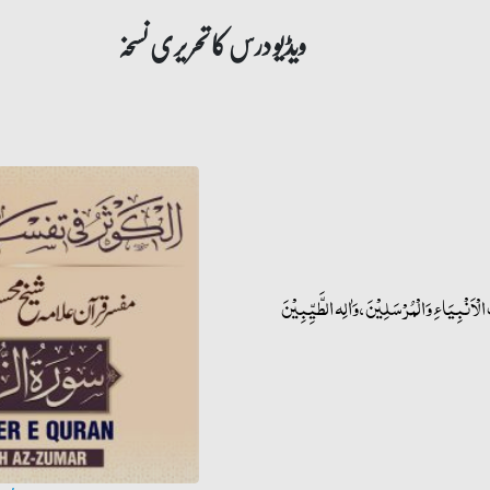
ویڈیو درس کا تحریری نسخہ
ْأَنْبِيَاءِ وَالْمُرْسَلِيْنَ، وَاٰلِه الطَّیِّبِیْنَ