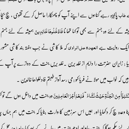
ے
پاکیزہ رہے گناہوں سے اپنے آپ کو چھٹکارا حاصل کر کے تقوی ، بچ بچا
طاب
ہ کے لئے وہ جہنم سے بھی تو کہا تھا نا
ہمیشہ کے لئے جہنم
فَادْخُلُوهَا خَالِدِينَ
ہے ایک روایت ہے
کہ ملا کاشی نے جب ہفتہ بند کاشی مشہو
العہدہ علی الراوی
 : زایران حضرتت را دایم از خُلد برین ۔خلد بریں جنت کے دوازے پر آپ کے
ہیں کہ خواب میں مولا نے فریا کہو :می رسد آواز طبتم فادخلواھا خالدین ۔
وہ جنت میں داخل ہوں گے تو ک
نَتَبَوَّأُ مِنَ الْجَنَّةِ حَيْثُ نَشَاءُ ۖ فَنِعْمَ أَجْرُ الْعَامِلِينَ
ہ سچ کر دکھایا اور ہمیں اس سرزمین کا وارث بنایا کہ جنت میں ہم جہاں چاہ
لئے حکم ہوگا کہ جنت جاو اور ادھر جنت میں جانے کے بعد کہا
عمل کر
عاملین