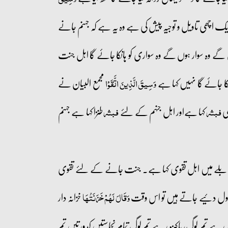
 اچھی تاویل و توجیہ پیش کی ہے وہ یہ ہے کہ جہنم جانے
وں گے وہ سوار ہوں گے وہ سواری کو ہانکا جائے گا اہل جنت
کا جائے گا نہیں کہا ہے
مجمع البیان نے
وَسِيقَ الَّذِينَ اتَّقَوْا
ی
کہا ہےاور اہل جنہم کے لئے
طنزا کہا ہے جہنم
فبشر
فبشر
مقابلے میں اہل تقوی کہا ہے۔ جنت جانے کے لئے تقوی
ل دئیے جاتے ہیں تو اس وقت
خزانہ دار
وَقَالَ لَهُمْ خَزَنَتُهَا
رہے تم لوگ، پاکیزہ رہے تم لوگ تمام نجاستیں کدورتیں تم