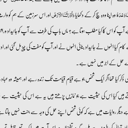
وہ اپنا ودہ سچ کر کے دکھایا
اور اس سرزمین کے ہم کو وارث
 وَعْدَهُ
وَأَوْرَثَنَا الْأَرْضَ
ہے آپ کو اس کا کیا مطلب ہوتا ہے؟ ماں باپ کی طرف سے آپ کو جائیداد وراث
 کام کیا انہوں نے جائیداد بنائی انہوں نے اور آپ کو مفت کی چیز مل گئی اور
 عمل کے اجر میں نہیں ہے۔
ذکر کیا تھا اگر ایک شخص جو ہے قیام قیامت تک زندہ رہے اور ہمیشہ وہ عبادت 
کرتے ہیں کیا اس کی حیثیت ہے جو نمازیں پڑھتے ہیں یہ ہے اس کی حیثیت ہے
 دیگر روایات میں ہے کہ کوئی شخص اپنے عمل کی وجہ سے جنت نہیں جاتا ہے وہ
 اللہ تعالیٰ کی طرف سے ملی گے وہ تفضلا ہے اس آیت میں ایک تعبیر قابل توج