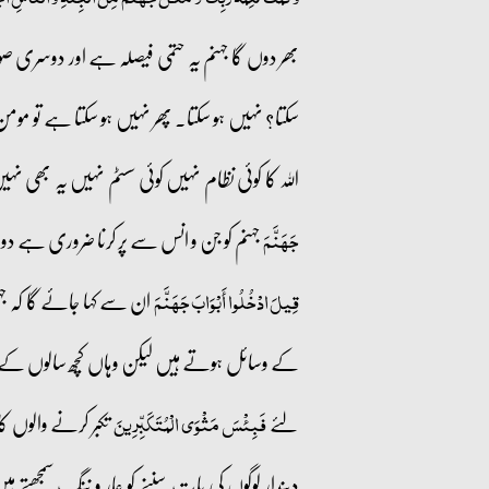
بھر دوں گا جہنم یہ حتمی فیصلہ ہے اور دوسری صو
سکتا؟ نہیں ہو سکتا۔ پھر نہیں ہو سکتا ہے تو مومن 
اللہ کا کوئی نظام نہیں کوئی سسٹم نہیں یہ بھی ن
جہنم کو جن و انس سے پر کرنا ضروری ہے
جَہَنَّمَ
ان سے کہا جائے گا کہ جہن
قِيلَ ادْخُلُوا أَبْوَابَ جَهَنَّمَ
کے وسائل ہوتے ہیں لیکن وہاں کچھ سالوں کے ل
لئے
تکبر کرنے والوں کا
فَبِئْسَ مَثْوَى الْمُتَكَبِّرِينَ
دیندار لوگوں کی بات سننے کو عار و ننگ سمجھ