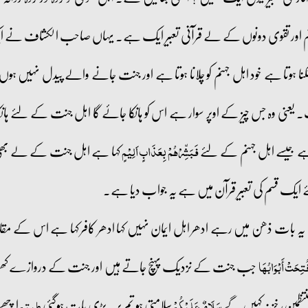
جہنم اور تقوی دونوں کے لے قرآنی تعبیر ایک ہے۔ یہاں صاحب الکشاف نے ایک
انکنا ہوتا ہے خود اہل جہنم کو چلانا ہوتا ہے اور جنت جانے والے پیدل نہیں ہ
 یعنی وہ جس چیز کے اوپر سوار ہے اس کو ہانکا جائے گا اہل جنت کے لئے ہان
 ہے جیسے اہل جہنم کے لئے
کہا ہے اہل جنت کے لے بھ
فَبَشِّرۡہُمۡ بِعَذَابٍ اَلِیۡمٍ
ایک قسم کی تعبیر قرآن میں ہے یہ جواب دیا ہے۔
ہ بات ذھن میں رہے ادھر اہل ایمان نہیں کہا ادھر کافر کہا ہے اس کے 
جب جنت کے نزدیک پہنچ جاتے ہیں اور جنت کے دروازے کھو
تِحَتْ أَبْوَابُهَا
ظمین، خزنہ کہیں گے
سلامتی ہو تم پر۔ بڑی بات ہوگئی
اچھے 
سَلَامٌ عَلَيْكُمْ
طبتم