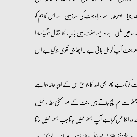
 بنایا۔
سے مراد جنت کی سرزمین ہے اس کا ہم کو
الارض
ت میں ملتی ہے ویسے مفت میں باپ کا انتقال ہوگیا سارا
 ادھر جنت آپ کو مل جاتی ہے ۔ اچھا جی تقوی جو کیا ہے اس
کرتا رہے پھر بھی اللہ کا جو حق اس کے اوپر عائد ہوا ہے
 جہنم سے ہم بچ جاتے ہیں جنت کے ہم مستحق حقدار نہیں
 اتنا عمل کیا ہے آپ جہنم نہیں جاتا جب جہنم نہیں جاتا
ہ ہے
وارث اس لئے کہا ہے
وَأَوْرَثَنَا الْأَرْضَ نَتَبَوَّأُ مِنَ الْجَنَّةِ