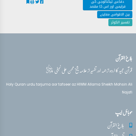
دفاعی ٹیکنالوجی کی
فراہمی اور اس کا مقصد
بین الاقوامی معاہدے
تفسیر الکوثر
بلاغ القرآن
قدس‌سره
قرآن مجید کا اردو ترجمہ اور تفسیر از علامہ شیخ محسن علی نجفی
Holy Quran urdu tarjuma aor tafseer az HIWM Allama Sheikh Mohsin Ali
Najafi
موبائل ایپ
بلاغ القرآن