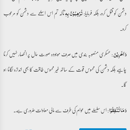
دشمن کو قتل کرو، بلکہ فرمایا:
تاکہ تم اس اسلحے سے دشمن کو مرعوب
تُرۡہِبُوۡنَ بِہٖ
کرو۔
: عسکری منصوبہ بندی میں صرف موجودہ صورت حال پر انحصار نہیں کرنا
وَ اٰخَرِیۡنَ
چاہیے بلکہ دشمن کی محسوس قوت کے ساتھ غیر محسوس طاقت کا بھی اندازہ لگانا ہو
گا۔
: اس سلسلے میں عوام کی طرف سے مالی معاونت ضروری ہے۔
وَ مَا تُنۡفِقُوۡا