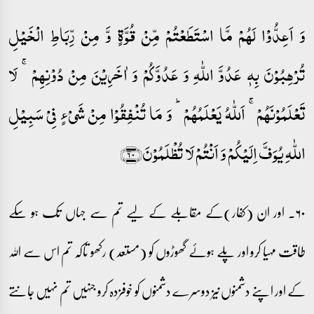
وَ اَعِدُّوۡا لَہُمۡ مَّا اسۡتَطَعۡتُمۡ مِّنۡ قُوَّۃٍ وَّ مِنۡ رِّبَاطِ الۡخَیۡلِ
تُرۡہِبُوۡنَ بِہٖ عَدُوَّ اللّٰہِ وَ عَدُوَّکُمۡ وَ اٰخَرِیۡنَ مِنۡ دُوۡنِہِمۡ ۚ لَا
تَعۡلَمُوۡنَہُمۡ ۚ اَللّٰہُ یَعۡلَمُہُمۡ ؕ وَ مَا تُنۡفِقُوۡا مِنۡ شَیۡءٍ فِیۡ سَبِیۡلِ
اللّٰہِ یُوَفَّ اِلَیۡکُمۡ وَ اَنۡتُمۡ لَا تُظۡلَمُوۡنَ﴿۶۰﴾
۶۰۔ اور ان (کفار)کے مقابلے کے لیے تم سے جہاں تک ہو سکے
طاقت مہیا کرو اور پلے ہوئے گھوڑوں کو (مستعد) رکھو تاکہ تم اس سے اللہ
کے اور اپنے دشمنوں نیز دوسرے دشمنوں کو خوفزدہ کرو جنہیں تم نہیں جانتے