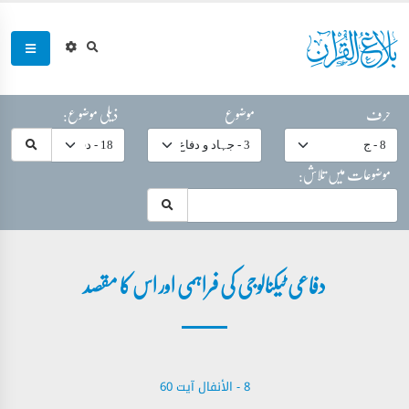
حرف
موضوع
ذیلی موضوع:
موضوعات میں تلاش:
دفاعی ٹیکنالوجی کی فراہمی اور اس کا مقصد
8 - ‎الأنفال‎ آیت 60