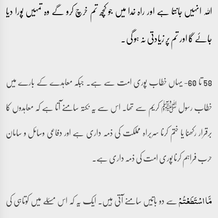
اللہ انہیں جانتا ہے اور راہ خدا میں جو کچھ تم خرچ کرو گے وہ تمہیں پورا دیا
جائے گا اور تم پر زیادتی نہ ہو گی۔
58 تا 60- یہاں خطاب پوری امت سے ہے۔ جبکہ معاہدے کے بارے میں
خطاب رسول ﷺ کریم سے تھا۔ اس سے یہ نکتہ سامنے آتا ہے کہ معاہدوں کا
برقرار رکھنا یا ختم کرنا سربراہ مملکت کی ذمہ داری ہے اور دفاعی وسائل و سامان
حرب فراہم کرنا پوری امت کی ذمہ داری ہے۔
سے دو باتیں سامنے آتی ہیں۔ ایک یہ کہ اس مسئلے میں کوتاہی کی
مَّا اسۡتَطَعۡتُمۡ