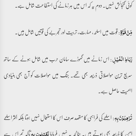
کوئی گنجائش نہیں۔ دوم یہ کہ اس میں ہر زمانے کی استطاعت شامل ہے۔
: قوت میں اسلحہ، مہارت، تربیت اور تجربے کی قوتیں شامل ہیں۔
مِّنۡ قُوَّۃٍ
: اس زمانے میں گھوڑے سامان حرب میں شامل ہونے کے ساتھ
رِّبَاطِ الۡخَیۡلِ
سریع ترین مواصلاتی ذریعہ بھی تھے۔ جنگ میں مواصلات کو آج بھی بنیادی
اہمیت حاصل ہے۔
: اسلحے کی فراہمی کا مقصد صرف اس کا استعمال نہیں ہوتا بلکہ اکثر اسلحے
تُرۡہِبُوۡنَ بِہٖ
امن کا ذریعہ بھی ہوتے ہیں۔ چنانچہ یہ نہیں فرمایا
تاکہ تم اس سے
تقتلون بہ