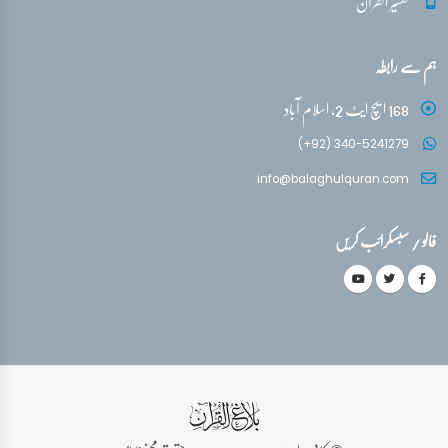
تفسیر القرآن
ہم سے رابطہ
168 ایچ ایٹ 2، اسلام آباد
(+92) 340-5241279
info@balaghulquran.com
فالو / سبسکرائب کریں