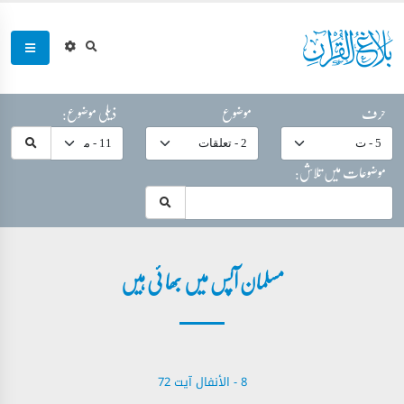
حرف
موضوع
ذیلی موضوع:
موضوعات میں تلاش:
مسلمان آپس میں بھا ئی ہیں
8 - ‎الأنفال‎ آیت 72