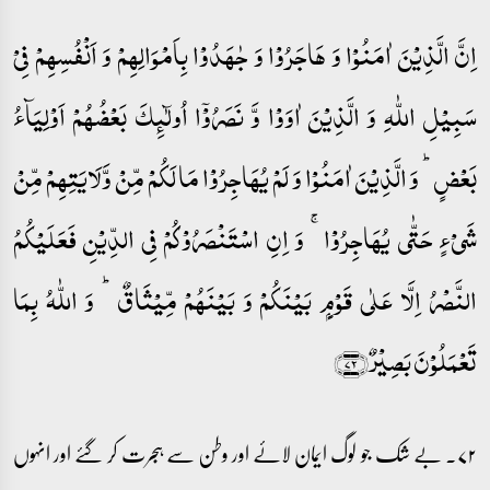
اِنَّ الَّذِیۡنَ اٰمَنُوۡا وَ ہَاجَرُوۡا وَ جٰہَدُوۡا بِاَمۡوَالِہِمۡ وَ اَنۡفُسِہِمۡ فِیۡ
سَبِیۡلِ اللّٰہِ وَ الَّذِیۡنَ اٰوَوۡا وَّ نَصَرُوۡۤا اُولٰٓئِکَ بَعۡضُہُمۡ اَوۡلِیَآءُ
بَعۡضٍ ؕ وَ الَّذِیۡنَ اٰمَنُوۡا وَ لَمۡ یُہَاجِرُوۡا مَا لَکُمۡ مِّنۡ وَّلَایَتِہِمۡ مِّنۡ
شَیۡءٍ حَتّٰی یُہَاجِرُوۡا ۚ وَ اِنِ اسۡتَنۡصَرُوۡکُمۡ فِی الدِّیۡنِ فَعَلَیۡکُمُ
النَّصۡرُ اِلَّا عَلٰی قَوۡمٍۭ بَیۡنَکُمۡ وَ بَیۡنَہُمۡ مِّیۡثَاقٌ ؕ وَ اللّٰہُ بِمَا
تَعۡمَلُوۡنَ بَصِیۡرٌ﴿۷۲﴾
۷۲۔ بے شک جو لوگ ایمان لائے اور وطن سے ہجرت کر گئے اور انہوں