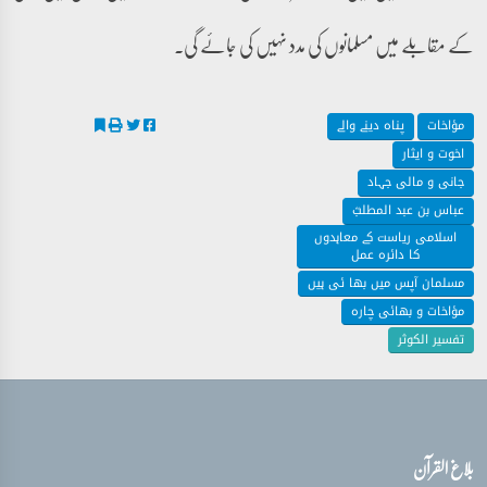
کے مقابلے میں مسلمانوں کی مدد نہیں کی جائے گی۔
مؤاخات
پناہ دینے والے
اخوت و ایثار
جانی و مالی جہاد
عباس بن عبد المطلبؓ
اسلامی ریاست کے معاہدوں
کا دائرہ عمل
مسلمان آپس میں بھا ئی ہیں
مؤاخات و بھائی چارہ
تفسیر الکوثر
بلاغ القرآن