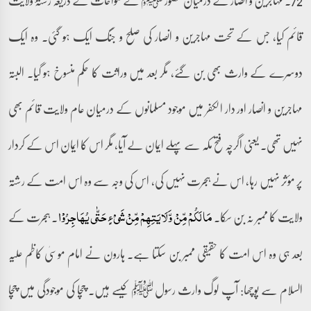
قائم کیا، جس کے تحت مہاجرین و انصار کی صلح و جنگ ایک ہو گئی۔ وہ ایک
دوسرے کے وارث بھی بن گئے، مگر بعد میں وراثت کا حکم منسوخ ہو گیا۔ البتہ
مہاجرین و انصار اور دار الکفر میں موجود مسلمانوں کے درمیان عام ولایت قائم بھی
نہیں تھی۔ یعنی اگرچہ فتح مکہ سے پہلے ایمان لے آیا، مگر اس کا ایمان اس کے کردار
پر مؤثر نہیں رہا، اس نے ہجرت نہیں کی، اس کی وجہ سے وہ اس امت کے رشتہ
ولایت کا ممبر نہ بن سکا۔
۔ ہجرت کے
مَا لَکُمۡ مِّنۡ وَّلَایَتِہِمۡ مِّنۡ شَیۡءٍ حَتّٰی یُہَاجِرُوۡا
بعد ہی وہ اس امت کا حقیقی ممبر بن سکتا ہے۔ ہارون نے امام موسیٰ کاظم علیہ
السلام سے پوچھا: آپ لوگ وارث رسول ﷺ کیسے ہیں۔ چچا کی موجودگی میں چچا