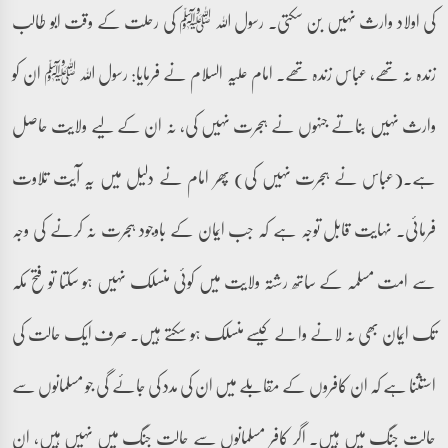
کی اولاد وارث نہیں بن سکتی۔ رسول اللہ ﷺ کی رحلت کے وقت ابو طالب
زندہ نہ تھے، عباس زندہ تھے۔ امام علیہ السلام نے فرمایا: رسول اللہ ﷺ ان کو
وارث نہیں بناتے جنہوں نے ہجرت نہیں کی، نہ ان کے لیے ولایت حاصل
ہے۔(عباس نے ہجرت نہیں کی) پھر امام نے دلیل میں یہ آیت تلاوت
فرمائی۔ نہایت قابل توجہ ہے کہ جب ایمان کے باوجود ہجرت نہ کرنے کی وجہ
سے امت مسلمہ کے ساتھ رشتہ ولایت میں کوئی منسلک نہیں ہو سکتا تو فتح مکہ
تک ایمان بھی نہ لانے والے کیسے منسلک ہو سکتے ہیں۔ صرف ایک حالت کی
استثنا ہے کہ ان کافروں کے مقابلے میں ان کی مدد کی جائے گی جو مسلمانوں سے
حالت جنگ میں ہیں۔ اگر کافر مسلمانوں سے حالت جنگ میں نہیں ہیں، ان