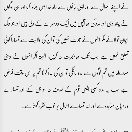
نے اپنے اموال سے اور اپنی جانوں سے راہ خدا میں جہاد کیا اور جن لوگوں
نے پناہ دی اور مدد کی وہ آپس میں ایک دوسرے کے ولی ہیں اور جو لوگ
ایمان تو لائے مگر انہوں نے ہجرت نہیں کی تو ان کی ولایت سے تمہارا کوئی
تعلق نہیں ہے جب تک وہ ہجرت نہ کریں، البتہ اگر انہوں نے دینی
معاملے میں تم لوگوں سے مدد مانگی تو ان کی مدد کرنا تم پر اس وقت فرض
ہے جب یہ مدد کسی ایسی قوم کے خلاف نہ ہو جن کے اور تمہارے
درمیان معاہدہ ہے اور اللہ تمہارے اعمال پر خوب نظر رکھتا ہے۔
72۔ مہاجرین و انصار کے درمیان حضور ﷺ نے مؤاخات کے ذریعہ رشتۂ ولایت