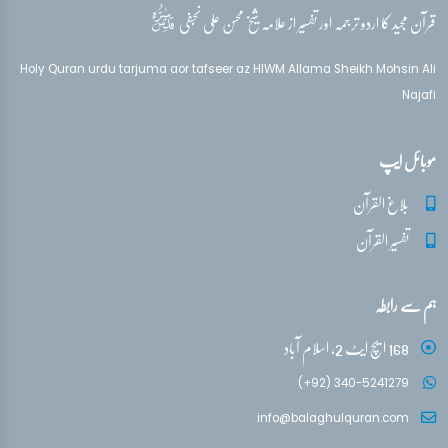
قدس‌سره
قرآن مجید کا اردو ترجمہ اور تفسیر از علامہ شیخ محسن علی نجفی
Holy Quran urdu tarjuma aor tafseer az HIWM Allama Sheikh Mohsin Ali
Najafi
موبائل ایپ
بلاغ القرآن
تفسیر القرآن
ہم سے رابطہ
168 ایچ ایٹ 2، اسلام آباد
(+92) 340-5241279
info@balaghulquran.com