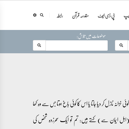
ایپ
پی ڈی ایف
مقدمہ قرآن
رابطہ
موضوعات میں تلاش:
ی خزانہ نازل کر دیا جاتا یا اس کا کوئی باغ ہوتا جس سے وہ کھا
وگ (اہل ایمان سے) کہتے ہیں: تم تو ایک سحرزدہ شخص کی