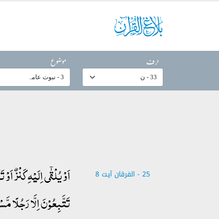
حرف
موضوع
اَوۡ یُلۡقٰۤی اِلَیۡہِ کَنۡزٌ اَوۡ
25 - ‎الفرقان آیت 8
تَتَّبِعُوۡنَ اِلَّا رَجُلًا مَّس