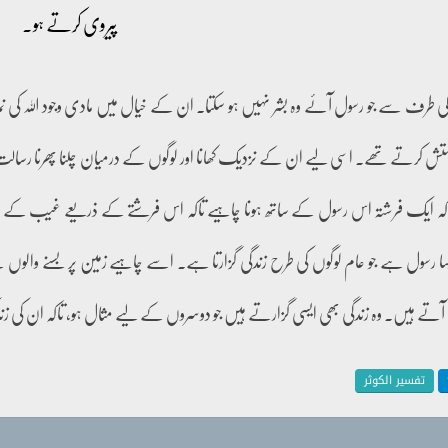
پیروی کرتے ہو۔
ہ اللہ کی طرف سے جو رسول آئے وہ بشر نہیں ہو سکتا۔ ان کے خیال میں مادی وجود اللہ کی نما
ستش کرتے تھے۔ اسی لیے ان کے نزدیک کھانا اور لوگوں کے درمیان چلنا پھرنا رسالت کے 
ک فرشتہ اس رسول کے ساتھ ہونا چاہیے تاکہ اس فرشتے کے ذریعے غیب کے ساتھ اتصال م
یسا رسول ہے جو عام لوگوں کی طرح زندگی گزارتا ہے۔ اسے چاہیے زمین پر بسنے والوں س
 ہیں۔ وہ زندگی بھی ایسی گزارتے ہیں جو دوسروں کے لیے مثال ہو، تاکہ ان کی زن
تفسیر الکوثر