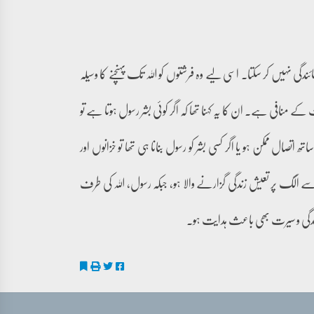
ئندگی نہیں کر سکتا۔ اسی لیے وہ فرشتوں کو اللہ تک پہنچنے کا وسیلہ
منافی ہے۔ ان کا یہ کہنا تھا کہ اگر کوئی بشر رسول ہوتا ہے تو
مکن ہو یا اگر کسی بشر کو رسول بنانا ہی تھا تو خزانوں اور
ے الگ پر تعیش زندگی گزارنے والا ہو، جبکہ رسول، اللہ کی طرف
دگی و سیرت بھی باعث ہدایت ہو۔