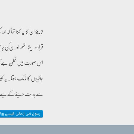
7۔8 ان کا یہ کہنا تھا ک
قرار دیتے تھے اور ان کی پر
اس صورت میں ممکن ہے کہ ای
جاگیروں کا مالک ہوتا۔ یہ ک
سے ہدایت دینے کے لیے آتے
رسول کی زندگی کیسی ہو؟