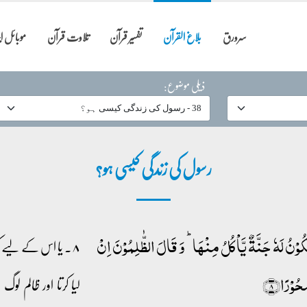
سرورق
بلاغ القرآن
تفسیر قرآن
تلاوت قرآن
موبائل 
ذیلی موضوع:
رسول کی زندگی کیسی ہو؟
 تَکُوۡنُ لَہٗ جَنَّۃٌ یَّاۡکُلُ مِنۡہَا ؕ وَ قَالَ الظّٰلِمُوۡنَ اِنۡ
۸۔ یا اس کے لیے کوئ
ۡحُوۡرًا﴿۸﴾
لیا کرتا اور ظالم ل