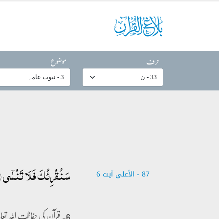
حرف
موضوع
سَنُقۡرِئُکَ فَلَا تَنۡسٰۤی ۙ﴿۶
87 - ‎الأعلى آیت 6
6۔ قرآن کی حفاظت اللہ تع