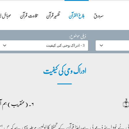
سرورق
بلاغ القرآن
تفسیر قرآن
تلاوت قرآن
موبائل 
ذیلی موضوع:
ادراک وحی کی کیفیت
﴾
۶۔ (عنقریب) ہم آپ کو پڑھائیں گے پھر آپ نہیں بھولیں گے،
الیٰ نے خود اپنے ذمے لی ہے، لہٰذا قرآن کے تحفظ کا اولین مرحلہ یہی ہے کہ جس ہستی