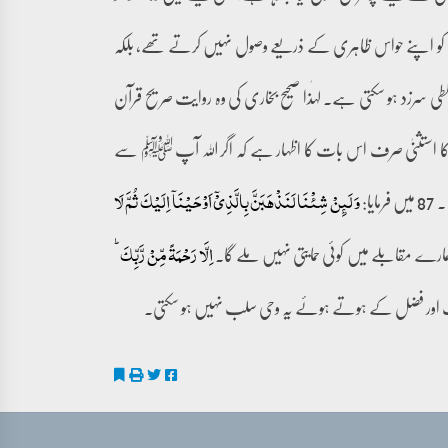
 کو اپنے حواس ظاہری کے ذریعے وصول نہیں کرتے تھے، بلکہ
 سرزد ہو سکتی ہے۔ لہٰذا صحیح بخاری کی وہ روایت صریح قرآن
 استثنیٰ صرف اس بات کا اظہار ہے کہ اگر اللہ آپ ﷺ سے
وَ لَئِنۡ شِئۡنَا لَنَذۡہَبَنَّ بِالَّذِیۡۤ اَوۡحَیۡنَاۤ اِلَیۡکَ ثُمَّ لَا
مارے مقابلے میں کوئی حمایتی نہیں ملے گا۔
اِلَّا رَحۡمَۃً مِّنۡ رَّبِّکَ ؕ
 اور فضل کے ہوتے ہوئے یہ وحی سلب نہیں ہو سکتی۔