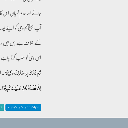
جائے اور عدم نسیان اس کا
آپ ﷺ وحی کو اپنے پورے وجو
کے خلاف ہے جس میں رسول 
اس وحی کو سلب کرنا چاہے تو پھر 
۔ ا
تَجِدُ لَکَ بِہٖ عَلَیۡنَا وَکِیۡلًا
۔
اِنَّ فَضۡلَہٗ کَانَ عَلَیۡکَ کَبِیۡرًا
ادراک وحی کی کیفیت
تف