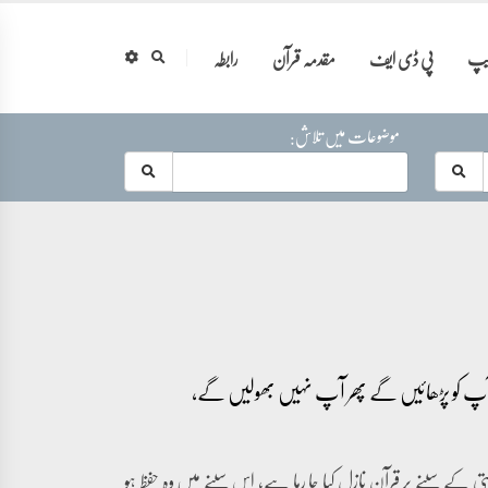
ایپ
پی ڈی ایف
مقدمہ قرآن
رابطہ
موضوعات میں تلاش:
 کے سینے پر قرآن نازل کیا جا رہا ہے، اس سینے میں وہ حفظ ہو