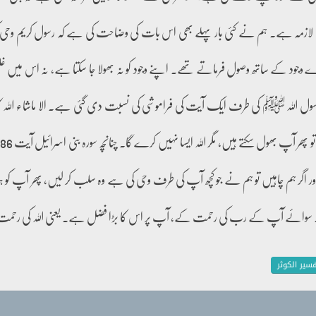
 لازمہ ہے۔ ہم نے کئی بار پہلے بھی اس بات کی وضاحت کی ہے کہ رسول کریم وحی
د کے ساتھ وصول فرماتے تھے۔ اپنے وجود کو نہ بھولا جا سکتا ہے، نہ اس میں غلطی
اللہ ﷺ کی طرف ایک آیت کی فراموشی کی نسبت دی گئی ہے۔ الا ماشاء اللہ کا
آپ بھول سکتے ہیں، مگر اللہ ایسا نہیں کرے گا۔ چنانچہ سورہ بنی اسرائیل آیت 86 ۔ 87 میں فرمایا:
ور اگر ہم چاہیں تو ہم نے جو کچھ آپ کی طرف وحی کی ہے وہ سلب کر لیں، پھر آپ کو ہ
 سوائے آپ کے رب کی رحمت کے، آپ پر اس کا بڑا فضل ہے۔ یعنی اللہ کی رحمت
سیر الکوثر