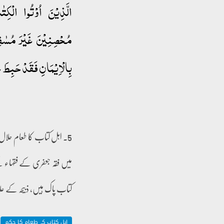
الَّذِیۡنَ اُوۡتُوا الۡکِتٰ
مُحۡصِنِیۡنَ غَیۡرَ مُسٰفِح
بِالۡاِیۡمَانِ فَقَدۡ حَبِطَ عَم
5۔ اہل کتاب کا طعام حلال
میں فقہ جعفری کے فقہاء کے
کتاب پاک ہیں، ذبیحہ کے عل
اہل کتاب کے طعام کا حکم