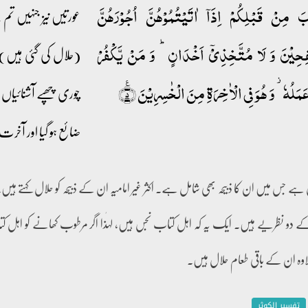
بَ مِنۡ قَبۡلِکُمۡ اِذَاۤ اٰتَیۡتُمُوۡہُنَّ اُجُوۡرَہُنَّ
عورتیں نیز جنہیں ت
ِیۡنَ وَ لَا مُتَّخِذِیۡۤ اَخۡدَانٍ ؕ وَ مَنۡ یَّکۡفُرۡ
(حلال کی گئی ہیں) 
َلُہٗ ۫ وَ ہُوَ فِی الۡاٰخِرَۃِ مِنَ الۡخٰسِرِیۡنَ ٪﴿۵﴾
چوری چھپے آشنائیاں یا 
ضائع ہو گیا اور آخر
 ہے جس میں ان کا ذبیحہ بھی شامل ہے۔ اکثر غیر امامیہ ان کے ذبیحہ کو حلال کہتے ہ
 دو نظریے ہیں۔ ایک یہ کہ اہل کتاب نجس ہیں، لہٰذا اگر مرطوب کھانے کو اہل کتاب
اوہ ان کے باقی طعام حلال ہیں۔
تفسیر الکوثر