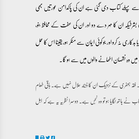
م سے پہلے کتاب دی گئی ہے ان کی پاکدامن عورتیں بھی
بشرطیکہ ان کا مہر دے دو اور ان کی عفت کے محافظ بنو،
بدکاری نہ کرو اور جو کوئی ایمان سے منکر ہو، یقینا اس کا عمل
ت میں وہ نقصان اٹھانے والوں میں سے ہو گا۔
یں۔ فقہ جعفری کے نزدیک ان کا ذبیحہ حلال نہیں ہے۔ باقی طعام
 نے ہاتھ لگایا ہو تو وہ نجس ہے۔ دوسرا نظریہ یہ ہے کہ اہل