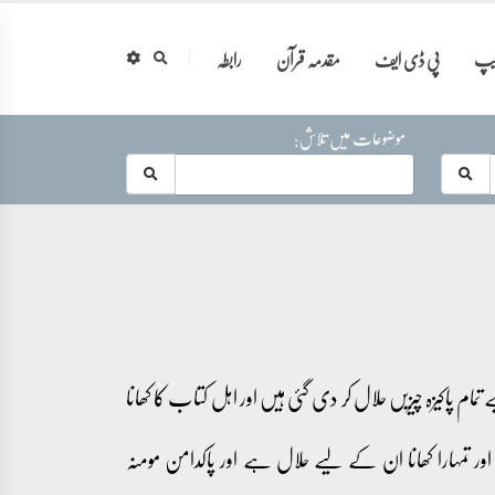
ایپ
پی ڈی ایف
مقدمہ قرآن
رابطہ
موضوعات میں تلاش:
ام پاکیزہ چیزیں حلال کر دی گئی ہیں اور اہل کتاب کا کھانا
ر تمہارا کھانا ان کے لیے حلال ہے اور پاکدامن مومنہ