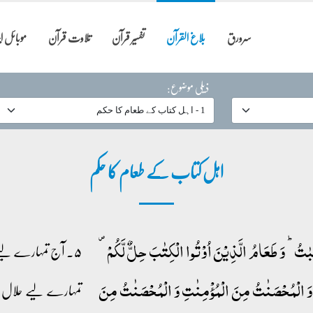
سرورق
بلاغ القرآن
تفسیر قرآن
تلاوت قرآن
موبائل 
ذیلی موضوع:
اہل کتاب کے طعام کا حکم
یِّبٰتُ ؕ وَ طَعَامُ الَّذِیۡنَ اُوۡتُوا الۡکِتٰبَ حِلٌّ لَّکُمۡ ۪
۵۔ آج تمہارے لیے تم
۫ وَ الۡمُحۡصَنٰتُ مِنَ الۡمُؤۡمِنٰتِ وَ الۡمُحۡصَنٰتُ مِنَ
تمہارے لیے حلال او