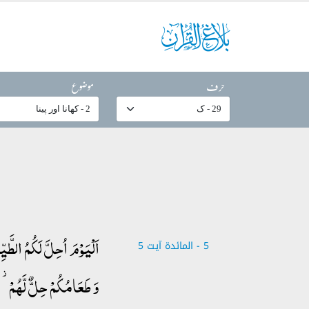
حرف
موضوع
اَلۡیَوۡمَ اُحِلَّ لَکُمُ الطَّ
5 - ‎المائدة‎ آیت 5
وَ طَعَامُکُمۡ حِلٌّ لَّہُمۡ 