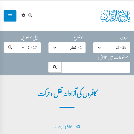
حرف
موضوع
ذیلی موضوع:
موضوعات میں تلاش:
کافروں کی آزادانہ نقل و حرکت
40 - ‎غافر‎ آیت 4