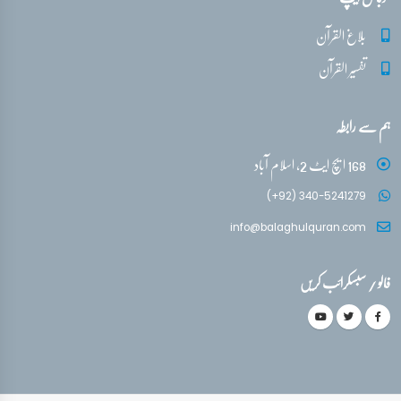
بلاغ القرآن
تفسیر القرآن
ہم سے رابطہ
168 ایچ ایٹ 2، اسلام آباد
(+92) 340-5241279
info@balaghulquran.com
فالو / سبسکرائب کریں