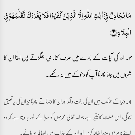
مَا یُجَادِلُ فِیۡۤ اٰیٰتِ اللّٰہِ اِلَّا الَّذِیۡنَ کَفَرُوۡا فَلَا یَغۡرُرۡکَ تَقَلُّبُہُمۡ فِی
الۡبِلَادِ﴿۴﴾
۴۔ اللہ کی آیات کے بارے میں صرف کفار ہی جھگڑتے ہیں لہٰذا ان کا
شہروں میں چلنا پھرنا آپ کو دھوکے میں نہ رکھے۔
4۔ دنیا کے ممالک میں ان کی رفت و آمد اور ان کا دندناتے پھرنا نیز ان کی پر تعیش
زندگی، اس مہلت کا نتیجہ ہے جو اللہ تعالیٰ مجرموں کو سزا کے طور پر دیتا ہے کہ وہ
اپنے جرم میں مزید اضافہ کریں اور ان کے عذاب میں اضافہ ہو جائے۔