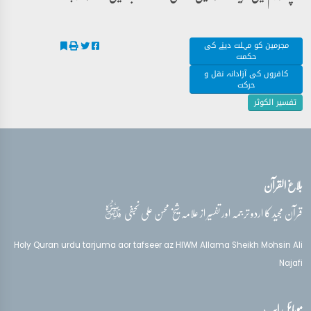
مجرمین کو مہلت دینے کی
حکمت
کافروں کی آزادانہ نقل و
حرکت
تفسیر الکوثر
بلاغ القرآن
قدس‌سره
قرآن مجید کا اردو ترجمہ اور تفسیر از علامہ شیخ محسن علی نجفی
Holy Quran urdu tarjuma aor tafseer az HIWM Allama Sheikh Mohsin Ali
Najafi
موبائل ایپ