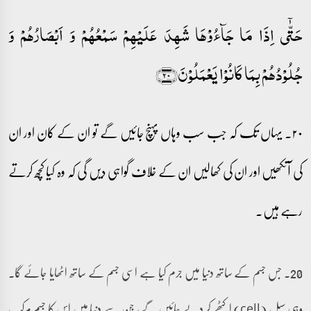
حَتّٰۤی اِذَا مَا جَآءُوۡہَا شَہِدَ عَلَیۡہِمۡ سَمۡعُہُمۡ وَ اَبۡصَارُہُمۡ وَ
جُلُوۡدُہُمۡ بِمَا کَانُوۡا یَعۡمَلُوۡنَ﴿۲۰﴾
۲۰۔ یہاں تک کہ جب سب وہاں پہنچ جائیں گے تو ان کے کان اور ان
کی آنکھیں اور ان کی کھالیں ان کے خلاف گواہی دیں گی کہ وہ کیا کچھ کرتے
رہے ہیں۔
20۔ جس جسم کے ساتھ دنیا میں جرم کیا ہے اسی جسم کے ساتھ اٹھایا جائے گا۔
وہی سیل (cell) اکٹھے کر دیے جائیں گے، جن سے دنیا میں اس کا جسم مرکب