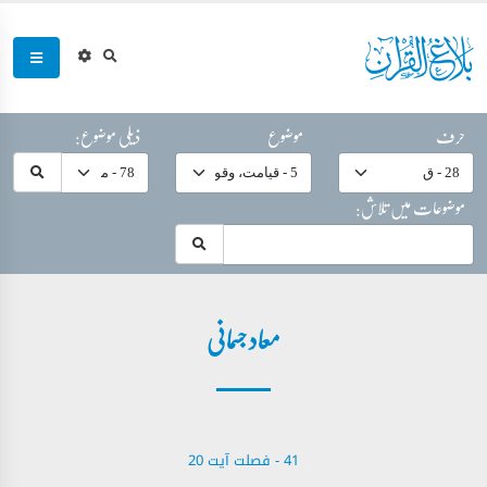
حرف
موضوع
ذیلی موضوع:
موضوعات میں تلاش:
معاد جسمانی
41 - ‎فصلت آیت 20