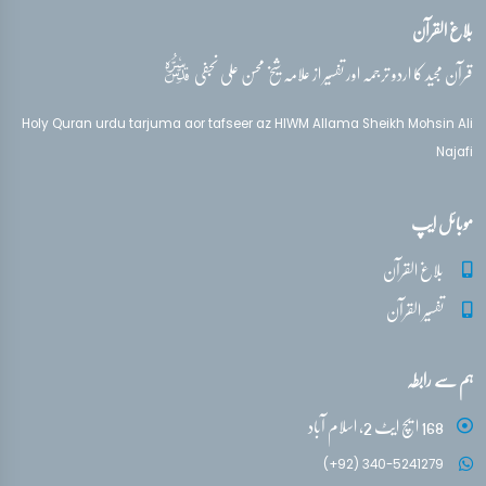
بلاغ القرآن
قدس‌سره
قرآن مجید کا اردو ترجمہ اور تفسیر از علامہ شیخ محسن علی نجفی
Holy Quran urdu tarjuma aor tafseer az HIWM Allama Sheikh Mohsin Ali
Najafi
موبائل ایپ
بلاغ القرآن
تفسیر القرآن
ہم سے رابطہ
168 ایچ ایٹ 2، اسلام آباد
(+92) 340-5241279