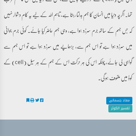
تھا۔ اگرچہ دنیا میں انسان کا جسم بدلتا رہتا ہے، تاہم اللہ کے لیے یہ کام دشوار نہیں
کہ جس جسم کے ساتھ جرم سرزد ہوا ہے، وہی جسم حاضر کیا جائے۔ کوئی جرم جوانی
میں سرزد ہوا ہے تو اس جسم سے، بڑھاپے میں سرزد ہوا ہے تو اس جسم سے
گواہی لی جائے، چونکہ اس کی ہر حرکت اس کے جسم کے ہر سیل (cell) کے
کوڈ میں ملفوف ہو گی۔
معاد جسمانی
تفسیر الکوثر