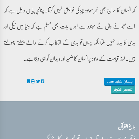
کہ انسان کا مزاج بھی غیر موجود چیز کی خواہش نہیں کرتا۔ چنانچہ پیاس دلیل ہے کہ
اسے بجھانے والی شے موجود ہے اور یہ بات بھی مسلم ہے کہ دنیا میں نیکی اور
بدی کا بدلہ نہیں ملتا بلکہ یہاں تو بدی کے ارتکاب کرنے والے پھلتے پھولتے
ہیں۔ لہٰذا قیامت کے وجود پر انسان کا ضمیر اور وجدان گواہی دیتا ہے۔
وجدان شاہد معاد
تفسیر الکوثر
بلاغ القرآن
قدس‌سره
قرآن مجید کا اردو ترجمہ اور تفسیر از علامہ شیخ محسن علی نجفی