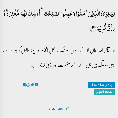
لِّیَجۡزِیَ الَّذِیۡنَ اٰمَنُوۡا وَ عَمِلُوا الصّٰلِحٰتِ ؕ اُولٰٓئِکَ لَہُمۡ مَّغۡفِرَۃٌ وَّ
رِزۡقٌ کَرِیۡمٌ ﴿۴﴾
۴۔ تاکہ اللہ ایمان لانے والوں اور نیک عمل انجام دینے والوں کو جزا دے،
یہی وہ لوگ ہیں جن کے لیے مغفرت اور رزق کریم ہے۔
وجدان شاہد معاد
تفسیر الکوثر
34 - ‎سبأ‎ آیت 5