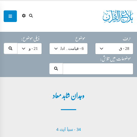
حرف
موضوع
ذیلی موضوع:
موضوعات میں تلاش:
وجدان شاہد معاد
34 - ‎سبأ‎ آیت 4