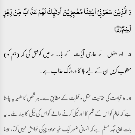
وَ الَّذِیۡنَ سَعَوۡ فِیۡۤ اٰیٰتِنَا مُعٰجِزِیۡنَ اُولٰٓئِکَ لَہُمۡ عَذَابٌ مِّنۡ رِّجۡزٍ
اَلِیۡمٌ﴿۵﴾
۵۔ اور جنہوں نے ہماری آیات کے بارے میں کوشش کی کہ (ہم کو)
مغلوب کریں ان کے لیے بلا کا دردناک عذاب ہے۔
4۔ 5 قیامت کی حقانیت عقل و فطرت کے مطابق ہے۔ہر شخص کا ضمیر یہ چاہتا
ہے کہ ظالم کو اس کے ظلم کا اور نیکی کرنے والے کو اس کی نیکی کا بدلہ ملے۔ یہ
بات اپنی جگہ مسلم ہے کہ انسانی ضمیر ایک غیر موجود چیز کی خواہش نہیں کرتا، جیسا