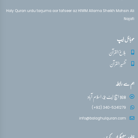
Holy Quran urdu tarjuma aor tafseer az HIWM Allama Sheikh Mohsin Ali
Najafi
موبائل ایپ
بلاغ القرآن
تفسیر القرآن
ہم سے رابطہ
168 ایچ ایٹ 2، اسلام آباد
(+92) 340-5241279
info@balaghulquran.com
فالو / سبسکرائب کریں