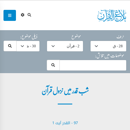
حرف
موضوع
ذیلی موضوع:
موضوعات میں تلاش:
شب قدر میں نزول قرآن
97 - ‎القدر آیت 1