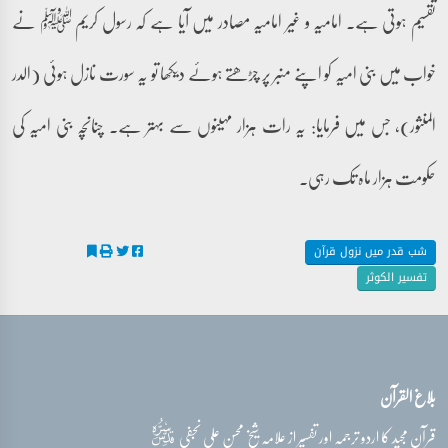
تقسیم ہوتی ہے۔ امامیہ و غیر امامیہ مصادر میں آیا ہے کہ رسول کریم ﷺ نے
خواب میں بنی امیہ کو اپنے منبر پر چڑھتے ہوئے دیکھا تو یہ سورت نازل ہوئی (الدر
المنثور)، جس میں فرمایا: یہ رات ہزار مہینوں سے بہتر ہے۔ چنانچہ بنی امیہ کی
حکومت ہزار ماہ تک رہی۔
شب قدر میں نزول قرآن
تفسیر الکوثر
بلاغ القرآن
قدس‌سره
قرآن مجید کا اردو ترجمہ اور تفسیر از علامہ شیخ محسن علی نجفی