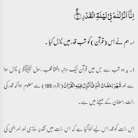
اِنَّاۤ اَنۡزَلۡنٰہُ فِیۡ لَیۡلَۃِ الۡقَدۡرِ ۚ﴿ۖ۱﴾
۱۔ ہم نے اس (قرآن) کو شب قدر میں نازل کیا ۔
1۔ یہ وہ شب ہے جس میں قرآن ایک مرتبہ دفعتاً قلب رسول ﷺ پر نازل ہوا
ہے اور
(بقرہ: 185) سے معلوم ہوا کہ قدر کی
شَہۡرُ رَمَضَانَ الَّذِیۡۤ اُنۡزِلَ فِیۡہِ الۡقُرۡاٰنُ
رات رمضان کے مہینے میں ہے۔
اس رات کو قدر اس لیے کہا گیا ہے کہ اس رات میں تقدیر سازی اور امر الٰہی کی