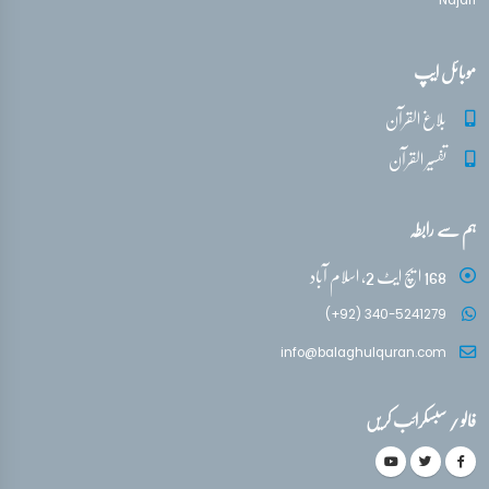
Najafi
موبائل ایپ
بلاغ القرآن
تفسیر القرآن
ہم سے رابطہ
168 ایچ ایٹ 2، اسلام آباد
(+92) 340-5241279
info@balaghulquran.com
فالو / سبسکرائب کریں