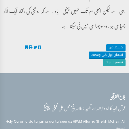
رہی ہے لیکن ابھی ہم تک نہیں پہنچی۔ یاد رہے کہ روشنی کی رفتار ایک لاکھ
چھیاسی ہزار دو سو چوراسی میل فی سیکنڈ ہے۔
کہکشائیں
آسمان اول کی وسعت
تفسیر الکوثر
بلاغ القرآن
قدس‌سره
قرآن مجید کا اردو ترجمہ اور تفسیر از علامہ شیخ محسن علی نجفی
Holy Quran urdu tarjuma aor tafseer az HIWM Allama Sheikh Mohsin Ali