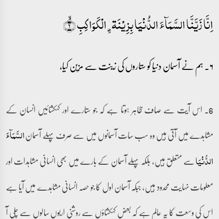
اِنَّا زَیَّنَّا السَّمَآءَ الدُّنۡیَا بِزِیۡنَۃِۣ الۡکَوَاکِبِ ۙ﴿۶﴾
۶۔ ہم نے آسمان دنیا کو ستاروں کی زینت سے مزین کیا،
6۔ اس آیت سے صاف ظاہر ہوتا ہے کہ جو ستارے اور کہکشائیں انسان کے
مشاہدے میں آتی ہیں وہ سب سات آسمانوں میں سے صرف پہلے آسمان
السَّمَآءَ
سے متعلق ہیں، بلکہ پہلے آسمان کے بارے میں بھی انسانی مشاہدات اور
الدُّنۡیَا
معلومات نہایت محدود ہیں، جبکہ آسمان اول کا جو حصہ انسانی مشاہدے میں آیا ہے
اس کی وسعت کا یہ عالم ہے کہ بعض کہکشاؤں سے روشنی اربوں سالوں سے چلی آ