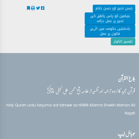
حسن تدبیر اور حسن ختام
بنیامین کو پاس رکھنے کی
تدبیر پر عمل درآمد
بادشاہی حکومت میں الٰہی
قانون پر عمل
تفسیر الکوثر
بلاغ القرآن
قدس‌سره
قرآن مجید کا اردو ترجمہ اور تفسیر از علامہ شیخ محسن علی نجفی
Holy Quran urdu tarjuma aor tafseer az HIWM Allama Sheikh Mohsin Ali
Najafi
موبائل ایپ