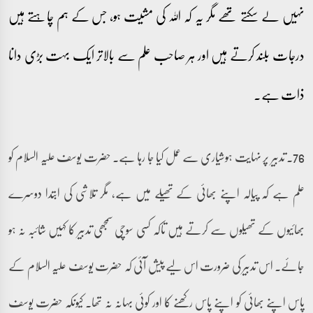
نہیں لے سکتے تھے مگر یہ کہ اللہ کی مشیت ہو، جس کے ہم چاہتے ہیں
درجات بلند کرتے ہیں اور ہر صاحب علم سے بالاتر ایک بہت بڑی دانا
ذات ہے۔
76۔ تدبیر پر نہایت ہوشیاری سے عمل کیا جا رہا ہے۔ حضرت یوسف علیہ السلام کو
علم ہے کہ پیالہ اپنے بھائی کے تھیلے میں ہے، مگر تلاشی کی ابتدا دوسرے
بھائیوں کے تھیلوں سے کرتے ہیں تاکہ کسی سوچی سمجھی تدبیر کا کہیں شائبہ نہ ہو
جائے۔ اس تدبیر کی ضرورت اس لیے پیش آئی کہ حضرت یوسف علیہ السلام کے
پاس اپنے بھائی کو اپنے پاس رکھنے کا اور کوئی بہانہ نہ تھا۔ کیونکہ حضرت یوسف