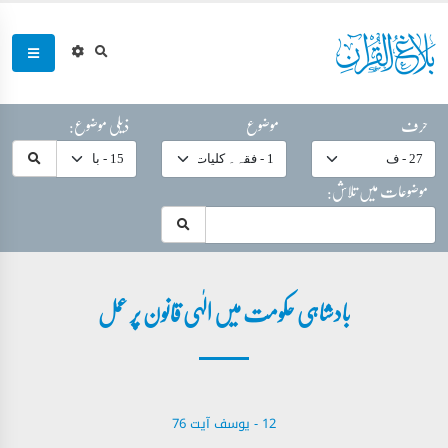
حرف
موضوع
ذیلی موضوع:
موضوعات میں تلاش:
بادشاہی حکومت میں الٰہی قانون پر عمل
12 - ‎يوسف آیت 76