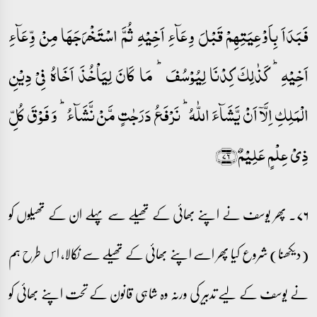
فَبَدَاَ بِاَوۡعِیَتِہِمۡ قَبۡلَ وِعَآءِ اَخِیۡہِ ثُمَّ اسۡتَخۡرَجَہَا مِنۡ وِّعَآءِ
اَخِیۡہِ ؕ کَذٰلِکَ کِدۡنَا لِیُوۡسُفَ ؕ مَا کَانَ لِیَاۡخُذَ اَخَاہُ فِیۡ دِیۡنِ
الۡمَلِکِ اِلَّاۤ اَنۡ یَّشَآءَ اللّٰہُ ؕ نَرۡفَعُ دَرَجٰتٍ مَّنۡ نَّشَآءُ ؕ وَ فَوۡقَ کُلِّ
ذِیۡ عِلۡمٍ عَلِیۡمٌ﴿۷۶﴾
۷۶۔ پھر یوسف نے اپنے بھائی کے تھیلے سے پہلے ان کے تھیلوں کو
(دیکھنا) شروع کیا پھر اسے اپنے بھائی کے تھیلے سے نکالا، اس طرح ہم
نے یوسف کے لیے تدبیر کی ورنہ وہ شاہی قانون کے تحت اپنے بھائی کو