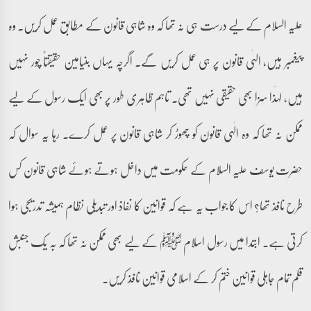
علیہ السلام کے لیے درست ہی نہ تھا کہ وہ شاہی قانون کے مطابق عمل کریں۔ وہ
پیغمبر ہیں، الہٰی قانون پر ہی عمل کریں گے۔ اگرچہ یہاں بنیامین حقیقتاً چور نہیں
ہیں، لہٰذا سزا بھی حقیقی نہیں تھی۔ تاہم ظاہری طور پر بھی ایک رسول کے لیے
ممکن نہ تھا کہ وہ الٰہی قانون کو چھوڑ کر شاہی قانون پر عمل کرے۔ رہا یہ سوال کہ
حضرت یوسف علیہ السلام کے حکومت میں داخل ہوتے ہوئے شاہی قانون کس
طرح نافذ تھا؟ اس کا جواب یہ ہے کہ قوانین کا نفاذ اور تبدیلی نظام ہمیشہ تدریجی ہوا
کرتی ہے۔ ابتدا میں رسول اسلام ﷺ کے لیے بھی ممکن نہ تھا کہ بہ یک جنبش
قلم تمام جاہلی قوانین ختم کر کے اسلامی قوانین نافذ کریں۔