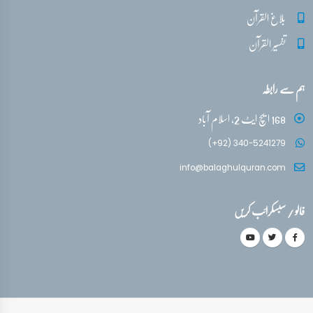
بلاغ القرآن
تفسیر القرآن
ہم سے رابطہ
168 ایچ ایٹ 2، اسلام آباد
(+92) 340-5241279
info@balaghulquran.com
فالو / سبسکرائب کریں