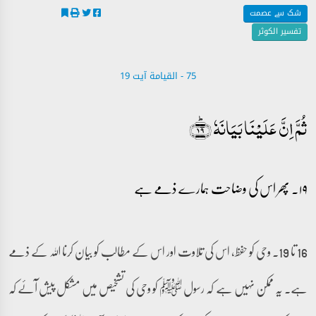
شک سے عصمت
تفسیر الکوثر
75 - ‎القيامة آیت 19
ثُمَّ اِنَّ عَلَیۡنَا بَیَانَہٗ ﴿ؕ۱۹﴾
۱۹۔ پھر اس کی وضاحت ہمارے ذمے ہے
16 تا 19۔ وحی کو حفظ، اس کی تلاوت اور اس کے مطالب کو بیان کرنا اللہ کے ذمے
ہے۔ یہ ممکن نہیں ہے کہ رسول ﷺ کو وحی کی تشخیص میں مشکل پیش آئے کہ