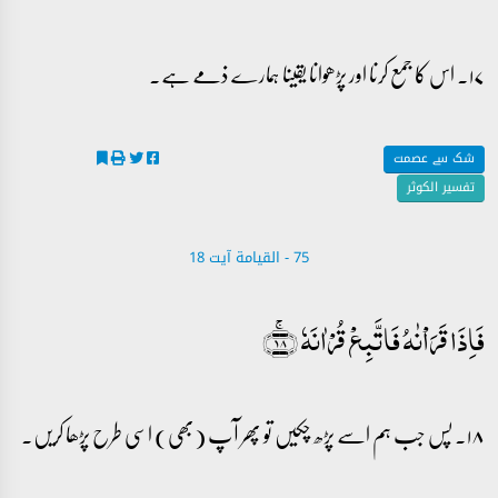
۱۷۔ اس کا جمع کرنا اور پڑھوانا یقینا ہمارے ذمے ہے۔
شک سے عصمت
تفسیر الکوثر
75 - ‎القيامة آیت 18
فَاِذَا قَرَاۡنٰہُ فَاتَّبِعۡ قُرۡاٰنَہٗ ﴿ۚ۱۸﴾
۱۸۔ پس جب ہم اسے پڑھ چکیں تو پھر آپ (بھی) اسی طرح پڑھا کریں۔