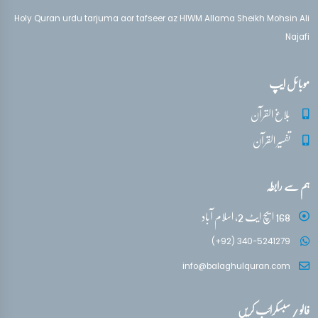
Holy Quran urdu tarjuma aor tafseer az HIWM Allama Sheikh Mohsin Ali
Najafi
موبائل ایپ
بلاغ القرآن
تفسیر القرآن
ہم سے رابطہ
168 ایچ ایٹ 2، اسلام آباد
(+92) 340-5241279
info@balaghulquran.com
فالو / سبسکرائب کریں