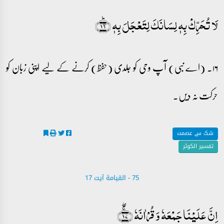
لَا تُحَرِّکۡ بِہٖ لِسَانَکَ لِتَعۡجَلَ بِہٖ ﴿ؕ۱۶﴾
۱۶۔ (اے نبی) آپ وحی کو جلدی (حفظ) کرنے کے لیے اپنی زبان کو
حرکت نہ دیں۔
شک سے عصمت
تفسیر الکوثر
75 - ‎القيامة آیت 17
اِنَّ عَلَیۡنَا جَمۡعَہٗ وَ قُرۡاٰنَہٗ ﴿ۚۖ۱۷﴾