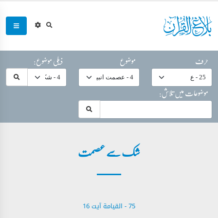
حرف
موضوع
ذیلی موضوع:
موضوعات میں تلاش:
شک سے عصمت
75 - ‎القيامة آیت 16