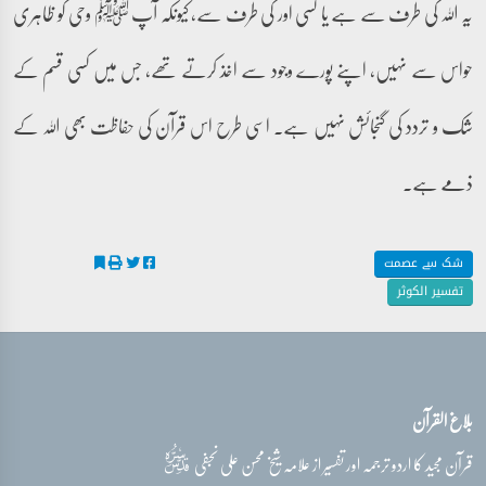
یہ اللہ کی طرف سے ہے یا کسی اور کی طرف سے، کیونکہ آپ ﷺ وحی کو ظاہری
حواس سے نہیں، اپنے پورے وجود سے اخذ کرتے تھے، جس میں کسی قسم کے
شک و تردد کی گنجائش نہیں ہے۔ اسی طرح اس قرآن کی حفاظت بھی اللہ کے
ذمے ہے۔
شک سے عصمت
تفسیر الکوثر
بلاغ القرآن
قدس‌سره
قرآن مجید کا اردو ترجمہ اور تفسیر از علامہ شیخ محسن علی نجفی