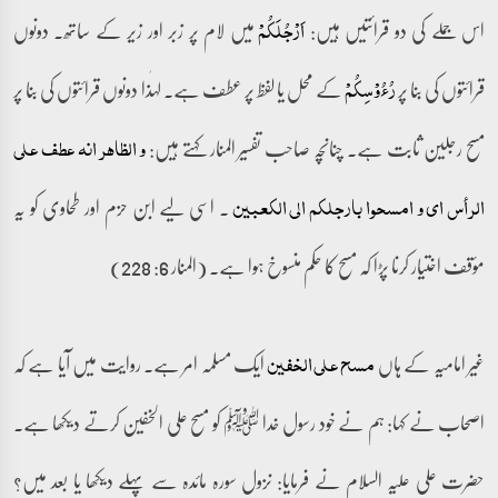
اس جملے کی دو قرائتیں ہیں:
میں لام پر زبر اور زیر کے ساتھ۔ دونوں
اَرۡجُلَکُمۡ
قرائتوں کی بنا پر
کے محل یا لفظ پر عطف ہے۔ لہٰذا دونوں قرائتوں کی بنا پر
رُءُوۡسِکُمۡ
مسح رجلین ثابت ہے۔ چنانچہ صاحب تفسیر المنار کہتے ہیں:
و الظاھر انہ عطف علی
۔ اسی لیے ابن حزم اور طحاوی کو یہ
الرأس ای و امسحوا بارجلکم الی الکعبین
مؤقف اختیار کرنا پڑا کہ مسح کا حکم منسوخ ہوا ہے۔ (المنار 6: 228)
غیر امامیہ کے ہاں
ایک مسلمہ امر ہے۔ روایت میں آیا ہے کہ
مسح علی الخفین
اصحاب نے کہا: ہم نے خود رسول خدا ﷺ کو مسح علی الخفین کرتے دیکھا ہے۔
حضرت علی علیہ السلام نے فرمایا: نزول سورہ مائدہ سے پہلے دیکھا یا بعد میں؟