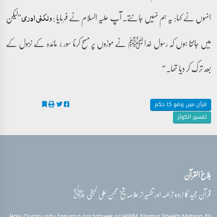
انہوں نے کہا: یہ ہم نہیں جانتے۔ آپ علیہ السلام نے فرمایا :
”لیکن
ولکنی ادری
میں جانتا ہوں کہ رسول خدا ﷺ نے موزوں پر مسح کرنا سورﮤ مائدہ کے نزول کے
بعد ترک کر دیا تھا۔ “
قرآن میں وضو کا حکم
تفسیر الکوثر
بلاغ القرآن
قدس‌سره
قرآن مجید کا اردو ترجمہ اور تفسیر از علامہ شیخ محسن علی نجفی
Holy Quran urdu tarjuma aor tafseer az HIWM Allama Sheikh Mohsin Ali