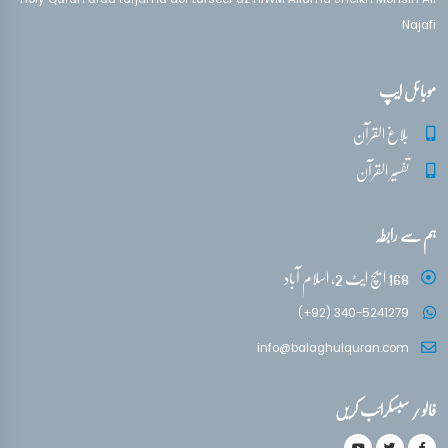
Najafi
موبائل ایپ
بلاغ القرآن
تفسیر القرآن
ہم سے رابطہ
168 ایچ ایٹ 2، اسلام آباد
(+92) 340-5241279
info@balaghulquran.com
فالو / سبسکرائب کریں