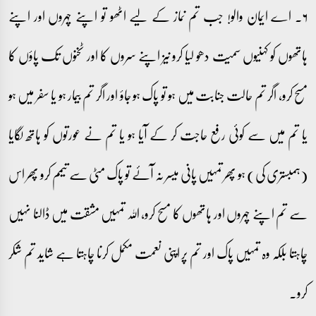
۶۔ اے ایمان والو! جب تم نماز کے لیے اٹھو تو اپنے چہروں اور اپنے
ہاتھوں کو کہنیوں سمیت دھو لیا کرو نیز اپنے سروں کا اور ٹخنوں تک پاؤں کا
مسح کرو، اگر تم حالت جنابت میں ہو تو پاک ہو جاؤ اور اگر تم بیمار ہو یا سفر میں ہو
یا تم میں سے کوئی رفع حاجت کر کے آیا ہو یا تم نے عورتوں کو ہاتھ لگایا
(ہمبستری کی) ہو پھر تمہیں پانی میسر نہ آئے تو پاک مٹی سے تیمم کرو پھر اس
سے تم اپنے چہروں اور ہاتھوں کا مسح کرو، اللہ تمہیں مشقت میں ڈالنا نہیں
چاہتا بلکہ وہ تمہیں پاک اور تم پر اپنی نعمت مکمل کرنا چاہتا ہے شاید تم شکر
کرو۔