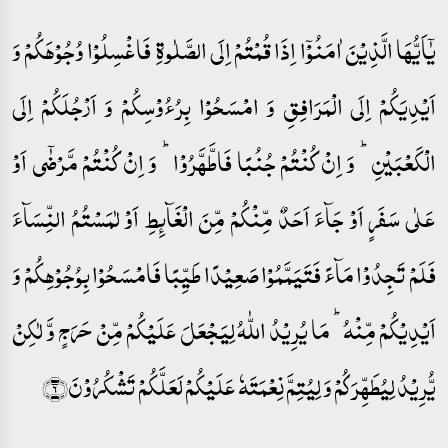
یٰۤاَیُّہَا الَّذِیۡنَ اٰمَنُوۡۤا اِذَا قُمۡتُمۡ اِلَی الصَّلٰوۃِ فَاغۡسِلُوۡا وُجُوۡہَکُمۡ وَ
اَیۡدِیَکُمۡ اِلَی الۡمَرَافِقِ وَ امۡسَحُوۡا بِرُءُوۡسِکُمۡ وَ اَرۡجُلَکُمۡ اِلَی
الۡکَعۡبَیۡنِ ؕ وَ اِنۡ کُنۡتُمۡ جُنُبًا فَاطَّہَّرُوۡا ؕ وَ اِنۡ کُنۡتُمۡ مَّرۡضٰۤی اَوۡ
عَلٰی سَفَرٍ اَوۡ جَآءَ اَحَدٌ مِّنۡکُمۡ مِّنَ الۡغَآئِطِ اَوۡ لٰمَسۡتُمُ النِّسَآءَ
فَلَمۡ تَجِدُوۡا مَآءً فَتَیَمَّمُوۡا صَعِیۡدًا طَیِّبًا فَامۡسَحُوۡا بِوُجُوۡہِکُمۡ وَ
اَیۡدِیۡکُمۡ مِّنۡہُ ؕ مَا یُرِیۡدُ اللّٰہُ لِیَجۡعَلَ عَلَیۡکُمۡ مِّنۡ حَرَجٍ وَّ لٰکِنۡ
یُّرِیۡدُ لِیُطَہِّرَکُمۡ وَ لِیُتِمَّ نِعۡمَتَہٗ عَلَیۡکُمۡ لَعَلَّکُمۡ تَشۡکُرُوۡنَ﴿۶﴾