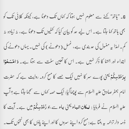
6۔ ”ہاتھ“ کہنے سے معلوم نہیں ہوتا کہ کہاں تک دھونا ہے، کیونکہ کلائی تک کو
بھی ہاتھ کہا جاتا ہے۔ اس لیے حد کو بیان کیا کہ کہنیوں تک دھونا ہے، نہ زیادہ نہ
کم۔ لہٰذا یہ مغسول کی حد بندی ہے، غسل (دھونے) کی نہیں۔ یہاں دھونے کی
ابتداء اور انتہا کا ذکر نہیں ہے۔ اس کا تعین سنت سے ہوتا ہے۔
وَ امۡسَحُوۡا
یعنی پورے سر کا نہیں ایک حصے کا مسح کرو۔ روایت ہے کہ حضرت
بِرُءُوۡسِکُمۡ
امام جعفر صادق علیہ السلام سے پوچھا گیا: ایک حصہ کہاں سے سمجھا جاتا ہے؟ آپ
علیہ السلام نے فرمایا :
یعنی
سے جو
میں ہے۔ آیت کا
لمکان الباء
باء
رُءُوۡسِکُمۡ
ذمہ دار ترجمہ یہ بنتا ہے:مسح کرو اپنے سروں کا اور اپنے پاؤں کا بھی ٹخنوں تک۔