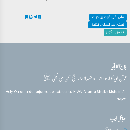
مادے کی گودمیں حیات
نطفہ سے انسانی تخلیق
تفسیر الکوثر
بلاغ القرآن
قدس‌سره
قرآن مجید کا اردو ترجمہ اور تفسیر از علامہ شیخ محسن علی نجفی
Holy Quran urdu tarjuma aor tafseer az HIWM Allama Sheikh Mohsin Ali
Najafi
موبائل ایپ