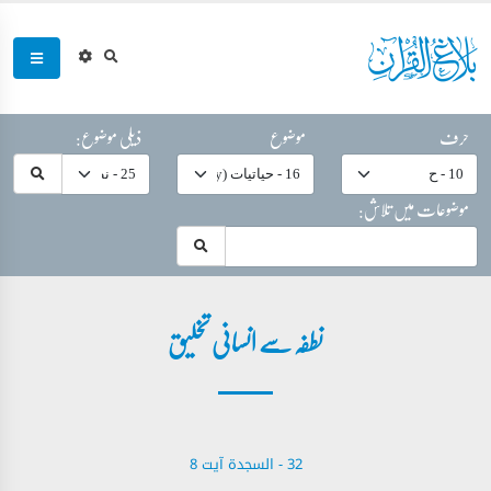
حرف
موضوع
ذیلی موضوع:
موضوعات میں تلاش:
نطفہ سے انسانی تخلیق
32 - ‎السجدة‎ آیت 8