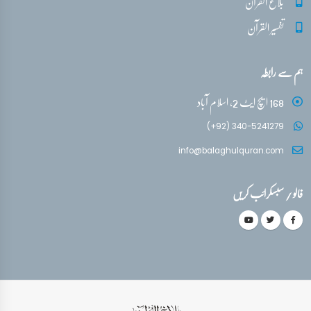
بلاغ القرآن
تفسیر القرآن
ہم سے رابطہ
168 ایچ ایٹ 2، اسلام آباد
(+92) 340-5241279
info@balaghulquran.com
فالو / سبسکرائب کریں