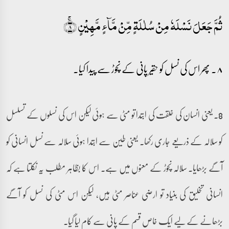
ثُمَّ جَعَلَ نَسۡلَہٗ مِنۡ سُلٰلَۃٍ مِّنۡ مَّآءٍ مَّہِیۡنٍ ۚ﴿۸﴾
۸۔ پھر اس کی نسل کو حقیر پانی کے نچوڑ سے پیدا کیا۔
8۔ یعنی انسان کی خلقت کی ابتدا تو مٹی سے ہوئی لیکن اس کی نسلوں کے تسلسل
کو سلالہ کے ذریعے جاری رکھا۔ یعنی طین سے ابتدا ہوئی سلالہ سے نسل انسانی کو
آگے بڑھایا۔ سلالہ نچوڑ کے معنوں میں ہے۔ اس کا بظاہر مطلب یہ نکلتا ہے کہ
انسانی تخلیق کی بنیاد تو ارضی عناصر مٹی ہیں، لیکن اس مٹی کی نسل کو آگے
بڑھانے کے لیے ایک خاص قسم کے پانی سے کام لیا گیا۔