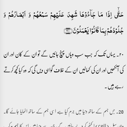
حَتّٰۤی اِذَا مَا جَآءُوۡہَا شَہِدَ عَلَیۡہِمۡ سَمۡعُہُمۡ وَ اَبۡصَارُہُمۡ وَ
جُلُوۡدُہُمۡ بِمَا کَانُوۡا یَعۡمَلُوۡنَ﴿۲۰﴾
۲۰۔ یہاں تک کہ جب سب وہاں پہنچ جائیں گے تو ان کے کان اور ان
کی آنکھیں اور ان کی کھالیں ان کے خلاف گواہی دیں گی کہ وہ کیا کچھ کرتے
رہے ہیں۔
20۔ جس جسم کے ساتھ دنیا میں جرم کیا ہے اسی جسم کے ساتھ اٹھایا جائے گا۔
وہی سیل (cell) اکٹھے کر دیے جائیں گے، جن سے دنیا میں اس کا جسم مرکب