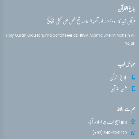
بلاغ القرآن
قدس‌سره
قرآن مجید کا اردو ترجمہ اور تفسیر از علامہ شیخ محسن علی نجفی
Holy Quran urdu tarjuma aor tafseer az HIWM Allama Sheikh Mohsin Ali
Najafi
موبائل ایپ
بلاغ القرآن
تفسیر القرآن
ہم سے رابطہ
168 ایچ ایٹ 2، اسلام آباد
(+92) 340-5241279