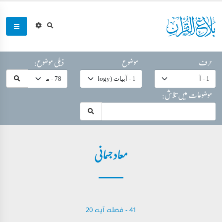
حرف
موضوع
ذیلی موضوع:
موضوعات میں تلاش:
معاد جسمانی
41 - ‎فصلت آیت 20