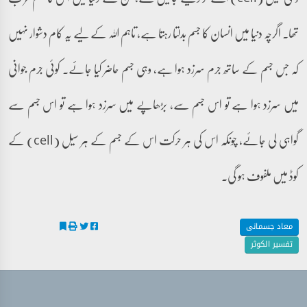
تھا۔ اگرچہ دنیا میں انسان کا جسم بدلتا رہتا ہے، تاہم اللہ کے لیے یہ کام دشوار نہیں
کہ جس جسم کے ساتھ جرم سرزد ہوا ہے، وہی جسم حاضر کیا جائے۔ کوئی جرم جوانی
میں سرزد ہوا ہے تو اس جسم سے، بڑھاپے میں سرزد ہوا ہے تو اس جسم سے
گواہی لی جائے، چونکہ اس کی ہر حرکت اس کے جسم کے ہر سیل (cell) کے
کوڈ میں ملفوف ہو گی۔
معاد جسمانی
تفسیر الکوثر